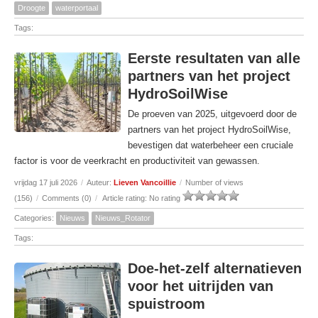
Droogte
waterportaal
Tags:
Eerste resultaten van alle
partners van het project
HydroSoilWise
De proeven van 2025, uitgevoerd door de
partners van het project HydroSoilWise,
bevestigen dat waterbeheer een cruciale
factor is voor de veerkracht en productiviteit van gewassen.
vrijdag 17 juli 2026
/
Auteur:
Lieven Vancoillie
/
Number of views
(156)
/
Comments (0)
/
Article rating: No rating
Categories:
Nieuws
Nieuws_Rotator
Tags:
Doe-het-zelf alternatieven
voor het uitrijden van
spuistroom