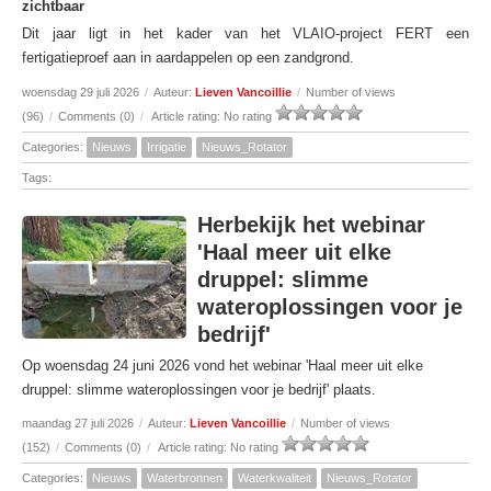
zichtbaar
Dit jaar ligt in het kader van het VLAIO-project FERT een
fertigatieproef aan in aardappelen op een zandgrond.
woensdag 29 juli 2026
/
Auteur:
Lieven Vancoillie
/
Number of views
(96)
/
Comments (0)
/
Article rating: No rating
Categories:
Nieuws
Irrigatie
Nieuws_Rotator
Tags:
Herbekijk het webinar
'Haal meer uit elke
druppel: slimme
wateroplossingen voor je
bedrijf'
Op woensdag 24 juni 2026 vond het webinar 'Haal meer uit elke
druppel: slimme wateroplossingen voor je bedrijf' plaats.
maandag 27 juli 2026
/
Auteur:
Lieven Vancoillie
/
Number of views
(152)
/
Comments (0)
/
Article rating: No rating
Categories:
Nieuws
Waterbronnen
Waterkwaliteit
Nieuws_Rotator