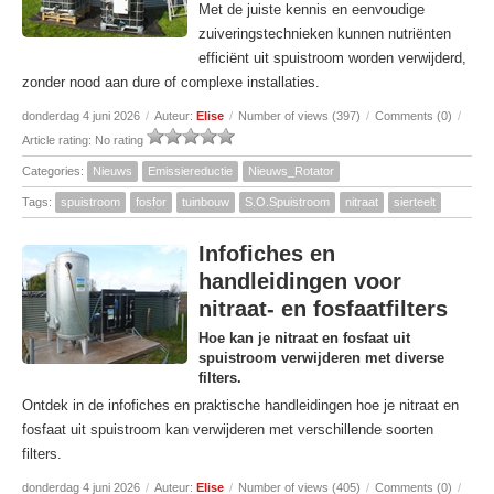
Met de juiste kennis en eenvoudige
zuiveringstechnieken kunnen nutriënten
efficiënt uit spuistroom worden verwijderd,
zonder nood aan dure of complexe installaties.
donderdag 4 juni 2026
/
Auteur:
Elise
/
Number of views (397)
/
Comments (0)
/
Article rating: No rating
Categories:
Nieuws
Emissiereductie
Nieuws_Rotator
Tags:
spuistroom
fosfor
tuinbouw
S.O.Spuistroom
nitraat
sierteelt
Infofiches en
handleidingen voor
nitraat- en fosfaatfilters
Hoe kan je nitraat en fosfaat uit
spuistroom verwijderen met diverse
filters.
Ontdek in de infofiches en praktische handleidingen hoe je nitraat en
fosfaat uit spuistroom kan verwijderen met verschillende soorten
filters.
donderdag 4 juni 2026
/
Auteur:
Elise
/
Number of views (405)
/
Comments (0)
/