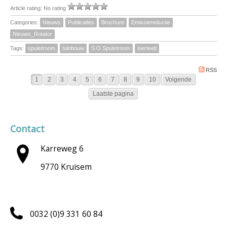
Article rating: No rating
Categories:
Nieuws
Publicaties
Brochure
Emissiereductie
Nieuws_Rotator
Tags:
spuistroom
tuinbouw
S.O.Spuistroom
sierteelt
RSS
1
2
3
4
5
6
7
8
9
10
Volgende
Laatste pagina
Contact
Karreweg 6
9770 Kruisem
0032 (0)9 331 60 84