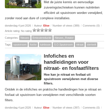
Met de juiste kennis en eenvoudige
zuiveringstechnieken kunnen nutriënten
efficiënt uit spuistroom worden verwijderd,
zonder nood aan dure of complexe installaties.
donderdag 4 juni 2026
/
Auteur:
Elise
/
Number of views (389)
/
Comments (0)
/
Article rating: No rating
Categories:
Nieuws
Emissiereductie
Nieuws_Rotator
Tags:
spuistroom
fosfor
tuinbouw
S.O.Spuistroom
nitraat
sierteelt
Infofiches en
handleidingen voor
nitraat- en fosfaatfilters
Hoe kan je nitraat en fosfaat uit
spuistroom verwijderen met diverse
filters.
Ontdek in de infofiches en praktische handleidingen hoe je nitraat en
fosfaat uit spuistroom kan verwijderen met verschillende soorten
filters.
donderdag 4 juni 2026
/
Auteur:
Elise
/
Number of views (397)
/
Comments (0)
/