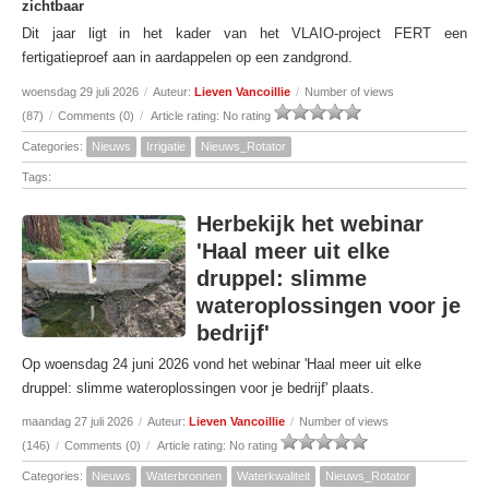
zichtbaar
Dit jaar ligt in het kader van het VLAIO-project FERT een
fertigatieproef aan in aardappelen op een zandgrond.
woensdag 29 juli 2026
/
Auteur:
Lieven Vancoillie
/
Number of views
(87)
/
Comments (0)
/
Article rating: No rating
Categories:
Nieuws
Irrigatie
Nieuws_Rotator
Tags:
Herbekijk het webinar
'Haal meer uit elke
druppel: slimme
wateroplossingen voor je
bedrijf'
Op woensdag 24 juni 2026 vond het webinar 'Haal meer uit elke
druppel: slimme wateroplossingen voor je bedrijf' plaats.
maandag 27 juli 2026
/
Auteur:
Lieven Vancoillie
/
Number of views
(146)
/
Comments (0)
/
Article rating: No rating
Categories:
Nieuws
Waterbronnen
Waterkwaliteit
Nieuws_Rotator