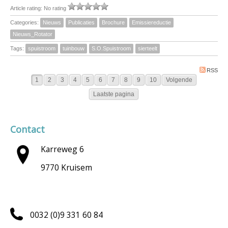
Article rating: No rating
Categories:
Nieuws
Publicaties
Brochure
Emissiereductie
Nieuws_Rotator
Tags:
spuistroom
tuinbouw
S.O.Spuistroom
sierteelt
RSS
1
2
3
4
5
6
7
8
9
10
Volgende
Laatste pagina
Contact
Karreweg 6
9770 Kruisem
0032 (0)9 331 60 84