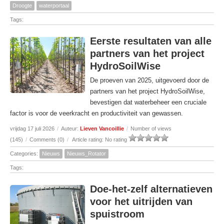
Droogte
waterportaal
Tags:
Eerste resultaten van alle
partners van het project
HydroSoilWise
De proeven van 2025, uitgevoerd door de
partners van het project HydroSoilWise,
bevestigen dat waterbeheer een cruciale
factor is voor de veerkracht en productiviteit van gewassen.
vrijdag 17 juli 2026
/
Auteur:
Lieven Vancoillie
/
Number of views
(145)
/
Comments (0)
/
Article rating: No rating
Categories:
Nieuws
Nieuws_Rotator
Tags:
Doe-het-zelf alternatieven
voor het uitrijden van
spuistroom