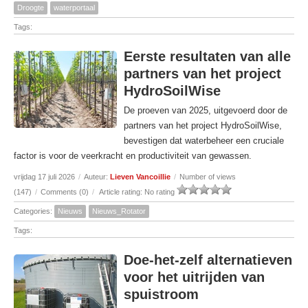
Droogte
waterportaal
Tags:
Eerste resultaten van alle
partners van het project
HydroSoilWise
De proeven van 2025, uitgevoerd door de
partners van het project HydroSoilWise,
bevestigen dat waterbeheer een cruciale
factor is voor de veerkracht en productiviteit van gewassen.
vrijdag 17 juli 2026
/
Auteur:
Lieven Vancoillie
/
Number of views
(147)
/
Comments (0)
/
Article rating: No rating
Categories:
Nieuws
Nieuws_Rotator
Tags:
Doe-het-zelf alternatieven
voor het uitrijden van
spuistroom