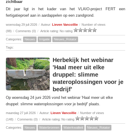
zichtbaar
Dit jaar ligt in het kader van het VLAIO-project FERT een
fertigatieproef aan in aardappelen op een zandgrond.
woensdag 29 juli 2026
/
Auteur:
Lieven Vancoillie
/
Number of views
(88)
/
Comments (0)
/
Article rating: No rating
Categories:
Nieuws
Irrigatie
Nieuws_Rotator
Tags:
Herbekijk het webinar
'Haal meer uit elke
druppel: slimme
wateroplossingen voor je
bedrijf'
Op woensdag 24 juni 2026 vond het webinar 'Haal meer uit elke
druppel: slimme wateroplossingen voor je bedrijf' plaats.
maandag 27 juli 2026
/
Auteur:
Lieven Vancoillie
/
Number of views
(148)
/
Comments (0)
/
Article rating: No rating
Categories:
Nieuws
Waterbronnen
Waterkwaliteit
Nieuws_Rotator