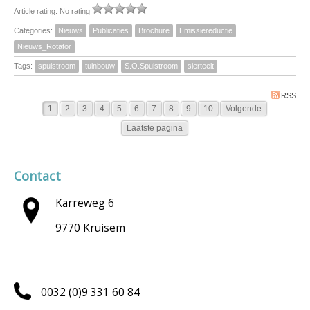
Article rating: No rating
Categories:
Nieuws
Publicaties
Brochure
Emissiereductie
Nieuws_Rotator
Tags:
spuistroom
tuinbouw
S.O.Spuistroom
sierteelt
RSS
1
2
3
4
5
6
7
8
9
10
Volgende
Laatste pagina
Contact
Karreweg 6
9770 Kruisem
0032 (0)9 331 60 84