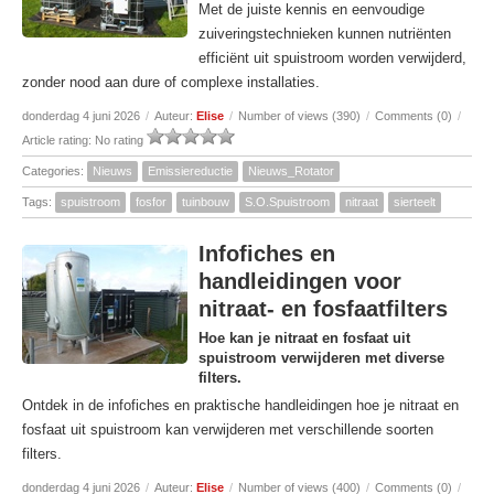
Met de juiste kennis en eenvoudige
zuiveringstechnieken kunnen nutriënten
efficiënt uit spuistroom worden verwijderd,
zonder nood aan dure of complexe installaties.
donderdag 4 juni 2026
/
Auteur:
Elise
/
Number of views (390)
/
Comments (0)
/
Article rating: No rating
Categories:
Nieuws
Emissiereductie
Nieuws_Rotator
Tags:
spuistroom
fosfor
tuinbouw
S.O.Spuistroom
nitraat
sierteelt
Infofiches en
handleidingen voor
nitraat- en fosfaatfilters
Hoe kan je nitraat en fosfaat uit
spuistroom verwijderen met diverse
filters.
Ontdek in de infofiches en praktische handleidingen hoe je nitraat en
fosfaat uit spuistroom kan verwijderen met verschillende soorten
filters.
donderdag 4 juni 2026
/
Auteur:
Elise
/
Number of views (400)
/
Comments (0)
/