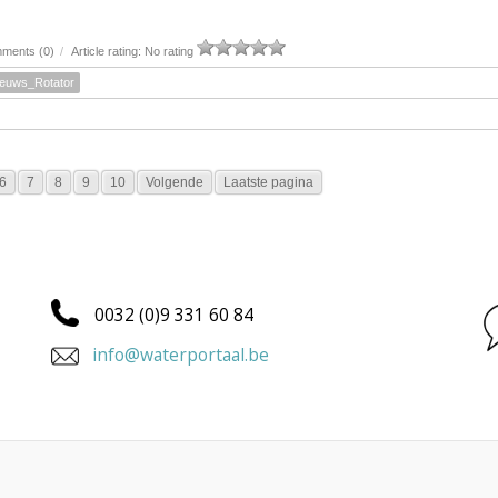
ments (0)
/
Article rating: No rating
ieuws_Rotator
6
7
8
9
10
Volgende
Laatste pagina
0032 (0)9 331 60 84
info@waterportaal.be