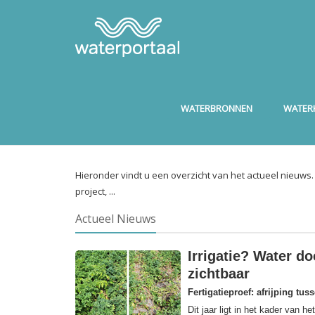
WATERBRONNEN
WATERK
Hieronder vindt u een overzicht van het actueel nieuws
project, ...
Actueel Nieuws
Irrigatie? Water do
zichtbaar
Fertigatieproef: afrijping tus
Dit jaar ligt in het kader van 