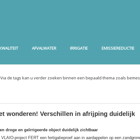
WALITEIT
AFVALWATER
IRRIGATIE
EMISSIEREDUCTIE
. Via de tags kan u verder zoeken binnen een bepaald thema zoals bemest
et wonderen! Verschillen in afrijping duidelijk
sen droge en geïrrigeerde object duidelijk zichtbaar
het VLAIO-project FERT een fertigatieproef aan in aardappelen op een zandgron