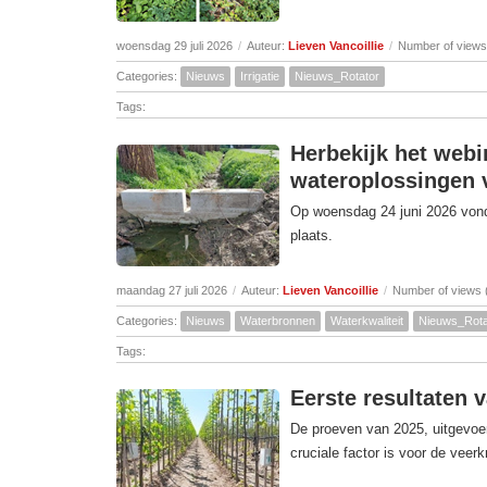
woensdag 29 juli 2026
/
Auteur:
Lieven Vancoillie
/
Number of views
Categories:
Nieuws
Irrigatie
Nieuws_Rotator
Tags:
Herbekijk het webi
wateroplossingen v
Op woensdag 24 juni 2026 vond 
plaats.
maandag 27 juli 2026
/
Auteur:
Lieven Vancoillie
/
Number of views 
Categories:
Nieuws
Waterbronnen
Waterkwaliteit
Nieuws_Rota
Tags:
Eerste resultaten 
De proeven van 2025, uitgevoer
cruciale factor is voor de veer