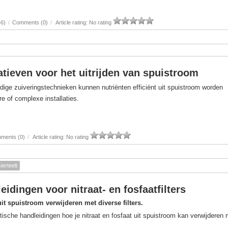
46)
/
Comments (0)
/
Article rating: No rating
atieven voor het uitrijden van spuistroom
dige zuiveringstechnieken kunnen nutriënten efficiënt uit spuistroom worden
e of complexe installaties.
ments (0)
/
Article rating: No rating
sierteelt
eidingen voor nitraat- en fosfaatfilters
uit spuistroom verwijderen met diverse filters.
tische handleidingen hoe je nitraat en fosfaat uit spuistroom kan verwijderen 