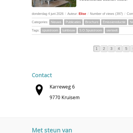
donderdag 4 juni 2026
/
Auteur:
Elise
/
Number of views (397)
/
Com
Categories:
Nieuws
Publicaties
Brochure
Emissiereductie
N
Tags:
spuistroom
tuinbouw
S.O.Spuistroom
sierteelt
1
2
3
4
5
Contact
Karreweg 6
9770 Kruisem
Met steun van