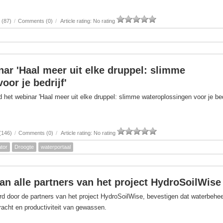
 (87)
/
Comments (0)
/
Article rating: No rating
nar 'Haal meer uit elke druppel: slimme
oor je bedrijf'
het webinar 'Haal meer uit elke druppel: slimme wateroplossingen voor je bedr
(146)
/
Comments (0)
/
Article rating: No rating
tor
Droogte
waterportaal
van alle partners van het project HydroSoilWise
d door de partners van het project HydroSoilWise, bevestigen dat waterbehe
kracht en productiviteit van gewassen.