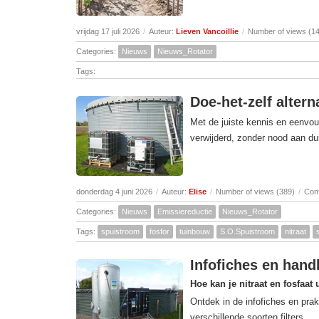
vrijdag 17 juli 2026
/
Auteur:
Lieven Vancoillie
/
Number of views (1
Categories:
Nieuws
Nieuws_Rotator
Tags:
Doe-het-zelf altern
Met de juiste kennis en eenvou
verwijderd, zonder nood aan dur
donderdag 4 juni 2026
/
Auteur:
Elise
/
Number of views (389)
/
Com
Categories:
Nieuws
Emissiereductie
Nieuws_Rotator
Tags:
spuistroom
fosfor
tuinbouw
S.O.Spuistroom
nitraat
Infofiches en handl
Hoe kan je nitraat en fosfaat 
Ontdek in de infofiches en prak
verschillende soorten filters.