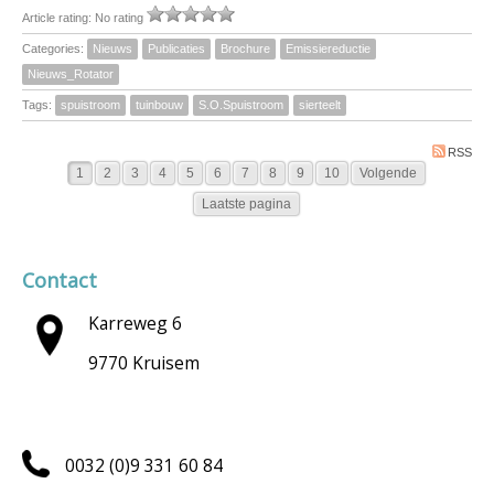
Article rating: No rating
Categories:
Nieuws
Publicaties
Brochure
Emissiereductie
Nieuws_Rotator
Tags:
spuistroom
tuinbouw
S.O.Spuistroom
sierteelt
RSS
1
2
3
4
5
6
7
8
9
10
Volgende
Laatste pagina
Contact
Karreweg 6
9770 Kruisem
0032 (0)9 331 60 84