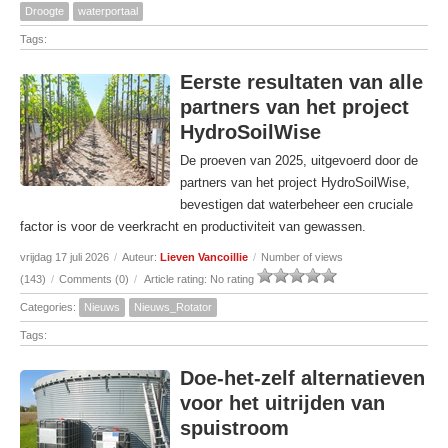
Droogte
waterportaal
Tags:
Eerste resultaten van alle
partners van het project
HydroSoilWise
De proeven van 2025, uitgevoerd door de
partners van het project HydroSoilWise,
bevestigen dat waterbeheer een cruciale
factor is voor de veerkracht en productiviteit van gewassen.
vrijdag 17 juli 2026
/
Auteur:
Lieven Vancoillie
/
Number of views
(143)
/
Comments (0)
/
Article rating: No rating
Categories:
Nieuws
Nieuws_Rotator
Tags:
Doe-het-zelf alternatieven
voor het uitrijden van
spuistroom