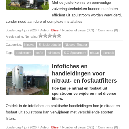
Met de juiste kennis en eenvoudige
zuiveringstechnieken kunnen nutriënten
efficiënt uit spuistroom worden verwijderd,
zonder nood aan dure of complexe installaties.
donderdag 4 juni 2026
/
Auteur:
Elise
/
Number of views (383)
/
Comments (0)
/
Article rating: No rating
Categories:
Nieuws
Emissiereductie
Nieuws_Rotator
Tags:
spuistroom
fosfor
tuinbouw
S.O.Spuistroom
nitraat
sierteelt
Infofiches en
handleidingen voor
nitraat- en fosfaatfilters
Hoe kan je nitraat en fosfaat uit
spuistroom verwijderen met diverse
filters.
Ontdek in de infofiches en praktische handleidingen hoe je nitraat en
fosfaat uit spuistroom kan verwijderen met verschillende soorten
filters.
donderdag 4 juni 2026
/
Auteur:
Elise
/
Number of views (391)
/
Comments (0)
/