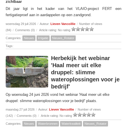
zichtbaar
Dit jaar ligt in het kader van het VLAIO-project FERT een
fertigatieproef aan in aardappelen op een zandgrond.
woensdag 29 juli 2026
/
Auteur:
Lieven Vancoillie
/
Number of views
(84)
/
Comments (0)
/
Article rating: No rating
Categories:
Nieuws
Irrigatie
Nieuws_Rotator
Tags:
Herbekijk het webinar
'Haal meer uit elke
druppel: slimme
wateroplossingen voor je
bedrijf'
Op woensdag 24 juni 2026 vond het webinar 'Haal meer uit elke
druppel: slimme wateroplossingen voor je bedrijf' plaats.
maandag 27 juli 2026
/
Auteur:
Lieven Vancoillie
/
Number of views
(142)
/
Comments (0)
/
Article rating: No rating
Categories:
Nieuws
Waterbronnen
Waterkwaliteit
Nieuws_Rotator