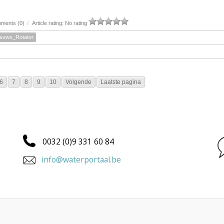
ments (0)
/
Article rating: No rating
ieuws_Rotator
6
7
8
9
10
Volgende
Laatste pagina
0032 (0)9 331 60 84
info@waterportaal.be