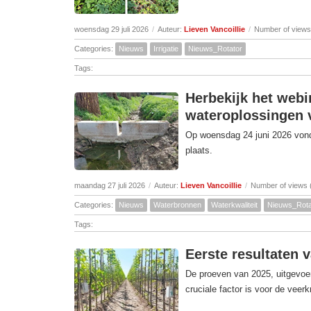
woensdag 29 juli 2026
/
Auteur:
Lieven Vancoillie
/
Number of views
Categories:
Nieuws
Irrigatie
Nieuws_Rotator
Tags:
Herbekijk het webi
wateroplossingen v
Op woensdag 24 juni 2026 vond 
plaats.
maandag 27 juli 2026
/
Auteur:
Lieven Vancoillie
/
Number of views 
Categories:
Nieuws
Waterbronnen
Waterkwaliteit
Nieuws_Rota
Tags:
Eerste resultaten 
De proeven van 2025, uitgevoer
cruciale factor is voor de veer