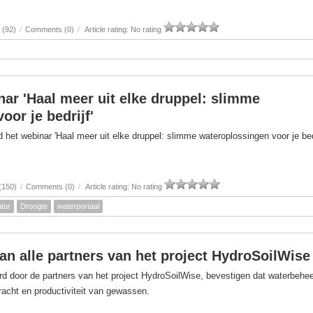
 (92)
/
Comments (0)
/
Article rating: No rating
nar 'Haal meer uit elke druppel: slimme
oor je bedrijf'
het webinar 'Haal meer uit elke druppel: slimme wateroplossingen voor je bedr
(150)
/
Comments (0)
/
Article rating: No rating
tor
Droogte
waterportaal
van alle partners van het project HydroSoilWise
d door de partners van het project HydroSoilWise, bevestigen dat waterbehe
kracht en productiviteit van gewassen.