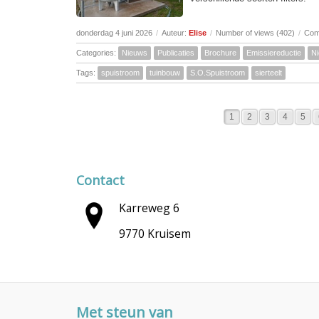
donderdag 4 juni 2026
/
Auteur:
Elise
/
Number of views (402)
/
Com
Categories:
Nieuws
Publicaties
Brochure
Emissiereductie
N
Tags:
spuistroom
tuinbouw
S.O.Spuistroom
sierteelt
1
2
3
4
5
Contact
Karreweg 6
9770 Kruisem
Met steun van