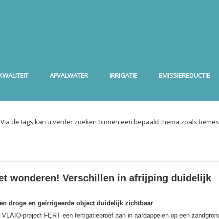
WALITEIT
AFVALWATER
IRRIGATIE
EMISSIEREDUCTIE
. Via de tags kan u verder zoeken binnen een bepaald thema zoals bemest
et wonderen! Verschillen in afrijping duidelijk
sen droge en geïrrigeerde object duidelijk zichtbaar
het VLAIO-project FERT een fertigatieproef aan in aardappelen op een zandgron