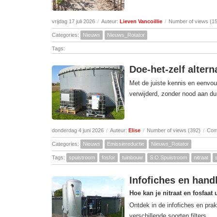
vrijdag 17 juli 2026
/
Auteur:
Lieven Vancoillie
/
Number of views (1
Categories:
Nieuws
Nieuws_Rotator
Tags:
Doe-het-zelf altern
Met de juiste kennis en eenvou
verwijderd, zonder nood aan dur
donderdag 4 juni 2026
/
Auteur:
Elise
/
Number of views (392)
/
Com
Categories:
Nieuws
Emissiereductie
Nieuws_Rotator
Tags:
spuistroom
fosfor
tuinbouw
S.O.Spuistroom
nitraat
Infofiches en handl
Hoe kan je nitraat en fosfaat 
Ontdek in de infofiches en prak
verschillende soorten filters.