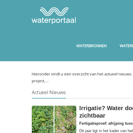
WATERBRONNEN
WATERK
Hieronder vindt u een overzicht van het actueel nieuws
project, ...
Actueel Nieuws
Irrigatie? Water do
zichtbaar
Fertigatieproef: afrijping tus
Dit jaar ligt in het kader van 