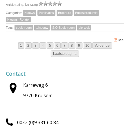
Article rating: No rating
Categories:
Nieuws
Publicaties
Brochure
Emissiereductie
Nieuws_Rotator
Tags:
spuistroom
tuinbouw
S.O.Spuistroom
sierteelt
RSS
1
2
3
4
5
6
7
8
9
10
Volgende
Laatste pagina
Contact
Karreweg 6
9770 Kruisem
0032 (0)9 331 60 84