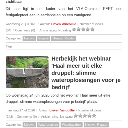
zichtbaar
Dit jaar ligt in het kader van het VLAIO-project FERT een
fertigatieproef aan in aardappelen op een zandgrond.
woensdag 29 juli 2026
/
Auteur:
Lieven Vancoillie
/
Number of views
(84)
/
Comments (0)
/
Article rating: No rating
Categories:
Nieuws
Irrigatie
Nieuws_Rotator
Tags:
Herbekijk het webinar
'Haal meer uit elke
druppel: slimme
wateroplossingen voor je
bedrijf'
Op woensdag 24 juni 2026 vond het webinar 'Haal meer uit elke
druppel: slimme wateroplossingen voor je bedrijf' plaats.
maandag 27 juli 2026
/
Auteur:
Lieven Vancoillie
/
Number of views
(142)
/
Comments (0)
/
Article rating: No rating
Categories:
Nieuws
Waterbronnen
Waterkwaliteit
Nieuws_Rotator