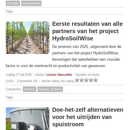
Droogte
waterportaal
Tags:
Eerste resultaten van alle
partners van het project
HydroSoilWise
De proeven van 2025, uitgevoerd door de
partners van het project HydroSoilWise,
bevestigen dat waterbeheer een cruciale
factor is voor de veerkracht en productiviteit van gewassen.
vrijdag 17 juli 2026
/
Auteur:
Lieven Vancoillie
/
Number of views
(143)
/
Comments (0)
/
Article rating: No rating
Categories:
Nieuws
Nieuws_Rotator
Tags:
Doe-het-zelf alternatieven
voor het uitrijden van
spuistroom