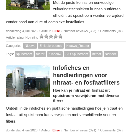
Met de juiste kennis en eenvoudige
zuiveringstechnieken kunnen nutriënten
efficiënt uit spuistroom worden verwijderd,
zonder nood aan dure of complexe installaties.
donderdag 4 juni 2026
/
Auteur:
Elise
/
Number of views (383)
/
Comments (0)
/
Article rating: No rating
Categories:
Nieuws
Emissiereductie
Nieuws_Rotator
Tags:
spuistroom
fosfor
tuinbouw
S.O.Spuistroom
nitraat
sierteelt
Infofiches en
handleidingen voor
nitraat- en fosfaatfilters
Hoe kan je nitraat en fosfaat uit
spuistroom verwijderen met diverse
filters.
Ontdek in de infofiches en praktische handleidingen hoe je nitraat en
fosfaat uit spuistroom kan verwijderen met verschillende soorten
filters.
donderdag 4 juni 2026
/
Auteur:
Elise
/
Number of views (391)
/
Comments (0)
/