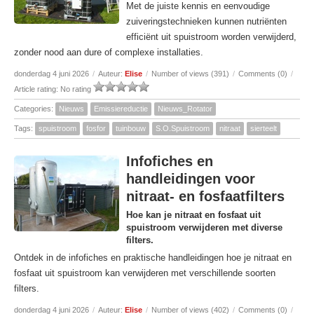
Met de juiste kennis en eenvoudige
zuiveringstechnieken kunnen nutriënten
efficiënt uit spuistroom worden verwijderd,
zonder nood aan dure of complexe installaties.
donderdag 4 juni 2026
/
Auteur:
Elise
/
Number of views (391)
/
Comments (0)
/
Article rating: No rating
Categories:
Nieuws
Emissiereductie
Nieuws_Rotator
Tags:
spuistroom
fosfor
tuinbouw
S.O.Spuistroom
nitraat
sierteelt
Infofiches en
handleidingen voor
nitraat- en fosfaatfilters
Hoe kan je nitraat en fosfaat uit
spuistroom verwijderen met diverse
filters.
Ontdek in de infofiches en praktische handleidingen hoe je nitraat en
fosfaat uit spuistroom kan verwijderen met verschillende soorten
filters.
donderdag 4 juni 2026
/
Auteur:
Elise
/
Number of views (402)
/
Comments (0)
/