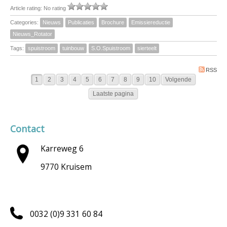
Article rating: No rating
Categories:
Nieuws
Publicaties
Brochure
Emissiereductie
Nieuws_Rotator
Tags:
spuistroom
tuinbouw
S.O.Spuistroom
sierteelt
RSS
1
2
3
4
5
6
7
8
9
10
Volgende
Laatste pagina
Contact
Karreweg 6
9770 Kruisem
0032 (0)9 331 60 84