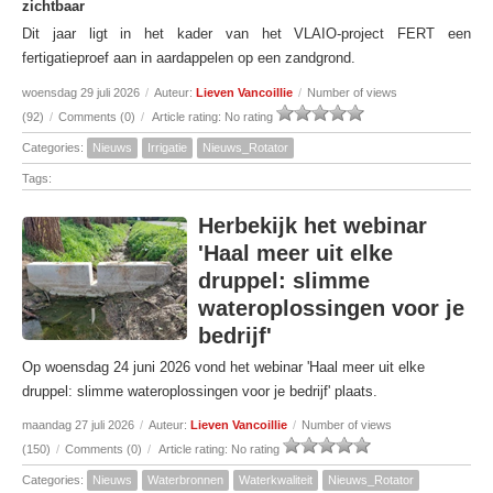
zichtbaar
Dit jaar ligt in het kader van het VLAIO-project FERT een
fertigatieproef aan in aardappelen op een zandgrond.
woensdag 29 juli 2026
/
Auteur:
Lieven Vancoillie
/
Number of views
(92)
/
Comments (0)
/
Article rating: No rating
Categories:
Nieuws
Irrigatie
Nieuws_Rotator
Tags:
Herbekijk het webinar
'Haal meer uit elke
druppel: slimme
wateroplossingen voor je
bedrijf'
Op woensdag 24 juni 2026 vond het webinar 'Haal meer uit elke
druppel: slimme wateroplossingen voor je bedrijf' plaats.
maandag 27 juli 2026
/
Auteur:
Lieven Vancoillie
/
Number of views
(150)
/
Comments (0)
/
Article rating: No rating
Categories:
Nieuws
Waterbronnen
Waterkwaliteit
Nieuws_Rotator