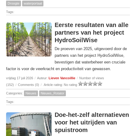
Droogte
waterportaal
Tags:
Eerste resultaten van alle
partners van het project
HydroSoilWise
De proeven van 2025, uitgevoerd door de
partners van het project HydroSoilWise,
bevestigen dat waterbeheer een cruciale
factor is voor de veerkracht en productiviteit van gewassen.
vrijdag 17 juli 2026
/
Auteur:
Lieven Vancoillie
/
Number of views
(152)
/
Comments (0)
/
Article rating: No rating
Categories:
Nieuws
Nieuws_Rotator
Tags:
Doe-het-zelf alternatieven
voor het uitrijden van
spuistroom