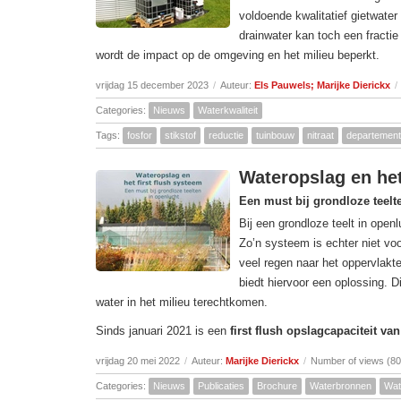
voldoende kwalitatief gietwater
drainwater kan toch een fracti
wordt de impact op de omgeving en het milieu beperkt.
vrijdag 15 december 2023
/
Auteur:
Els Pauwels; Marijke Dierickx
/
Categories:
Nieuws
Waterkwaliteit
Tags:
fosfor
stikstof
reductie
tuinbouw
nitraat
departement 
Wateropslag en het
Een must bij grondloze teelt
Bij een grondloze teelt in open
Zo’n systeem is echter niet vo
veel regen naar het oppervlakte
biedt hiervoor een oplossing. D
water in het milieu terechtkomen.
Sinds januari 2021 is een
first flush opslagcapaciteit va
vrijdag 20 mei 2022
/
Auteur:
Marijke Dierickx
/
Number of views (8
Categories:
Nieuws
Publicaties
Brochure
Waterbronnen
Wat