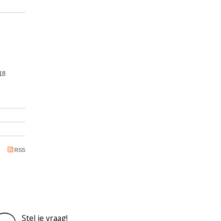
18
RSS
Stel je vraag!