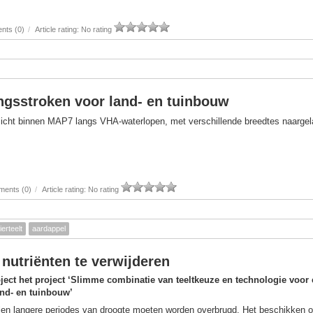
ts (0)
/
Article rating: No rating
gsstroken voor land- en tuinbouw
licht binnen MAP7 langs VHA‑waterlopen, met verschillende breedtes naarge
ents (0)
/
Article rating: No rating
ierteelt
aardappel
nutriënten te verwijderen
ject het project ‘Slimme combinatie van teeltkeuze en technologie voor
and- en tuinbouw’
llen langere periodes van droogte moeten worden overbrugd. Het beschikken o