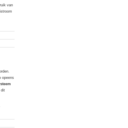
ruik van
uistroom
orden.
zo opeens
systeem
dit
.