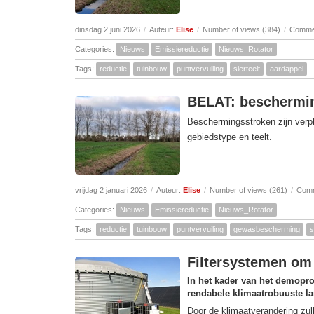
dinsdag 2 juni 2026
/
Auteur:
Elise
/
Number of views (384)
/
Commen
Categories:
Nieuws
Emissiereductie
Nieuws_Rotator
Tags:
reductie
tuinbouw
puntvervuiling
sierteelt
aardappel
BELAT: beschermin
Beschermingsstroken zijn verp
gebiedstype en teelt.
vrijdag 2 januari 2026
/
Auteur:
Elise
/
Number of views (261)
/
Comm
Categories:
Nieuws
Emissiereductie
Nieuws_Rotator
Tags:
reductie
tuinbouw
puntvervuiling
gewasbescherming
s
Filtersystemen om 
In het kader van het demopro
rendabele klimaatrobuuste l
Door de klimaatverandering zu