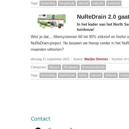
Tags:
bemesting
hergebruik
stikstof
reductie
tuinbouw
NuReDrain 2.0 gaat
In het kader van het North S
tuinbouw'
Wist je dat… filtersystemen 60 tot 95% stikstof en fosfor
NuReDrain-project. Nu bouwen we hierop verder in het NuRe
maanden uittesten?
dinsdag 21 september 2021
/
Auteur:
Marijke Dierickx
/
Number of v
Categories:
Nieuws
Afvalwater
Emissiereductie
Tags:
bemesting
NuReDrain
fosfor
stikstof
reductie
tuinb
Contact