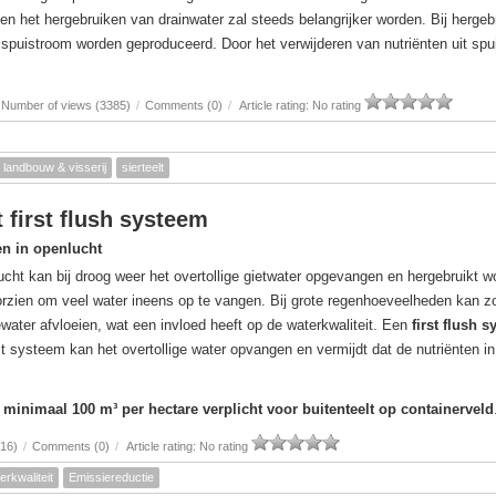
 en het hergebruiken van drainwater zal steeds belangrijker worden. Bij hergeb
e spuistroom worden geproduceerd. Door het verwijderen van nutriënten uit sp
Number of views (3385)
/
Comments (0)
/
Article rating: No rating
landbouw & visserij
sierteelt
 first flush systeem
en in openlucht
lucht kan bij droog weer het overtollige gietwater opgevangen en hergebruikt w
orzien om veel water ineens op te vangen. Bij grote regenhoeveelheden kan 
water afvloeien, wat een invloed heeft op de waterkwaliteit. Een
first flush 
it systeem kan het overtollige water opvangen en vermijdt dat de nutriënten in 
n minimaal 100 m³ per hectare verplicht voor buitenteelt op containerveld
016)
/
Comments (0)
/
Article rating: No rating
erkwaliteit
Emissiereductie