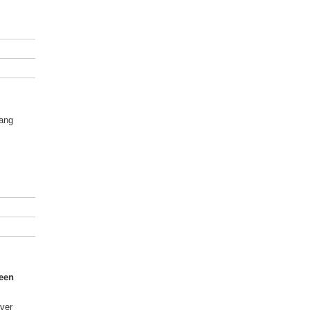
lang
 een
ver