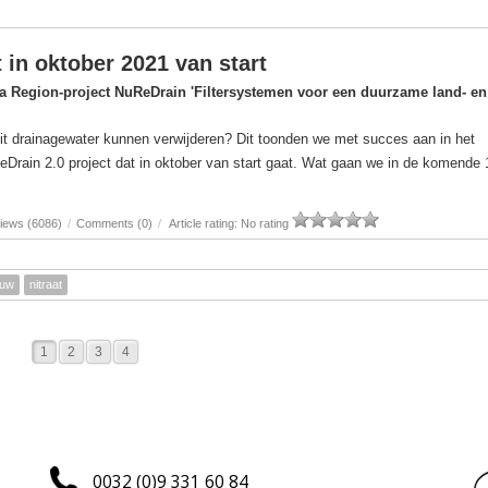
 in oktober 2021 van start
ea Region-project NuReDrain 'Filtersystemen voor een duurzame land- en
 uit drainagewater kunnen verwijderen? Dit toonden we met succes aan in het
Drain 2.0 project dat in oktober van start gaat. Wat gaan we in de komende 
iews (6086)
/
Comments (0)
/
Article rating: No rating
ouw
nitraat
1
2
3
4
0032 (0)9 331 60 84