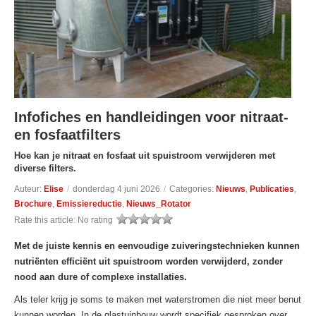
Infofiches en handleidingen voor nitraat-
en fosfaatfilters
Hoe kan je nitraat en fosfaat uit spuistroom verwijderen met
diverse filters.
Auteur:
Elise
/
donderdag 4 juni 2026
/
Categories:
Nieuws
,
Publicaties
,
Brochure
,
Emissiereductie
,
Nieuws_Rotator
Rate this article:
No rating
Met de juiste kennis en eenvoudige zuiveringstechnieken kunnen
nutriënten efficiënt uit spuistroom worden verwijderd, zonder
nood aan dure of complexe installaties.
Als teler krijg je soms te maken met waterstromen die niet meer benut
kunnen worden. In de glastuinbouw wordt specifiek gesproken over