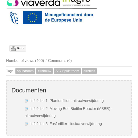
Print
Number of views (400)
/
Comments (0)
Tags:
spuistroom
tuinbouw
S.O.Spuistroom
sierteelt
Documenten
Infofiche 1: Plantenfilter - nitraatverwijdering
Infofiche 2: Moving Bed Biofilm Reactor (MBBR) -
nitraatverwijdering
Infofiche 3: Fosforfilter - fosfaatverwijdering