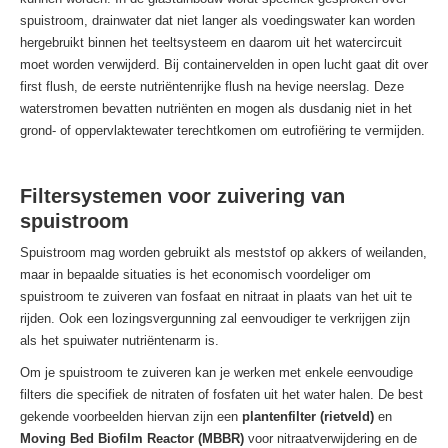
spuistroom, drainwater dat niet langer als voedingswater kan worden
hergebruikt binnen het teeltsysteem en daarom uit het watercircuit
moet worden verwijderd. Bij containervelden in open lucht gaat dit over
first flush, de eerste nutriëntenrijke flush na hevige neerslag. Deze
waterstromen bevatten nutriënten en mogen als dusdanig niet in het
grond- of oppervlaktewater terechtkomen om eutrofiëring te vermijden.
Filtersystemen voor zuivering van
spuistroom
Spuistroom mag worden gebruikt als meststof op akkers of weilanden,
maar in bepaalde situaties is het economisch voordeliger om
spuistroom te zuiveren van fosfaat en nitraat in plaats van het uit te
rijden. Ook een lozingsvergunning zal eenvoudiger te verkrijgen zijn
als het spuiwater nutriëntenarm is.
Om je spuistroom te zuiveren kan je werken met enkele eenvoudige
filters die specifiek de nitraten of fosfaten uit het water halen. De best
gekende voorbeelden hiervan zijn een
plantenfilter (rietveld)
en
Moving Bed Biofilm Reactor (MBBR)
voor nitraatverwijdering en de