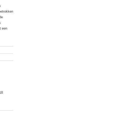
n
betrokken
de
s
t een
18