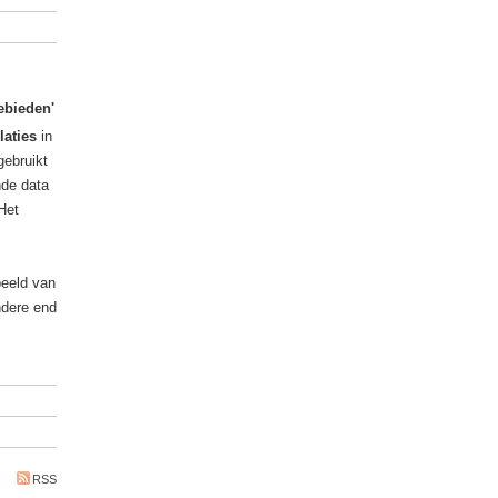
ebieden'
laties
in
ebruikt
nde data
Het
beeld van
ndere end
RSS