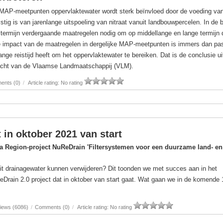
MAP-meetpunten oppervlaktewater wordt sterk beïnvloed door de voeding va
mstig is van jarenlange uitspoeling van nitraat vanuit landbouwpercelen. In de 
 termijn verdergaande maatregelen nodig om op middellange en lange termijn 
De impact van de maatregelen in dergelijke MAP-meetpunten is immers dan pa
ange reistijd heeft om het oppervlaktewater te bereiken. Dat is de conclusie ui
dracht van de Vlaamse Landmaatschappij (VLM).
ents (0)
/
Article rating: No rating
 in oktober 2021 van start
ea Region-project NuReDrain 'Filtersystemen voor een duurzame land- en
 uit drainagewater kunnen verwijderen? Dit toonden we met succes aan in het
Drain 2.0 project dat in oktober van start gaat. Wat gaan we in de komende 
iews (6086)
/
Comments (0)
/
Article rating: No rating