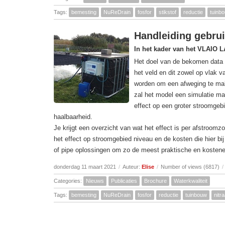
Tags:
bemesting
NuReDrain
fosfor
stikstof
reductie
tuinb
Handleiding gebrui
In het kader van het VLAIO L
Het doel van de bekomen data 
het veld en dit zowel op vlak 
worden om een afweging te mak
zal het model een simulatie m
effect op een groter stroomge
haalbaarheid.
Je krijgt een overzicht van wat het effect is per afstroom
het effect op stroomgebied niveau en de kosten die hier 
of pipe oplossingen om zo de meest praktische en kostenef
donderdag 11 maart 2021
/
Auteur:
Elise
/
Number of views (6817)
/
Categories:
Nieuws
Publicaties
Brochure
Waterkwaliteit
Tags:
bemesting
NuReDrain
fosfor
reductie
tuinbouw
nitra