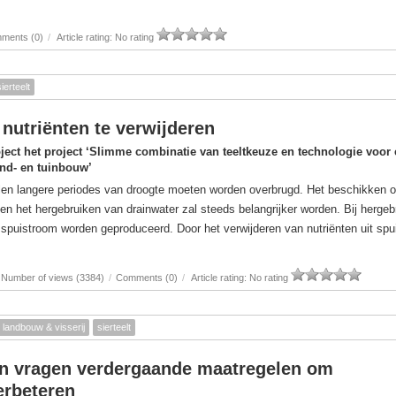
ments (0)
/
Article rating: No rating
sierteelt
nutriënten te verwijderen
ject het project ‘Slimme combinatie van teeltkeuze en technologie voor
and- en tuinbouw’
llen langere periodes van droogte moeten worden overbrugd. Het beschikken o
 en het hergebruiken van drainwater zal steeds belangrijker worden. Bij hergeb
e spuistroom worden geproduceerd. Door het verwijderen van nutriënten uit sp
Number of views (3384)
/
Comments (0)
/
Article rating: No rating
landbouw & visserij
sierteelt
nen vragen verdergaande maatregelen om
erbeteren