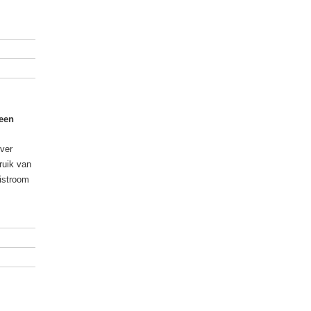
 een
ver
ruik van
uistroom