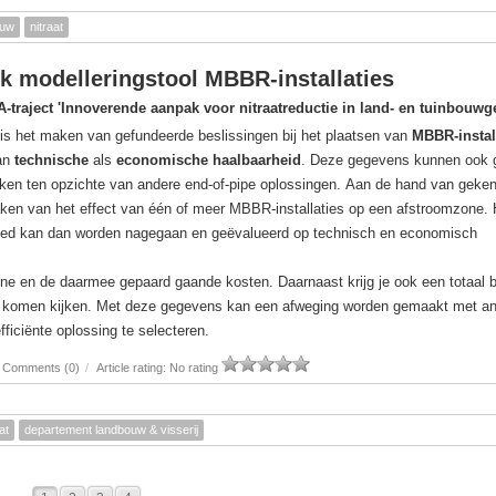
ouw
nitraat
k modelleringstool MBBR-installaties
A-traject 'Innoverende aanpak voor nitraatreductie in land- en tuinbouwg
is het maken van gefundeerde beslissingen bij het plaatsen van
MBBR-instal
van
technische
als
economische haalbaarheid
. Deze gegevens kunnen ook g
en ten opzichte van andere end-of-pipe oplossingen. Aan de hand van geke
aken van het effect van één of meer MBBR-installaties op een afstroomzone. 
bied kan dan worden nagegaan en geëvalueerd op technisch en economisch
zone en de daarmee gepaard gaande kosten. Daarnaast krijg je ook een totaal 
bij komen kijken. Met deze gegevens kan een afweging worden gemaakt met a
ficiënte oplossing te selecteren.
Comments (0)
/
Article rating: No rating
at
departement landbouw & visserij