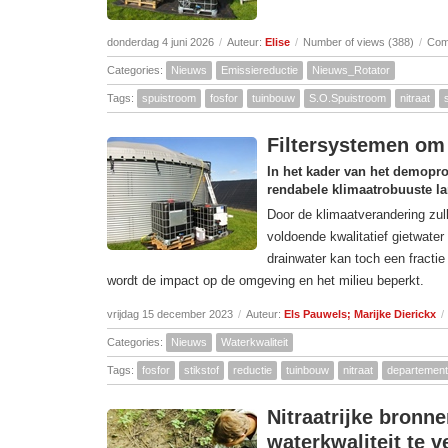
donderdag 4 juni 2026
/
Auteur:
Elise
/
Number of views (388)
/
Com
Categories:
Nieuws
Emissiereductie
Nieuws_Rotator
Tags:
spuistroom
fosfor
tuinbouw
S.O.Spuistroom
nitraat
Filtersystemen om 
In het kader van het demopro
rendabele klimaatrobuuste l
Door de klimaatverandering zu
voldoende kwalitatief gietwater
drainwater kan toch een fracti
wordt de impact op de omgeving en het milieu beperkt.
vrijdag 15 december 2023
/
Auteur:
Els Pauwels; Marijke Dierickx
/
Categories:
Nieuws
Waterkwaliteit
Tags:
fosfor
stikstof
reductie
tuinbouw
nitraat
departement 
Nitraatrijke bron
waterkwaliteit te v