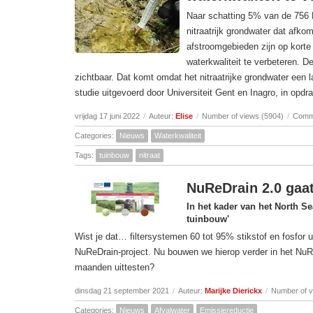
Naar schatting 5% van de 756 
nitraatrijk grondwater dat afko
afstroomgebieden zijn op korte
waterkwaliteit te verbeteren. 
zichtbaar. Dat komt omdat het nitraatrijke grondwater een l
studie uitgevoerd door Universiteit Gent en Inagro, in op
vrijdag 17 juni 2022
/
Auteur:
Elise
/
Number of views (5904)
/
Comm
Categories:
Nieuws
Waterkwaliteit
Tags:
tuinbouw
nitraat
NuReDrain 2.0 gaat
In het kader van het North S
tuinbouw'
Wist je dat… filtersystemen 60 tot 95% stikstof en fosfor
NuReDrain-project. Nu bouwen we hierop verder in het NuRe
maanden uittesten?
dinsdag 21 september 2021
/
Auteur:
Marijke Dierickx
/
Number of v
Categories:
Nieuws
Afvalwater
Emissiereductie