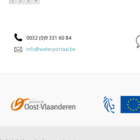
1
2
3
4
0032 (0)9 331 60 84
info@waterportaal.be