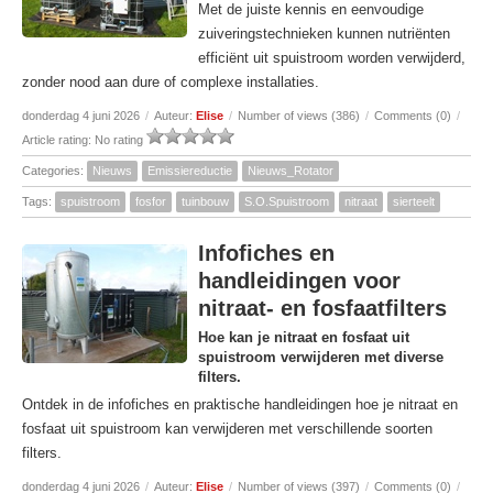
Met de juiste kennis en eenvoudige
zuiveringstechnieken kunnen nutriënten
efficiënt uit spuistroom worden verwijderd,
zonder nood aan dure of complexe installaties.
donderdag 4 juni 2026
/
Auteur:
Elise
/
Number of views (386)
/
Comments (0)
/
Article rating: No rating
Categories:
Nieuws
Emissiereductie
Nieuws_Rotator
Tags:
spuistroom
fosfor
tuinbouw
S.O.Spuistroom
nitraat
sierteelt
Infofiches en
handleidingen voor
nitraat- en fosfaatfilters
Hoe kan je nitraat en fosfaat uit
spuistroom verwijderen met diverse
filters.
Ontdek in de infofiches en praktische handleidingen hoe je nitraat en
fosfaat uit spuistroom kan verwijderen met verschillende soorten
filters.
donderdag 4 juni 2026
/
Auteur:
Elise
/
Number of views (397)
/
Comments (0)
/