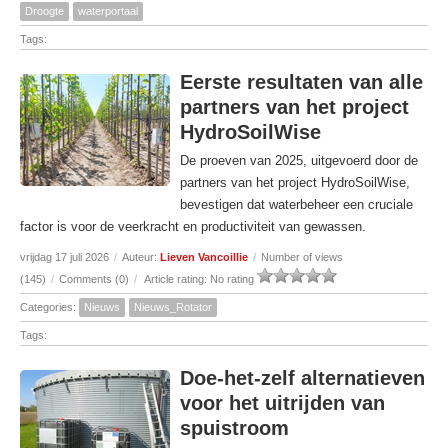
Droogte
waterportaal
Tags:
Eerste resultaten van alle
partners van het project
HydroSoilWise
De proeven van 2025, uitgevoerd door de
partners van het project HydroSoilWise,
bevestigen dat waterbeheer een cruciale
factor is voor de veerkracht en productiviteit van gewassen.
vrijdag 17 juli 2026
/
Auteur:
Lieven Vancoillie
/
Number of views
(145)
/
Comments (0)
/
Article rating: No rating
Categories:
Nieuws
Nieuws_Rotator
Tags:
Doe-het-zelf alternatieven
voor het uitrijden van
spuistroom