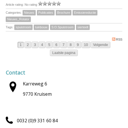
Article rating: No rating
Categories:
Nieuws
Publicaties
Brochure
Emissiereductie
Nieuws_Rotator
Tags:
spuistroom
tuinbouw
S.O.Spuistroom
sierteelt
RSS
1
2
3
4
5
6
7
8
9
10
Volgende
Laatste pagina
Contact
Karreweg 6
9770 Kruisem
0032 (0)9 331 60 84