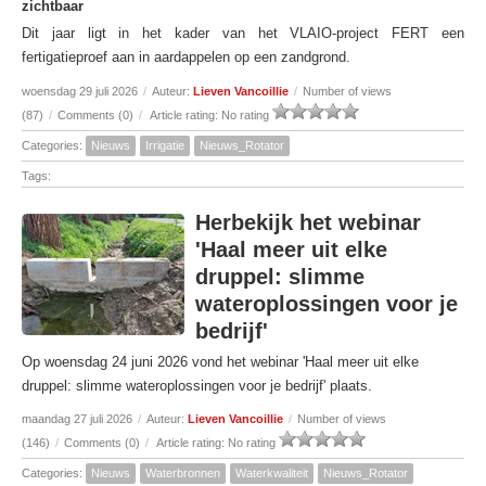
zichtbaar
Dit jaar ligt in het kader van het VLAIO-project FERT een
fertigatieproef aan in aardappelen op een zandgrond.
woensdag 29 juli 2026
/
Auteur:
Lieven Vancoillie
/
Number of views
(87)
/
Comments (0)
/
Article rating: No rating
Categories:
Nieuws
Irrigatie
Nieuws_Rotator
Tags:
Herbekijk het webinar
'Haal meer uit elke
druppel: slimme
wateroplossingen voor je
bedrijf'
Op woensdag 24 juni 2026 vond het webinar 'Haal meer uit elke
druppel: slimme wateroplossingen voor je bedrijf' plaats.
maandag 27 juli 2026
/
Auteur:
Lieven Vancoillie
/
Number of views
(146)
/
Comments (0)
/
Article rating: No rating
Categories:
Nieuws
Waterbronnen
Waterkwaliteit
Nieuws_Rotator