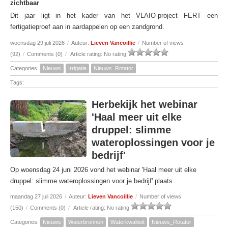
zichtbaar
Dit jaar ligt in het kader van het VLAIO-project FERT een
fertigatieproef aan in aardappelen op een zandgrond.
woensdag 29 juli 2026
/
Auteur:
Lieven Vancoillie
/
Number of views
(92)
/
Comments (0)
/
Article rating: No rating
Categories:
Nieuws
Irrigatie
Nieuws_Rotator
Tags:
Herbekijk het webinar
'Haal meer uit elke
druppel: slimme
wateroplossingen voor je
bedrijf'
Op woensdag 24 juni 2026 vond het webinar 'Haal meer uit elke
druppel: slimme wateroplossingen voor je bedrijf' plaats.
maandag 27 juli 2026
/
Auteur:
Lieven Vancoillie
/
Number of views
(150)
/
Comments (0)
/
Article rating: No rating
Categories:
Nieuws
Waterbronnen
Waterkwaliteit
Nieuws_Rotator