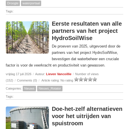
Droogte
waterportaal
Tags:
Eerste resultaten van alle
partners van het project
HydroSoilWise
De proeven van 2025, uitgevoerd door de
partners van het project HydroSoilWise,
bevestigen dat waterbeheer een cruciale
factor is voor de veerkracht en productiviteit van gewassen.
vrijdag 17 juli 2026
/
Auteur:
Lieven Vancoillie
/
Number of views
(152)
/
Comments (0)
/
Article rating: No rating
Categories:
Nieuws
Nieuws_Rotator
Tags:
Doe-het-zelf alternatieven
voor het uitrijden van
spuistroom