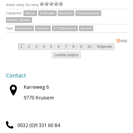
Article rating: No rating
Categories:
Nieuws
Publicaties
Brochure
Emissiereductie
Nieuws_Rotator
Tags:
spuistroom
tuinbouw
S.O.Spuistroom
sierteelt
RSS
1
2
3
4
5
6
7
8
9
10
Volgende
Laatste pagina
Contact
Karreweg 6
9770 Kruisem
0032 (0)9 331 60 84