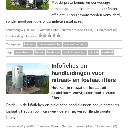
Met de juiste kennis en eenvoudige
zuiveringstechnieken kunnen nutriënten
efficiënt uit spuistroom worden verwijderd,
zonder nood aan dure of complexe installaties.
donderdag 4 juni 2026
/
Auteur:
Elise
/
Number of views (391)
/
Comments (0)
/
Article rating: No rating
Categories:
Nieuws
Emissiereductie
Nieuws_Rotator
Tags:
spuistroom
fosfor
tuinbouw
S.O.Spuistroom
nitraat
sierteelt
Infofiches en
handleidingen voor
nitraat- en fosfaatfilters
Hoe kan je nitraat en fosfaat uit
spuistroom verwijderen met diverse
filters.
Ontdek in de infofiches en praktische handleidingen hoe je nitraat en
fosfaat uit spuistroom kan verwijderen met verschillende soorten
filters.
donderdag 4 juni 2026
/
Auteur:
Elise
/
Number of views (402)
/
Comments (0)
/