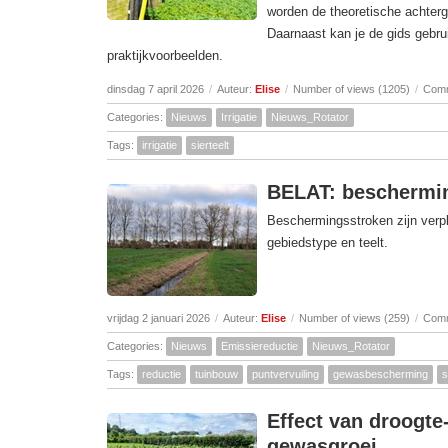
worden de theoretische achterg
Daarnaast kan je de gids gebru
praktijkvoorbeelden.
dinsdag 7 april 2026
/
Auteur:
Elise
/
Number of views (1205)
/
Comm
Categories:
Nieuws
Irrigatie
Nieuws_Rotator
Tags:
irrigatie
sierteelt
BELAT: beschermin
Beschermingsstroken zijn verp
gebiedstype en teelt.
vrijdag 2 januari 2026
/
Auteur:
Elise
/
Number of views (259)
/
Comm
Categories:
Nieuws
Emissiereductie
Nieuws_Rotator
Tags:
reductie
tuinbouw
puntvervuiling
gewasbescherming
s
Effect van droogt
gewasgroei