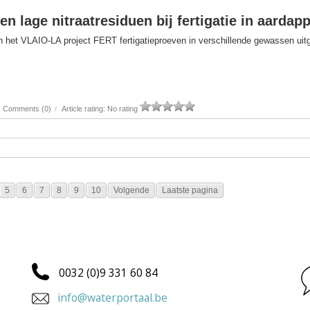
n lage nitraatresiduen bij fertigatie in aardap
n het VLAIO-LA project FERT fertigatieproeven in verschillende gewassen uit
Comments (0)
/
Article rating: No rating
5
6
7
8
9
10
Volgende
Laatste pagina
0032 (0)9 331 60 84
info@waterportaal.be