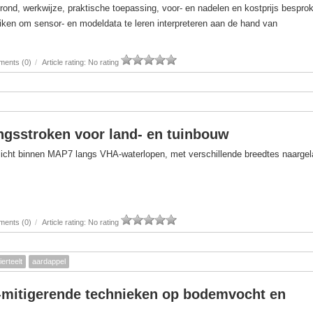
rond, werkwijze, praktische toepassing, voor- en nadelen en kostprijs bespro
iken om sensor- en modeldata te leren interpreteren aan de hand van
ents (0)
/
Article rating: No rating
gsstroken voor land- en tuinbouw
licht binnen MAP7 langs VHA‑waterlopen, met verschillende breedtes naarge
ents (0)
/
Article rating: No rating
ierteelt
aardappel
e-mitigerende technieken op bodemvocht en