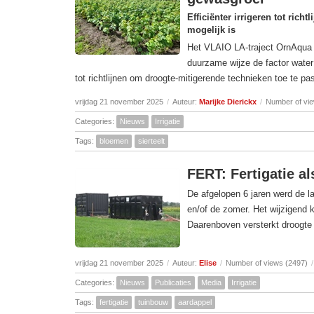
Efficiënter irrigeren tot rich
mogelijk is
Het VLAIO LA-traject OrnAqua h
duurzame wijze de factor water 
tot richtlijnen om droogte-mitigerende technieken toe te pass
vrijdag 21 november 2025
/
Auteur:
Marijke Dierickx
/
Number of vi
Categories:
Nieuws
Irrigatie
Tags:
bloemen
sierteelt
FERT: Fertigatie a
De afgelopen 6 jaren werd de l
en/of de zomer. Het wijzigend 
Daarenboven versterkt droogte 
vrijdag 21 november 2025
/
Auteur:
Elise
/
Number of views (2497)
/
Categories:
Nieuws
Publicaties
Media
Irrigatie
Tags:
fertigatie
tuinbouw
aardappel