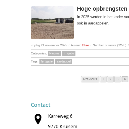
Hoge opbrengsten e
In 2025 werden in het kader va
ook in aardappelen.
vrijdag 21 november 2025
/
Auteur:
Elise
/
Number of views (2270)
/
Categories:
Nieuws
Irrigatie
Tags:
fertigatie
aardappel
Previous
1
2
3
4
Contact
Karreweg 6
9770 Kruisem