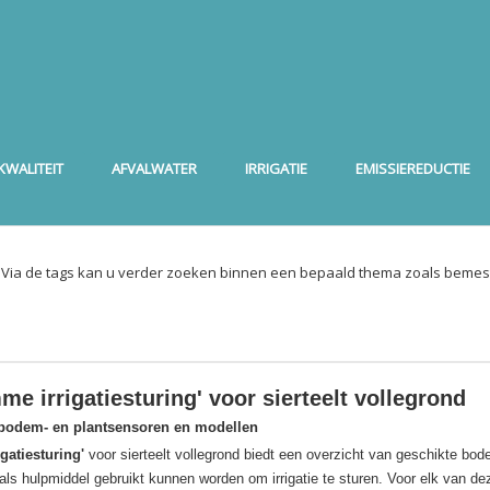
WALITEIT
AFVALWATER
IRRIGATIE
EMISSIEREDUCTIE
. Via de tags kan u verder zoeken binnen een bepaald thema zoals bemest
me irrigatiesturing' voor sierteelt vollegrond
 bodem- en plantsensoren en modellen
igatiesturing'
voor sierteelt vollegrond biedt een overzicht van geschikte bo
ls hulpmiddel gebruikt kunnen worden om irrigatie te sturen. Voor elk van de