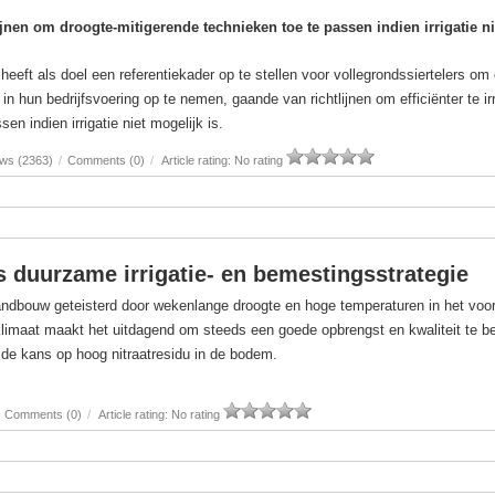
tlijnen om droogte-mitigerende technieken toe te passen indien irrigatie ni
eeft als doel een referentiekader op te stellen voor vollegrondssiertelers om
in hun bedrijfsvoering op te nemen, gaande van richtlijnen om efficiënter te ir
en indien irrigatie niet mogelijk is.
ews (2363)
/
Comments (0)
/
Article rating: No rating
ls duurzame irrigatie- en bemestingsstrategie
andbouw geteisterd door wekenlange droogte en hoge temperaturen in het voor
klimaat maakt het uitdagend om steeds een goede opbrengst en kwaliteit te b
de kans op hoog nitraatresidu in de bodem.
Comments (0)
/
Article rating: No rating