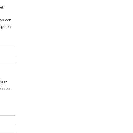
et
 op een
rigeren
jaar
ehalen.