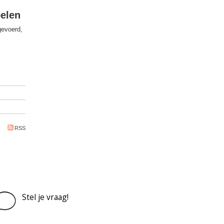
pelen
gevoerd,
RSS
Stel je vraag!