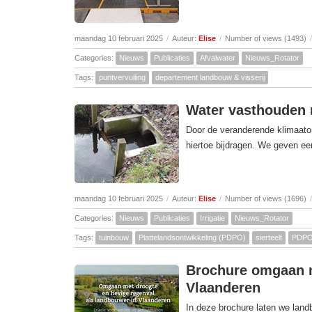
maandag 10 februari 2025
/
Auteur:
Elise
/
Number of views (1493)
/
Categories:
Nieuws
Publicaties
Afvalwater
Nieuws_Rotator
Tags:
puntvervuiling
departement landbouw & visserij
Water vasthouden 
Door de veranderende klimaat
hiertoe bijdragen. We geven e
maandag 10 februari 2025
/
Auteur:
Elise
/
Number of views (1696)
/
Categories:
Nieuws
Publicaties
Irrigatie
Nieuws_Rotator
Tags:
tuinbouw
Plattelandsontwikkeling (PDPO)
sierteelt
PDPO-
Brochure omgaan m
Vlaanderen
In deze brochure laten we lan