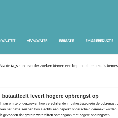
WALITEIT
AFVALWATER
IRRIGATIE
EMISSIEREDUCTIE
. Via de tags kan u verder zoeken binnen een bepaald thema zoals bemest
n bataatteelt levert hogere opbrengst op
f aan om te onderzoeken hoe verschillende irrigatiestrategieën de opbrengst 
 van het natte seizoen kon slechts een beperkt onderscheid gemaakt worden i
ch gevonden dat grotere watergiften samengaan met hogere opbrengsten.