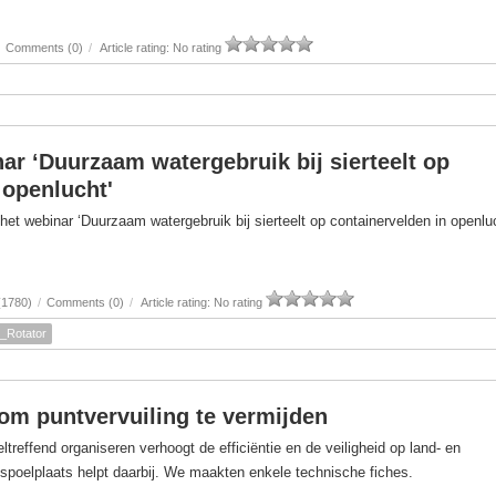
Comments (0)
/
Article rating: No rating
ar ‘Duurzaam watergebruik bij sierteelt op
 openlucht'
t webinar ‘Duurzaam watergebruik bij sierteelt op containervelden in openlu
(1780)
/
Comments (0)
/
Article rating: No rating
_Rotator
om puntvervuiling te vermijden
reffend organiseren verhoogt de efficiëntie en de veiligheid op land- en
 spoelplaats helpt daarbij. We maakten enkele technische fiches.