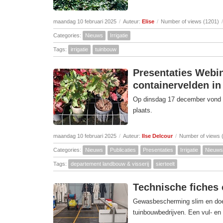
maandag 10 februari 2025
/
Auteur:
Elise
/
Number of views (1201)
/
Categories:
Nieuws
Irrigatie
Tags:
irrigatie
tuinbouw
Presentaties Webin
containervelden in
Op dinsdag 17 december vond he
plaats.
maandag 10 februari 2025
/
Auteur:
Ilse Delcour
/
Number of views 
Categories:
Nieuws
Publicaties
Presentaties
Irrigatie
Nieuws
Tags:
departement landbouw & visserij
sierteelt
Technische fiches 
Gewasbescherming slim en doelt
tuinbouwbedrijven. Een vul- en