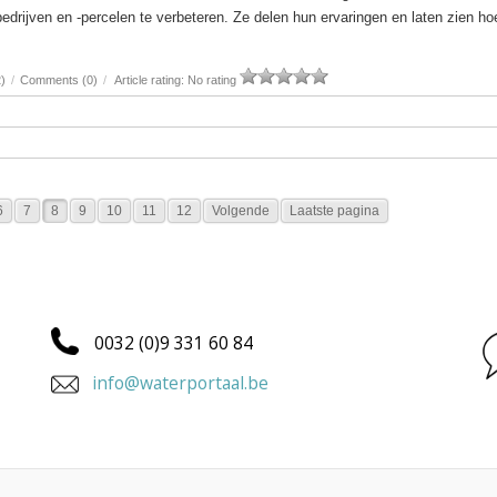
drijven en -percelen te verbeteren. Ze delen hun ervaringen en laten zien hoe
)
/
Comments (0)
/
Article rating: No rating
6
7
8
9
10
11
12
Volgende
Laatste pagina
0032 (0)9 331 60 84
info@waterportaal.be