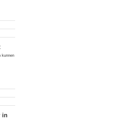
t
n kunnen
 in