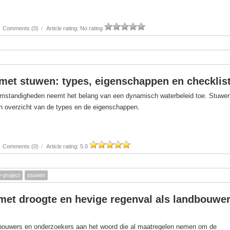
Comments (0)
/
Article rating: No rating
met stuwen: types, eigenschappen en checklis
omstandigheden neemt het belang van een dynamisch waterbeleid toe. Stuwe
en overzicht van de types en de eigenschappen.
Comments (0)
/
Article rating: 5.0
project
stuwen
et droogte en hevige regenval als landbouwer
dbouwers en onderzoekers aan het woord die al maatregelen nemen om de