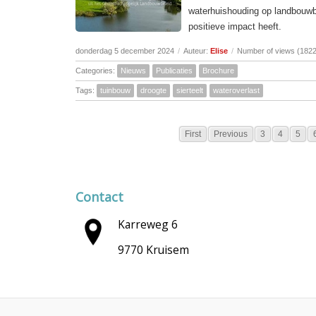
waterhuishouding op landbouwbe
positieve impact heeft.
donderdag 5 december 2024
/
Auteur:
Elise
/
Number of views (1822
Categories:
Nieuws
Publicaties
Brochure
Tags:
tuinbouw
droogte
sierteelt
wateroverlast
First
Previous
3
4
5
Contact
Karreweg 6
9770 Kruisem