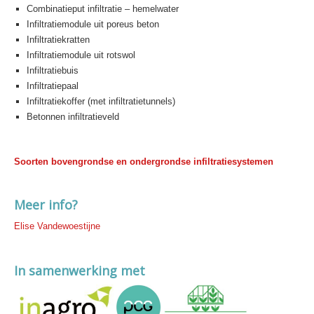
Combinatieput infiltratie – hemelwater
Infiltratiemodule uit poreus beton
Infiltratiekratten
Infiltratiemodule uit rotswol
Infiltratiebuis
Infiltratiepaal
Infiltratiekoffer (met infiltratietunnels)
Betonnen infiltratieveld
Soorten bovengrondse en ondergrondse infiltratiesystemen
Meer info?
Elise Vandewoestijne
In samenwerking met