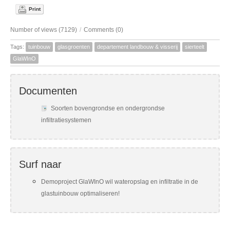
Print
Number of views (7129)
/
Comments (0)
Tags:
tuinbouw
glasgroenten
departement landbouw & visserij
sierteelt
GlaWInO
Documenten
Soorten bovengrondse en ondergrondse
infiltratiesystemen
Surf naar
Demoproject GlaWInO wil wateropslag en infiltratie in de
glastuinbouw optimaliseren!