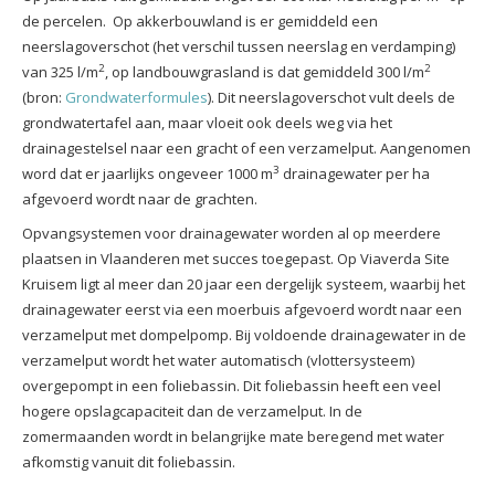
de percelen. Op akkerbouwland is er gemiddeld een
neerslagoverschot (het verschil tussen neerslag en verdamping)
2
2
van 325 l/m
, op landbouwgrasland is dat gemiddeld 300 l/m
(bron:
Grondwaterformules
). Dit neerslagoverschot vult deels de
grondwatertafel aan, maar vloeit ook deels weg via het
drainagestelsel naar een gracht of een verzamelput. Aangenomen
3
word dat er jaarlijks ongeveer 1000 m
drainagewater per ha
afgevoerd wordt naar de grachten.
Opvangsystemen voor drainagewater worden al op meerdere
plaatsen in Vlaanderen met succes toegepast. Op Viaverda Site
Kruisem ligt al meer dan 20 jaar een dergelijk systeem, waarbij het
drainagewater eerst via een moerbuis afgevoerd wordt naar
een
verzamelput met dompelpomp. Bij voldoende drainagewater in de
verzamelput wordt het water automatisch (vlottersysteem)
overgepompt in een foliebassin. Dit foliebassin heeft een veel
hogere opslagcapaciteit dan de verzamelput. In de
zomermaanden wordt in belangrijke mate beregend met water
afkomstig vanuit dit foliebassin.