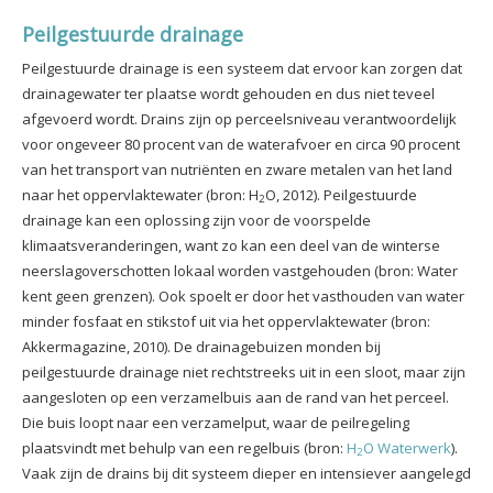
Peilgestuurde drainage
Peilgestuurde drainage is een systeem dat ervoor kan zorgen dat
drainagewater ter plaatse wordt gehouden en dus niet teveel
afgevoerd wordt. Drains zijn op perceelsniveau verantwoordelijk
voor ongeveer 80 procent van de waterafvoer en circa 90 procent
van het transport van nutriënten en zware metalen van het land
naar het oppervlaktewater (bron: H
O, 2012). Peilgestuurde
2
drainage kan een oplossing zijn voor de voorspelde
klimaatsveranderingen, want zo kan een deel van de winterse
neerslagoverschotten lokaal worden vastgehouden (bron: Water
kent geen grenzen). Ook spoelt er door het vasthouden van water
minder fosfaat en stikstof uit via het oppervlaktewater (bron:
Akkermagazine, 2010). De drainagebuizen monden bij
peilgestuurde drainage niet rechtstreeks uit in een sloot, maar zijn
aangesloten op een verzamelbuis aan de rand van het perceel.
Die buis loopt naar een verzamelput, waar de peilregeling
plaatsvindt met behulp van een regelbuis (bron:
H
O Waterwerk
).
2
Vaak zijn de drains bij dit systeem dieper en intensiever aangelegd