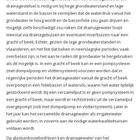
drainagestelsel is nodig om bij hoge grondwaterstand en lage
waterstand in de bassin te vermijden dat de waterdruk vanuit het
grondwater te hoog wordt en de bassinfolie zou gaan drijven en
mogelijk zelfs beschadigd zou raken. Dit drainagewater loopt
meestal via drainagebuizen en eventueel moerbuizen naar een
gracht of beek. Echter, gezien de lage grondwaterstanden in
Vlaanderen, en het feit dat beken in neerslagrijke periodes vaak
overbelast zijn, is het aan te raden dit grondwater te hergebruiken
als dit mogelijk is. In een gracht of beek kan er een pompsysteem
(met dompelpomp en vlottersysteem) voorzien worden dat in
regenrijke perioden het drainagewater vanuit de gracht of beek
overpompt in een foliebassin of watersilo, waarin het water tijdelijk
gestockeerd wordt. Bij een verzamelput is er geen pompsysteem in
een gracht of beek, maar wordt er rechtstreeks uit de verzamelput
overgepompt (ook met dompelpomp en vlottersysteem). Later in
het jaar kan het verzamelde drainagewater als irrigatiewater
gebruikt worden, in zoverre aan de nodige waterkwaliteitseisen
voldaan wordt.
Op glastuinbouwbedrijven kan drainagewater van het