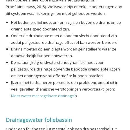
Proeftuinnieuws, 2015). Weliswaar zijn er enkele beperkingen aan
dit systeem waar rekening mee moet gehouden worden:
Het bodemprofiel moet uniform zijn, en boven de drains en op
draindiepte goed doorlatend zijn.
Onder de draindiepte moet de bodem slecht doorlatend zijn
zodat peilgestuurde drainage effectief kan worden beheerd.
Drains moeten op een diepte worden geïnstalleerd waar ze
daadwerkelijk kunnen ontwateren.
De natuurlijke grondwaterstanddynamiek moet voor
peilgestuurde drainage boven de beoogde draindiepte liggen
om het drainageniveau effectief te kunnen instellen.
IJzer in het te draineren perceel is een probleem, omdat dit in
veel gevallen chemische verstoppingen veroorzaakt (bron:
Meer water met regelbare drainage?
).
Drainagewater foliebassin
Onder een foliebassin ligt meestal ook een drainagestelsel. Dit