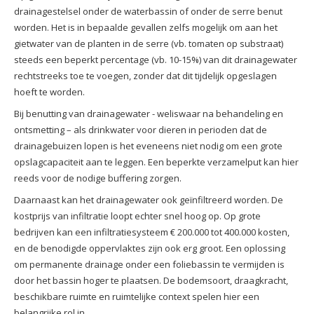
drainagestelsel onder de waterbassin of onder de serre benut
worden. Het is in bepaalde gevallen zelfs mogelijk om aan het
gietwater van de planten in de serre (vb. tomaten op substraat)
steeds een beperkt percentage (vb. 10-15%) van dit drainagewater
rechtstreeks toe te voegen, zonder dat dit tijdelijk opgeslagen
hoeft te worden.
Bij benutting van drainagewater - weliswaar na behandeling en
ontsmetting – als drinkwater voor dieren in perioden dat de
drainagebuizen lopen is het eveneens niet nodig om een grote
opslagcapaciteit aan te leggen. Een beperkte verzamelput kan hier
reeds voor de nodige buffering zorgen.
Daarnaast kan het drainagewater ook geïnfiltreerd worden. De
kostprijs van infiltratie loopt echter snel hoog op. Op grote
bedrijven kan een
infiltratiesysteem € 200.000 tot 400.000 kosten,
en de benodigde oppervlaktes zijn ook erg groot. Een oplossing
om permanente drainage onder een foliebassin te vermijden is
door het bassin hoger te plaatsen. De bodemsoort, draagkracht,
beschikbare ruimte en ruimtelijke context spelen hier een
belangrijke rol in.