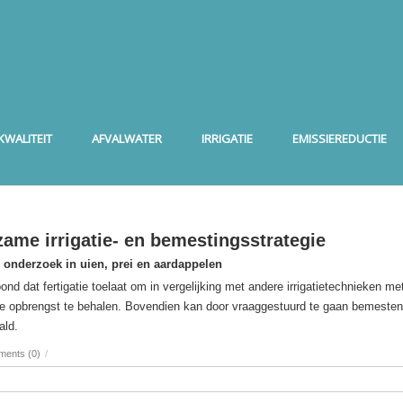
WALITEIT
AFVALWATER
IRRIGATIE
EMISSIEREDUCTIE
zame irrigatie- en bemestingsstrategie
tie onderzoek in uien, prei en aardappelen
d dat fertigatie toelaat om in vergelijking met andere irrigatietechnieken me
re opbrengst te behalen. Bovendien kan door vraaggestuurd te gaan bemeste
ald.
ents (0)
/