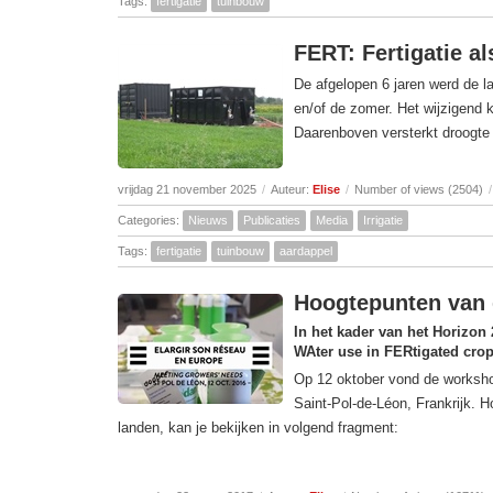
Tags:
fertigatie
tuinbouw
FERT: Fertigatie a
De afgelopen 6 jaren werd de l
en/of de zomer. Het wijzigend 
Daarenboven versterkt droogte 
vrijdag 21 november 2025
/
Auteur:
Elise
/
Number of views (2504)
/
Categories:
Nieuws
Publicaties
Media
Irrigatie
Tags:
fertigatie
tuinbouw
aardappel
Hoogtepunten van d
In het kader van het Horizon
WAter use in FERtigated crop
Op 12 oktober vond de workshop 
Saint-Pol-de-Léon, Frankrijk. 
landen, kan je bekijken in volgend fragment: