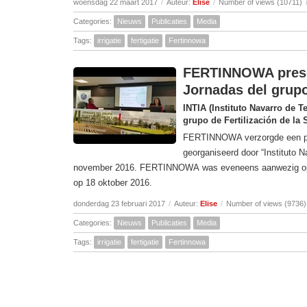
woensdag 22 maart 2017
/
Auteur:
Elise
/
Number of views (10711)
Categories:
Nieuws
Publicaties
Media
Tags:
irrigatie
fertigatie
Fertinnowa
FERTINNOWA presen
Jornadas del grupo
INTIA (Instituto Navarro de T
grupo de Fertilización de la
FERTINNOWA verzorgde een pres
georganiseerd door “Instituto N
november 2016. FERTINNOWA was eveneens aanwezig op de 
op 18 oktober 2016.
donderdag 23 februari 2017
/
Auteur:
Elise
/
Number of views (9736)
Categories:
Nieuws
Publicaties
Media
Tags:
irrigatie
fertigatie
Fertinnowa