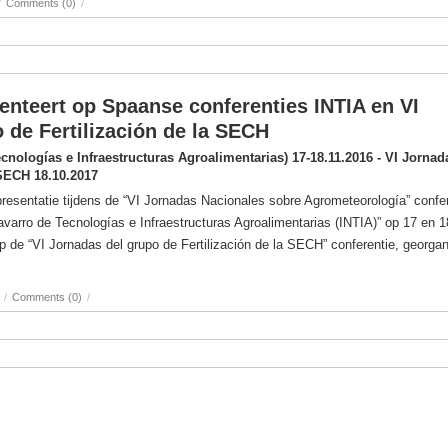
/
Comments (0)
/
teert op Spaanse conferenties INTIA en VI
 de Fertilización de la SECH
ecnologías e Infraestructuras Agroalimentarias) 17-18.11.2016 - VI Jornad
 SECH 18.10.2017
entatie tijdens de “VI Jornadas Nacionales sobre Agrometeorología” confer
avarro de Tecnologías e Infraestructuras Agroalimentarias (INTIA)” op 17 en 1
“VI Jornadas del grupo de Fertilización de la SECH” conferentie, georgan
/
Comments (0)
/