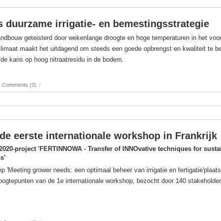
ls duurzame irrigatie- en bemestingsstrategie
andbouw geteisterd door wekenlange droogte en hoge temperaturen in het voor
klimaat maakt het uitdagend om steeds een goede opbrengst en kwaliteit te b
de kans op hoog nitraatresidu in de bodem.
Comments (0)
/
e eerste internationale workshop in Frankrijk
 2020-project 'FERTINNOWA - Transfer of INNOvative techniques for susta
s'
'Meeting grower needs: een optimaal beheer van irrigatie en fertigatie'plaats
Hoogtepunten van de 1e internationale workshop, bezocht door 140 stakeholder