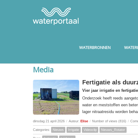
WATERBRONNEN
WATERK
Media
Fertigatie als duur
Vier jaar irrigatie en fertiga
Onderzoek heeft reeds aangetoon
water en meststoffen een bete
lager nitraatresidu worden beha
dinsdag 21 april 2026
/
Auteur:
Elise
/
Number of views (816)
/
Comm
Categories:
Nieuws
Irrigatie
Videoclip
Nieuws_Rotator