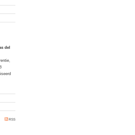
as del
entie,
8
iseerd
RSS