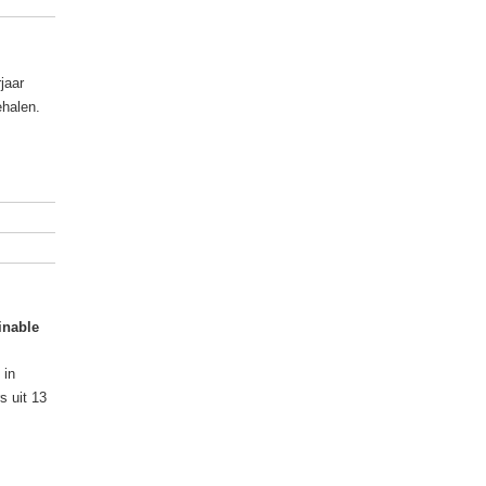
jaar
ehalen.
inable
 in
s uit 13