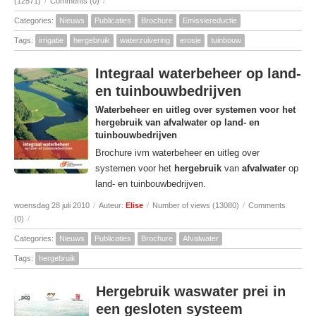
(12571)
/
Comments (0)
/
Categories:
Nieuws
Publicaties
Brochure
Emissiereductie
Tags:
irrigatie
hergebruik
waterzuivering
erosie
tuinbouw
Integraal waterbeheer op land-
en tuinbouwbedrijven
Waterbeheer en uitleg over systemen voor het
hergebruik van afvalwater op land- en
tuinbouwbedrijven
Brochure ivm waterbeheer en uitleg over
systemen voor het
hergebruik
van
afvalwater
op
land- en tuinbouwbedrijven.
woensdag 28 juli 2010
/
Auteur:
Elise
/
Number of views (13080)
/
Comments
(0)
/
Categories:
Nieuws
Publicaties
Brochure
Afvalwater
Tags:
hergebruik
Hergebruik waswater prei in
een gesloten systeem