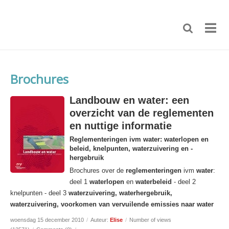
Brochures
Landbouw en water: een
overzicht van de reglementen
en nuttige informatie
Reglementeringen ivm water: waterlopen en
beleid, knelpunten, waterzuivering en -
hergebruik
Brochures over de
reglementeringen
ivm
water
:
deel 1
waterlopen
en
waterbeleid
- deel 2
knelpunten - deel 3
waterzuivering, waterhergebruik,
water
zuivering, voorkomen van vervuilende emissies naar water
woensdag 15 december 2010
/
Auteur:
Elise
/
Number of views