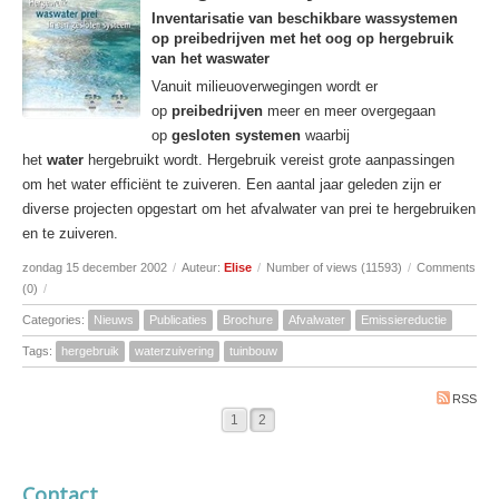
Inventarisatie van beschikbare wassystemen
op preibedrijven met het oog op hergebruik
van het waswater
Vanuit milieuoverwegingen wordt er
op
preibedrijven
meer en meer overgegaan
op
gesloten systemen
waarbij
het
water
hergebruikt wordt. Hergebruik vereist grote aanpassingen
om het water efficiënt te zuiveren. Een aantal jaar geleden zijn er
diverse projecten opgestart om het afvalwater van prei te hergebruiken
en te zuiveren.
zondag 15 december 2002
/
Auteur:
Elise
/
Number of views (11593)
/
Comments
(0)
/
Categories:
Nieuws
Publicaties
Brochure
Afvalwater
Emissiereductie
Tags:
hergebruik
waterzuivering
tuinbouw
RSS
1
2
Contact