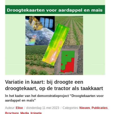
Variatie in kaart: bij droogte een
droogtekaart, op de tractor als taakkaart
In het kader van het demonstratieproject “Droogtekaarten voor
aardappel en maïs”
Auteur:
Elise
/
donderdag 11 mei 2023
/
Categories:
Nieuws
,
Publicaties
,
Brochure
,
Media
,
Irrigatie