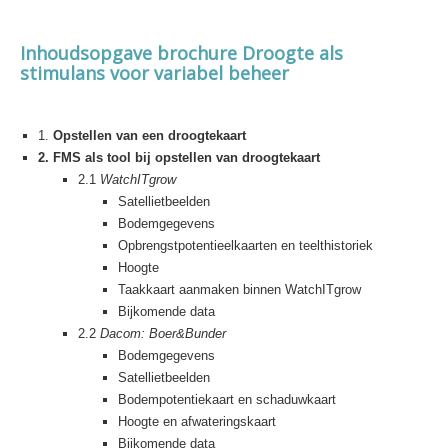
Inhoudsopgave brochure Droogte als
stimulans voor variabel beheer
1.
Opstellen van een droogtekaart
2. FMS als tool bij opstellen van droogtekaart
2.1
WatchITgrow
Satellietbeelden
Bodemgegevens
Opbrengstpotentieelkaarten en teelthistoriek
Hoogte
Taakkaart aanmaken binnen WatchITgrow
Bijkomende data
2.2
Dacom: Boer&Bunder
Bodemgegevens
Satellietbeelden
Bodempotentiekaart en schaduwkaart
Hoogte en afwateringskaart
Bijkomende data