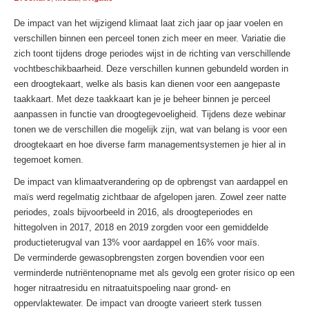
De impact van het wijzigend klimaat laat zich jaar op jaar voelen en
verschillen binnen een perceel tonen zich meer en meer. Variatie die
zich toont tijdens droge periodes wijst in de richting van verschillende
vochtbeschikbaarheid. Deze verschillen kunnen gebundeld worden in
een droogtekaart, welke als basis kan dienen voor een aangepaste
taakkaart. Met deze taakkaart kan je je beheer binnen je perceel
aanpassen in functie van droogtegevoeligheid. Tijdens deze webinar
tonen we de verschillen die mogelijk zijn, wat van belang is voor een
droogtekaart en hoe diverse farm managementsystemen je hier al in
tegemoet komen.
De impact van klimaatverandering op de opbrengst van aardappel en
maïs werd regelmatig zichtbaar de afgelopen jaren. Zowel zeer natte
periodes, zoals bijvoorbeeld in 2016, als droogteperiodes en
hittegolven in 2017, 2018 en 2019 zorgden voor een gemiddelde
productieterugval van 13% voor aardappel en 16% voor maïs.
De verminderde gewasopbrengsten zorgen bovendien voor een
verminderde nutriëntenopname met als gevolg een groter risico op een
hoger nitraatresidu en nitraatuitspoeling naar grond- en
oppervlaktewater. De impact van droogte varieert sterk tussen