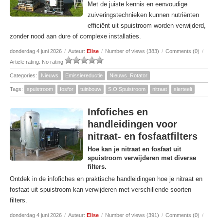
Met de juiste kennis en eenvoudige
zuiveringstechnieken kunnen nutriënten
efficiënt uit spuistroom worden verwijderd,
zonder nood aan dure of complexe installaties.
donderdag 4 juni 2026
/
Auteur:
Elise
/
Number of views (383)
/
Comments (0)
/
Article rating: No rating
Categories:
Nieuws
Emissiereductie
Nieuws_Rotator
Tags:
spuistroom
fosfor
tuinbouw
S.O.Spuistroom
nitraat
sierteelt
Infofiches en
handleidingen voor
nitraat- en fosfaatfilters
Hoe kan je nitraat en fosfaat uit
spuistroom verwijderen met diverse
filters.
Ontdek in de infofiches en praktische handleidingen hoe je nitraat en
fosfaat uit spuistroom kan verwijderen met verschillende soorten
filters.
donderdag 4 juni 2026
/
Auteur:
Elise
/
Number of views (391)
/
Comments (0)
/