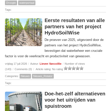
Droogte
waterportaal
Tags:
Eerste resultaten van alle
partners van het project
HydroSoilWise
De proeven van 2025, uitgevoerd door de
partners van het project HydroSoilWise,
bevestigen dat waterbeheer een cruciale
factor is voor de veerkracht en productiviteit van gewassen.
vrijdag 17 juli 2026
/
Auteur:
Lieven Vancoillie
/
Number of views
(143)
/
Comments (0)
/
Article rating: No rating
Categories:
Nieuws
Nieuws_Rotator
Tags:
Doe-het-zelf alternatieven
voor het uitrijden van
spuistroom