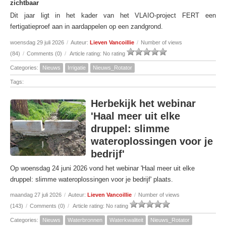
zichtbaar
Dit jaar ligt in het kader van het VLAIO-project FERT een
fertigatieproef aan in aardappelen op een zandgrond.
woensdag 29 juli 2026
/
Auteur:
Lieven Vancoillie
/
Number of views
(84)
/
Comments (0)
/
Article rating: No rating
Categories:
Nieuws
Irrigatie
Nieuws_Rotator
Tags:
Herbekijk het webinar
'Haal meer uit elke
druppel: slimme
wateroplossingen voor je
bedrijf'
Op woensdag 24 juni 2026 vond het webinar 'Haal meer uit elke
druppel: slimme wateroplossingen voor je bedrijf' plaats.
maandag 27 juli 2026
/
Auteur:
Lieven Vancoillie
/
Number of views
(143)
/
Comments (0)
/
Article rating: No rating
Categories:
Nieuws
Waterbronnen
Waterkwaliteit
Nieuws_Rotator