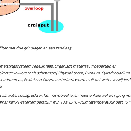
ilter met drie grindlagen en een zandlaag
metttingssysteem redelijk laag. Organisch materiaal, troebelheid en
iekteverwekkers zoals schimmels (
Phytophthora, Pythium, Cylindrocladium,
eudomonas, Erwinia en Corynebacterium
) worden uit het water verwijderd
r.
 als wateropslag. Echter, het microbieel leven heeft enkele weken rijping no
fhankelijk (watertemperatuur min 10 à 15 °C - ruimtetemperatuur best 15 °C