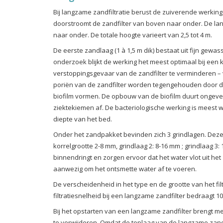
Bij langzame zandfiltratie berust de zuiverende werkin
doorstroomt de zandfilter van boven naar onder. De la
naar onder. De totale hoogte varieert van 2,5 tot 4 m.
De eerste zandlaag (1 à 1,5 m dik) bestaat uit fijn gewass
onderzoek blijkt de werking het meest optimaal bij een k
verstoppingsgevaar van de zandfilter te verminderen – 
poriën van de zandfilter worden tegengehouden door d
biofilm vormen. De opbouw van de biofilm duurt ongevee
ziektekiemen af. De bacteriologische werking is meest 
diepte van het bed.
Onder het zandpakket bevinden zich 3 grindlagen. Deze z
korrelgrootte 2-8 mm, grindlaag 2: 8-16 mm ; grindlaag 
binnendringt en zorgen ervoor dat het water vlot uit h
aanwezig om het ontsmette water af te voeren.
De verscheidenheid in het type en de grootte van het fil
filtratiesnelheid bij een langzame zandfilter bedraagt 100
Bij het opstarten van een langzame zandfilter brengt me
te verwijderen. Omdat de toplaag van de langzame zandfil