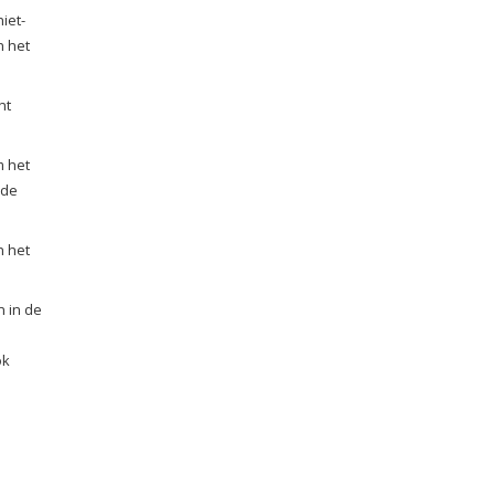
iet-
n het
nt
m het
rde
n het
n in de
ok