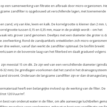
g op een samenwerking van filtratie en afbraak door micro-organismen. He
ngzame zandfilter is opgebouwd uit verschillende lagen, met toenemende
en zand, vrij van klei, leem en kalk. De korrelgrootte is kleiner dan 2 mm. U
orrelgrootte tussen 0,15 en 0,35 mm, maar in de praktijk wordt – om het
vaak iets grover zand genomen. Deeltjes met een diameter die groter is 
e zeefwerking. Rond de zandpartikels ontwikkelen zich micro-organismen
r drie weken, vanaf dan werkt de zandfilter optimaal. De biofilm breekt
werkzaam in de bovenste laag van het filterbed en daalt gradueel volgens
ijn meestal 15 cm dik. Ze zijn wel van een verschillende diameter (grindla
3: 16-32 mm). De grindlagen voorkomen dat het zand in het drainagesysteem
et zand stroomt. Onderaan de langzame zandfilter zijn er dan drainagesla
termateriaal heeft een belangrijke invloed op de werking van de filter. De
 tot 120 l/uur/m².
n best van onderuit water in de filter, om alle aanwezige luchtbellen gema
ter gevoelig is voor verslemping, gebeurt er best een voorfiltratie om fi