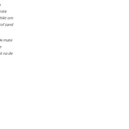
n
nste
chikt om
rof zand
De mate
e
nt na de