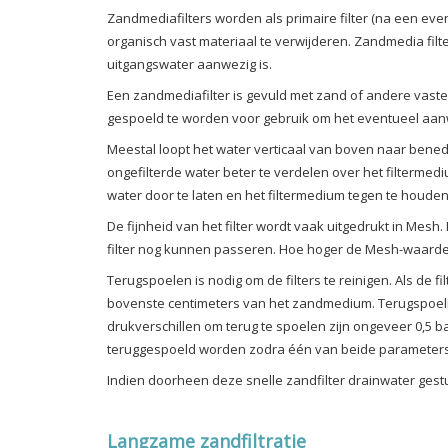
Zandmediafilters worden als primaire filter (na een eve
organisch vast materiaal te verwijderen. Zandmedia filte
uitgangswater aanwezig is.
Een zandmediafilter is gevuld met zand of andere vaste d
gespoeld te worden voor gebruik om het eventueel aanw
Meestal loopt het water verticaal van boven naar bened
ongefilterde water beter te verdelen over het filterme
water door te laten en het filtermedium tegen te houden.
De fijnheid van het filter wordt vaak uitgedrukt in Mesh
filter nog kunnen passeren. Hoe hoger de Mesh-waarde, h
Terugspoelen is nodig om de filters te reinigen. Als de 
bovenste centimeters van het zandmedium. Terugspoelin
drukverschillen om terug te spoelen zijn ongeveer 0,5 bar
teruggespoeld worden zodra één van beide parameters (
Indien doorheen deze snelle zandfilter drainwater gest
Langzame zandfiltratie