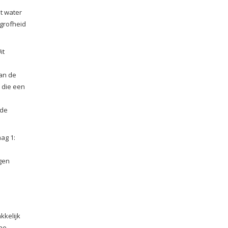
t water
 grofheid
it
dan de
 die een
 de
ag 1:
ngen
kkelijk
jne