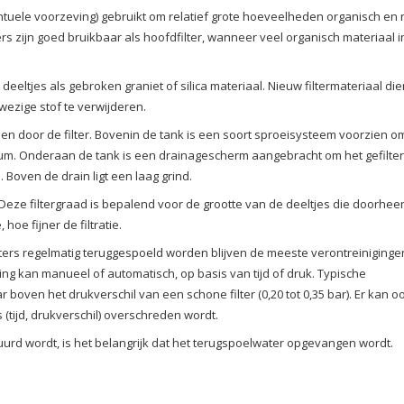
ntuele voorzeving) gebruikt om relatief grote hoeveelheden organisch en n
rs zijn goed bruikbaar als hoofdfilter, wanneer veel organisch materiaal i
eeltjes als gebroken graniet of silica materiaal. Nieuw filtermateriaal die
ezige stof te verwijderen.
en door de filter. Bovenin de tank is een soort sproeisysteem voorzien o
dium. Onderaan de tank is een drainagescherm aangebracht om het gefilte
 Boven de drain ligt een laag grind.
. Deze filtergraad is bepalend voor de grootte van de deeltjes die doorhee
oe fijner de filtratie.
filters regelmatig teruggespoeld worden blijven de meeste verontreiniginge
g kan manueel of automatisch, op basis van tijd of druk. Typische
 boven het drukverschil van een schone filter (0,20 tot 0,35 bar). Er kan o
tijd, drukverschil) overschreden wordt.
uurd wordt, is het belangrijk dat het terugspoelwater opgevangen wordt.