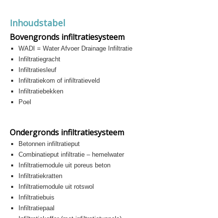
Inhoudstabel
Bovengronds infiltratiesysteem
WADI = Water Afvoer Drainage Infiltratie
Infiltratiegracht
Infiltratiesleuf
Infiltratiekom of infiltratieveld
Infiltratiebekken
Poel
Ondergronds infiltratiesysteem
Betonnen infiltratieput
Combinatieput infiltratie – hemelwater
Infiltratiemodule uit poreus beton
Infiltratiekratten
Infiltratiemodule uit rotswol
Infiltratiebuis
Infiltratiepaal