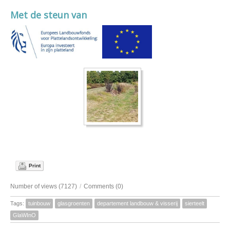
Met de steun van
Print
Number of views (7127)
/
Comments (0)
Tags:
tuinbouw
glasgroenten
departement landbouw & visserij
sierteelt
GlaWInO