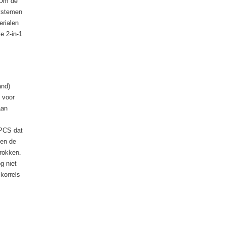
 Om de
systemen
erialen
e 2-in-1
and)
k voor
aan
 PCS dat
den de
trokken.
g niet
korrels