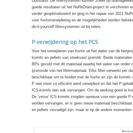
Duitsland. De filtersystemen kunnen zowel op drainagewa
goede resultaten uit het NuReDrain-project te verzilveren e
verder geoptimaliseerd en ging in het najaar van 2021 NuReD
voor fosforverwijdering en de mogelijkheden worden bekek
do-it-yourself filtersystemen uit bij telers.
P-verwijdering op het PCS
Voor het verwijderen van fosfor uit het water van de berging
korrels en pellets van steekvast ijzerslib. Beide materiale
80% gevuld met dit materiaal waarbij het water van onder n
ijzeroxide van het filtermateriaal. Elke filter verwerkt per 
beschikbaar om te binden met de fosfor en zijn de korrel
P niet meer zo efficiënt werd verwijderd en dat het P-geh
ICS-korrels dan ook vervangen. Om de werking goed te kunn
De ‘verse’ ICS-korrels zorgden opnieuw voor een goede P-v
worden vervangen, er is geen nieuw materiaal beschikbaar. 
en pellets verzadigd zijn, maar er op de andere momenten e