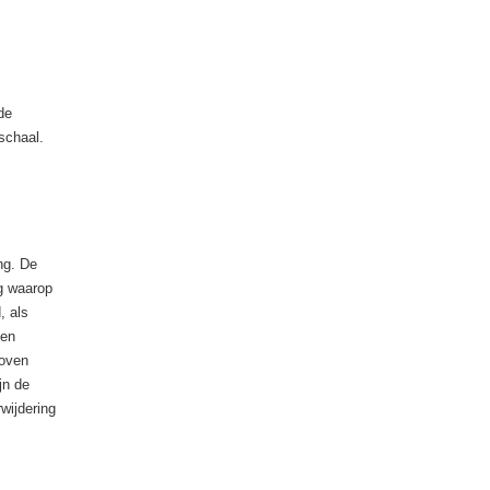
de
schaal.
ng. De
ig waarop
, als
men
boven
jn de
wijdering