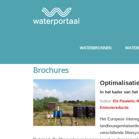
WATERBRONNEN
WATERK
Brochures
Optimalisatie
In het kader van he
Auteur:
Els Pauwels; M
Emissiereductie
Het Europese Interreg
landbouwgerelateerde
verschillende filters