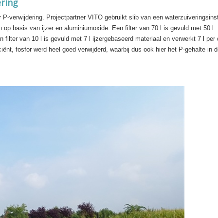
ering
-verwijdering. Projectpartner VITO gebruikt slib van een waterzuiveringsinst
op basis van ijzer en aluminiumoxide. Een filter van 70 l is gevuld met 50 l
filter van 10 l is gevuld met 7 l ijzergebaseerd materiaal en verwerkt 7 l per
ciënt, fosfor werd heel goed verwijderd, waarbij dus ook hier het P-gehalte in 