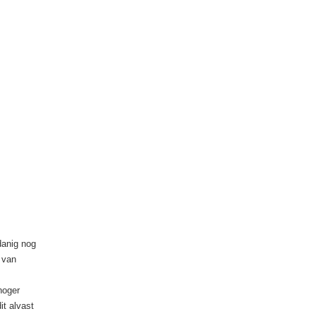
danig nog
 van
hoger
it alvast