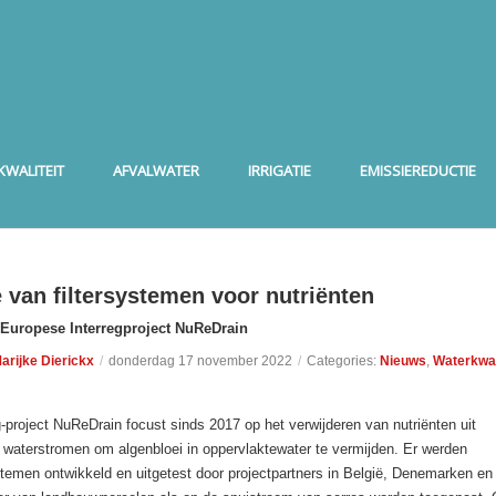
WALITEIT
AFVALWATER
IRRIGATIE
EMISSIEREDUCTIE
 van filtersystemen voor nutriënten
t Europese Interregproject NuReDrain
arijke Dierickx
/
donderdag 17 november 2022
/
Categories:
Nieuws
,
Waterkwal
-project NuReDrain focust sinds 2017 op het verwijderen van nutriënten uit
 waterstromen om algenbloei in oppervlaktewater te vermijden. Er werden
ystemen ontwikkeld en uitgetest door projectpartners in België, Denemarken en