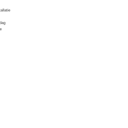
allatie
 dag
de