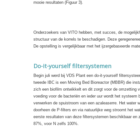
mooie resultaten (Figuur 3).
Onderzoekers van VITO hebben, met succes, de mogelijkh
structuur van de korrels te beschadigen. Deze geregenere
De opstelling is vergelijkbaar met het ijzergebaseerde mat
Do-it-yourself filtersystemen
Begin juli werd bij VDS Plant een do-it-yourself filtersyst
tweede IBC is een Moving Bed Bioreactor (MBBR) die instaa
zich een biofilm ontwikkelt en dit zorgt voor de omzetting
voeding voor de bacteriën en ieder uur wordt het systeem
verwerken de spuistroom van een azaleaserre. Het water w
doorheen de P-filters en via natuurlijke weg stroomt het w
eerste resultaten van deze filtersystemen beschikbaar en 
87%, voor N zelfs 100%.