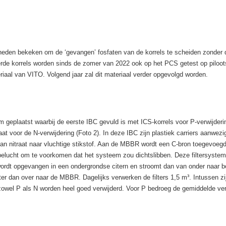
eden bekeken om de ‘gevangen’ fosfaten van de korrels te scheiden zonder 
erde korrels worden sinds de zomer van 2022 ook op het PCS getest op piloot
eriaal van VITO. Volgend jaar zal dit materiaal verder opgevolgd worden.
eem geplaatst waarbij de eerste IBC gevuld is met ICS-korrels voor P-verwijderi
t voor de N-verwijdering (
Foto 2
). In deze IBC zijn plastiek carriers aanwez
 van nitraat naar vluchtige stikstof. Aan de MBBR wordt een C-bron toegevoegd
 belucht om te voorkomen dat het systeem zou dichtslibben. Deze filtersyste
ordt opgevangen in een ondergrondse citern en stroomt dan van onder naar 
ater dan over naar de MBBR. Dagelijks verwerken de filters 1,5 m³. Intussen zi
zowel P als N worden heel goed verwijderd. Voor P bedroeg de gemiddelde ver