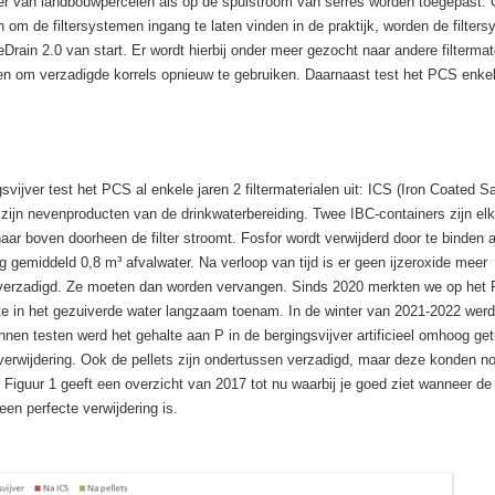
ter van landbouwpercelen als op de spuistroom van serres worden toegepast.
n om de filtersystemen ingang te laten vinden in de praktijk, worden de filter
rain 2.0 van start. Er wordt hierbij onder meer gezocht naar andere filtermat
en om verzadigde korrels opnieuw te gebruiken. Daarnaast test het PCS enkel
svijver test het PCS al enkele jaren 2 filtermaterialen uit: ICS (Iron Coated S
n zijn nevenproducten van de drinkwaterbereiding. Twee IBC-containers zijn el
aar boven doorheen de filter stroomt. Fosfor wordt verwijderd door te binden 
dag gemiddeld 0,8 m³ afvalwater. Na verloop van tijd is er geen ijzeroxide meer
s verzadigd. Ze moeten dan worden vervangen. Sinds 2020 merkten we op het
alte in het gezuiverde water langzaam toenam. In de winter van 2021-2022 wer
en testen werd het gehalte aan P in de bergingsvijver artificieel omhoog ge
erwijdering. Ook de pellets zijn ondertussen verzadigd, maar deze konden no
Figuur 1 geeft een overzicht van 2017 tot nu waarbij je goed ziet wanneer de 
en perfecte verwijdering is.