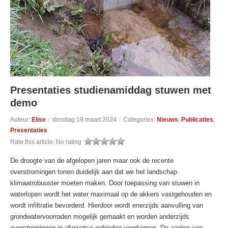
Presentaties studienamiddag stuwen met
demo
Auteur:
Elise
/
dinsdag 19 maart 2024
/
Categories:
Nieuws
,
Publicaties
,
Presentaties
Rate this article:
No rating
De droogte van de afgelopen jaren maar ook de recente
overstromingen tonen duidelijk aan dat we het landschap
klimaatrobuuster moeten maken. Door toepassing van stuwen in
waterlopen wordt het water maximaal op de akkers vastgehouden en
wordt infiltratie bevorderd. Hierdoor wordt enerzijds aanvulling van
grondwatervoorraden mogelijk gemaakt en worden anderzijds
overstromingen in afwaartse gebieden voorkomen. De aanleg van