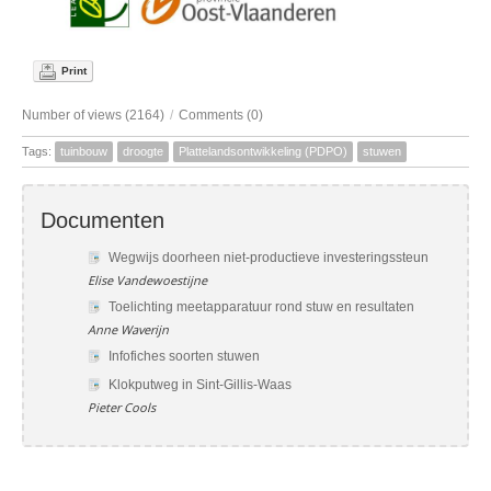
Print
Number of views (2164)
/
Comments (0)
Tags:
tuinbouw
droogte
Plattelandsontwikkeling (PDPO)
stuwen
Documenten
Wegwijs doorheen niet-productieve investeringssteun
Elise Vandewoestijne
Toelichting meetapparatuur rond stuw en resultaten
Anne Waverijn
Infofiches soorten stuwen
Klokputweg in Sint-Gillis-Waas
Pieter Cools