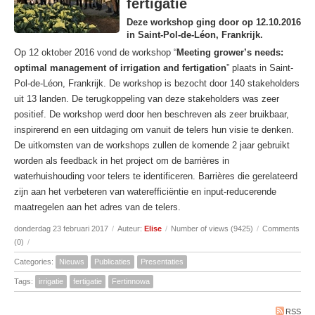
fertigatie
Deze workshop ging door op 12.10.2016
in Saint-Pol-de-Léon, Frankrijk.
Op 12 oktober 2016 vond de workshop “
Meeting grower’s needs:
optimal management of irrigation and fertigation
” plaats in Saint-
Pol-de-Léon, Frankrijk. De workshop is bezocht door 140 stakeholders
uit 13 landen. De terugkoppeling van deze stakeholders was zeer
positief. De workshop werd door hen beschreven als zeer bruikbaar,
inspirerend en een uitdaging om vanuit de telers hun visie te denken.
De uitkomsten van de workshops zullen de komende 2 jaar gebruikt
worden als feedback in het project om de barrières in
waterhuishouding voor telers te identificeren. Barrières die gerelateerd
zijn aan het verbeteren van waterefficiëntie en input-reducerende
maatregelen aan het adres van de telers.
donderdag 23 februari 2017
/
Auteur:
Elise
/
Number of views (9425)
/
Comments
(0)
/
Categories:
Nieuws
Publicaties
Presentaties
Tags:
irrigatie
fertigatie
Fertinnowa
RSS