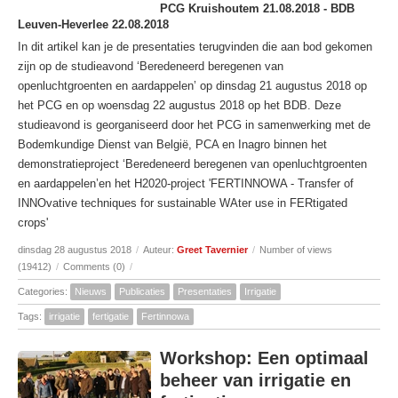
PCG Kruishoutem 21.08.2018 - BDB
Leuven-Heverlee 22.08.2018
In dit artikel kan je de presentaties terugvinden die aan bod gekomen
zijn op de studieavond ‘Beredeneerd beregenen van
openluchtgroenten en aardappelen’ op dinsdag 21 augustus 2018 op
het PCG en op woensdag 22 augustus 2018 op het BDB. Deze
studieavond is georganiseerd door het PCG in samenwerking met de
Bodemkundige Dienst van België, PCA en Inagro binnen het
demonstratieproject ‘Beredeneerd beregenen van openluchtgroenten
en aardappelen’en het H2020-project 'FERTINNOWA - Transfer of
INNOvative techniques for sustainable WAter use in FERtigated
crops'
dinsdag 28 augustus 2018
/
Auteur:
Greet Tavernier
/
Number of views
(19412)
/
Comments (0)
/
Categories:
Nieuws
Publicaties
Presentaties
Irrigatie
Tags:
irrigatie
fertigatie
Fertinnowa
Workshop: Een optimaal
beheer van irrigatie en