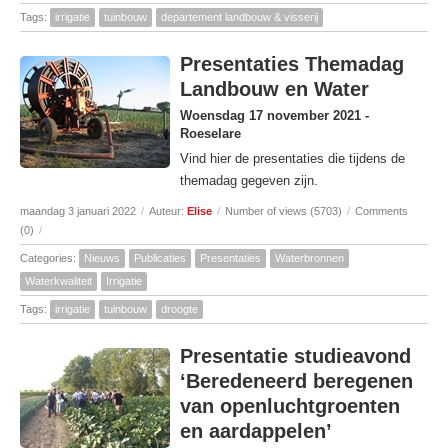
Tags:
irrigatie
tuinbouw
departement landbouw & visserij
Presentaties Themadag
Landbouw en Water
Woensdag 17 november 2021 -
Roeselare
Vind hier de presentaties die tijdens de
themadag gegeven zijn.
maandag 3 januari 2022
/
Auteur:
Elise
/
Number of views (5703)
/
Comments
(0)
/
Categories:
Nieuws
Publicaties
Presentaties
Waterbronnen
Waterkwaliteit
Irrigatie
Tags:
irrigatie
tuinbouw
droogte
Presentatie studieavond
‘Beredeneerd beregenen
van openluchtgroenten
en aardappelen’