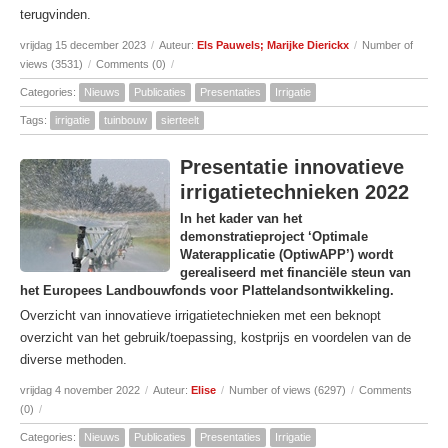
terugvinden.
vrijdag 15 december 2023
/
Auteur:
Els Pauwels; Marijke Dierickx
/
Number of
views (3531)
/
Comments (0)
/
Categories:
Nieuws
Publicaties
Presentaties
Irrigatie
Tags:
irrigatie
tuinbouw
sierteelt
Presentatie innovatieve
irrigatietechnieken 2022
In het kader van het
demonstratieproject ‘Optimale
Waterapplicatie (OptiwAPP’) wordt
gerealiseerd met financiële steun van
het Europees Landbouwfonds voor Plattelandsontwikkeling.
Overzicht van innovatieve irrigatietechnieken met een beknopt
overzicht van het gebruik/toepassing, kostprijs en voordelen van de
diverse methoden.
vrijdag 4 november 2022
/
Auteur:
Elise
/
Number of views (6297)
/
Comments
(0)
/
Categories:
Nieuws
Publicaties
Presentaties
Irrigatie