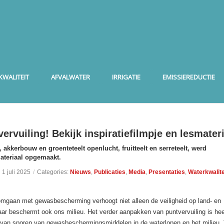
WALITEIT
AFVALWATER
IRRIGATIE
EMISSIEREDUCTIE
ervuiling! Bekijk inspiratiefilmpje en lesmater
, akkerbouw en groenteteelt openlucht, fruitteelt en serreteelt, werd
materiaal opgemaakt.
 1 juli 2025
/
Categories:
Nieuws
,
Publicaties
,
Media
,
Presentaties
,
Waterkwalite
omgaan met gewasbescherming verhoogt niet alleen de veiligheid op land- en
ar beschermt ook ons milieu. Het verder aanpakken van puntvervuiling is hee
en van sporen van gewasbeschermingsmiddelen in de waterlopen en het milieu.