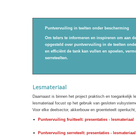
Puntvervuiling in teelten onder bescherming
Om telers te informeren en inspireren om aan de sla
opgesteld over puntvervuiling in de teelten onder be
en efficiënt de tank kan vullen en spoelen, vermors
serreteelten.
Lesmateriaal
Daarnaast is binnen het project praktisch en toegankelijk 
lesmateriaal focust op het gebruik van gesloten vulsysteme
Voor elke deelsector, akkerbouw en groenteteelt openlucht, 
Puntvervuiling fruitteelt: presentaties - lesmateriaal
Puntvervuiling serreteelt: presentaties - lesmateriaal