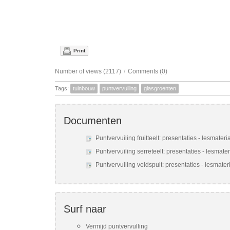
Print
Number of views (2117)
/
Comments (0)
Tags:
tuinbouw
puntvervuiling
glasgroenten
Documenten
Puntvervuiling fruitteelt: presentaties - lesmateri
Puntvervuiling serreteelt: presentaties - lesmater
Puntvervuiling veldspuit: presentaties - lesmater
Surf naar
Vermijd puntvervulling