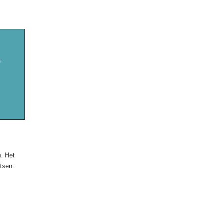
e
n. Het
tsen.