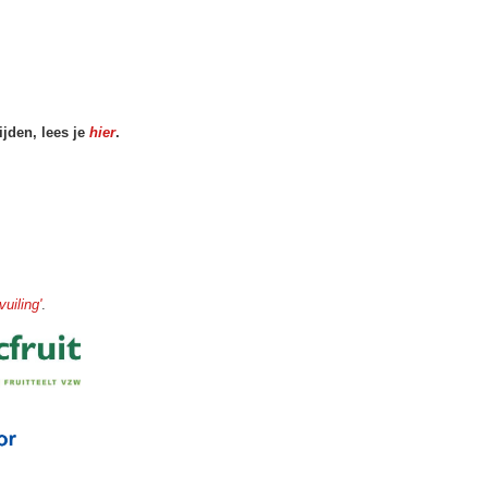
jden, lees je
hier
.
uiling'
.