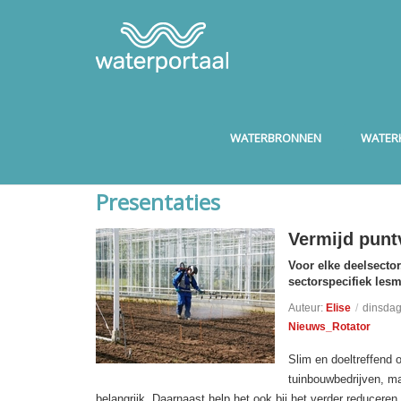
WATERBRONNEN
WATERK
Presentaties
Vermijd puntv
Voor elke deelsector
sectorspecifiek les
Auteur:
Elise
/
dinsdag
Nieuws_Rotator
Slim en doeltreffend 
tuinbouwbedrijven, ma
belangrijk. Daarnaast help het ook bij het verder reducer