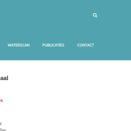
WATERSCAN
PUBLICATIES
CONTACT
iaal
it
,
l
 Ten