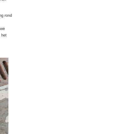
ng rond
 we
 het