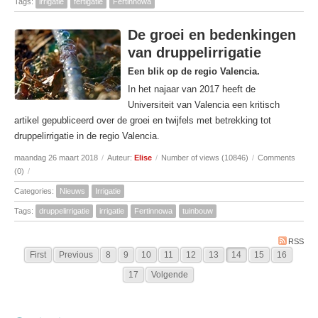
Tags:
irrigatie
fertigatie
Fertinnowa
De groei en bedenkingen
van druppelirrigatie
Een blik op de regio Valencia.
In het najaar van 2017 heeft de
Universiteit van Valencia een kritisch
artikel gepubliceerd over de groei en twijfels met betrekking tot
druppelirrigatie in de regio Valencia.
maandag 26 maart 2018
/
Auteur:
Elise
/
Number of views (10846)
/
Comments
(0)
/
Categories:
Nieuws
Irrigatie
Tags:
druppelirrigatie
irrigatie
Fertinnowa
tuinbouw
RSS
First
Previous
8
9
10
11
12
13
14
15
16
17
Volgende