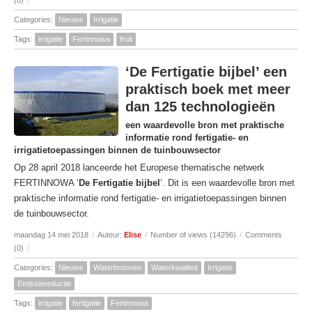
(0)
/
Categories:
Nieuws
Irrigatie
Tags:
irrigatie
Fertinnowa
fruit
‘De Fertigatie bijbel’ een
praktisch boek met meer
dan 125 technologieën
een waardevolle bron met praktische
informatie rond fertigatie- en
irrigatietoepassingen binnen de tuinbouwsector
Op 28 april 2018 lanceerde het Europese thematische netwerk
FERTINNOWA ‘
De Fertigatie bijbel
’. Dit is een waardevolle bron met
praktische informatie rond fertigatie- en irrigatietoepassingen binnen
de tuinbouwsector.
maandag 14 mei 2018
/
Auteur:
Elise
/
Number of views (14296)
/
Comments
(0)
/
Categories:
Nieuws
Waterbronnen
Waterkwaliteit
Irrigatie
Emissiereductie
Tags:
irrigatie
fertigatie
Fertinnowa