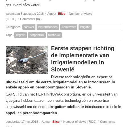
gezuiverd afvalwater.
woensdag 8 augustus 2018
/
Auteur:
Elise
/
Number of views
(10106)
/
Comments (0)
/
Categories:
Nieuws
Waterbronnen
Afvalwater
Irrigatie
Tags:
irrigatie
hergebruik
tuinbouw
Eerste stappen richting
de implementatie van
irrigatiemodellen in
Slovenië
Diverse technologieën en expertise
uitgewisseld om de eerste irrigatiemodellen te introduceren in
enkele appel- en perenboomgaarden in Slovenië.
CAFS, lid van het FERTINNOWA-consortium, en de universiteit van
Ljubljana hebben daarom een reeks technologieën en expertise
uitgewisseld om de eerste
irrigatiemodellen
te introduceren in enkele
appel
- en
perenboomgaarden
.
donderdag 17 mei 2018
/
Auteur:
Elise
/
Number of views (7820)
/
Comments