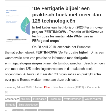
‘De Fertigatie bijbel’ een
praktisch boek met meer dan
125 technologieën
In het kader van het Horizon 2020 Fertinnowa-
project 'FERTINNOWA - Transfer of INNOvative
techniques for sustainable WAter use in
FERtigated crops'
Op 28 april 2018 lanceerde het Europese
thematische netwerk
FERTINNOWA
‘De
Fertigatie bijbel
’. Dit is een
waardevolle bron van praktische informatie rond
fertigatie
-
en
irrigatietoepassingen
binnen de
tuinbouwsector
. Beschrijvingen
van meer dan 125 technologieën werden in dit praktisch boek
opgenomen. Auteurs uit meer dan 23 organisaties en praktijkcentra
over gans Europa werkten mee aan deze publicatie.
maandag 14 mei 2018
/
Auteur:
Elise
/
Number of views (17419)
/
Comments
(0)
/
Categories:
Nieuws
Publicaties
Brochure
Waterbronnen
Waterkwaliteit
Irrigatie
Emissiereductie