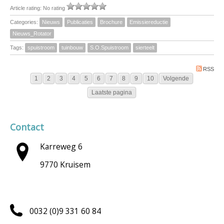
Article rating: No rating
Categories:
Nieuws
Publicaties
Brochure
Emissiereductie
Nieuws_Rotator
Tags:
spuistroom
tuinbouw
S.O.Spuistroom
sierteelt
RSS
1
2
3
4
5
6
7
8
9
10
Volgende
Laatste pagina
Contact
Karreweg 6
9770 Kruisem
0032 (0)9 331 60 84