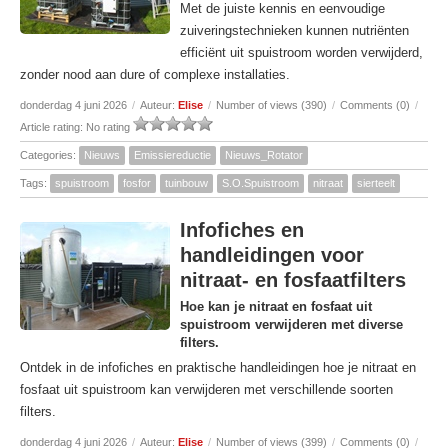
Met de juiste kennis en eenvoudige
zuiveringstechnieken kunnen nutriënten
efficiënt uit spuistroom worden verwijderd,
zonder nood aan dure of complexe installaties.
donderdag 4 juni 2026
/
Auteur:
Elise
/
Number of views (390)
/
Comments (0)
/
Article rating: No rating
Categories:
Nieuws
Emissiereductie
Nieuws_Rotator
Tags:
spuistroom
fosfor
tuinbouw
S.O.Spuistroom
nitraat
sierteelt
Infofiches en
handleidingen voor
nitraat- en fosfaatfilters
Hoe kan je nitraat en fosfaat uit
spuistroom verwijderen met diverse
filters.
Ontdek in de infofiches en praktische handleidingen hoe je nitraat en
fosfaat uit spuistroom kan verwijderen met verschillende soorten
filters.
donderdag 4 juni 2026
/
Auteur:
Elise
/
Number of views (399)
/
Comments (0)
/