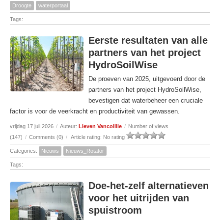
Droogte
waterportaal
Tags:
Eerste resultaten van alle
partners van het project
HydroSoilWise
De proeven van 2025, uitgevoerd door de
partners van het project HydroSoilWise,
bevestigen dat waterbeheer een cruciale
factor is voor de veerkracht en productiviteit van gewassen.
vrijdag 17 juli 2026
/
Auteur:
Lieven Vancoillie
/
Number of views
(147)
/
Comments (0)
/
Article rating: No rating
Categories:
Nieuws
Nieuws_Rotator
Tags:
Doe-het-zelf alternatieven
voor het uitrijden van
spuistroom