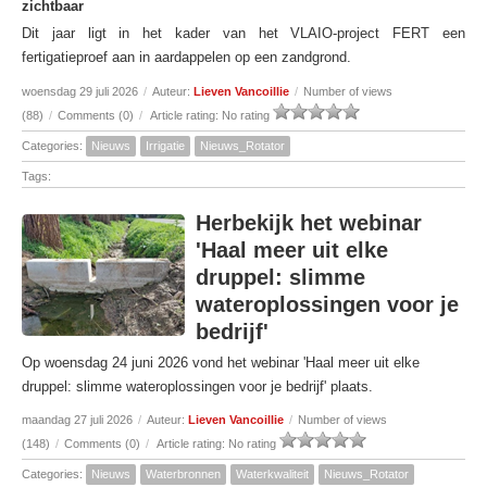
zichtbaar
Dit jaar ligt in het kader van het VLAIO-project FERT een
fertigatieproef aan in aardappelen op een zandgrond.
woensdag 29 juli 2026
/
Auteur:
Lieven Vancoillie
/
Number of views
(88)
/
Comments (0)
/
Article rating: No rating
Categories:
Nieuws
Irrigatie
Nieuws_Rotator
Tags:
Herbekijk het webinar
'Haal meer uit elke
druppel: slimme
wateroplossingen voor je
bedrijf'
Op woensdag 24 juni 2026 vond het webinar 'Haal meer uit elke
druppel: slimme wateroplossingen voor je bedrijf' plaats.
maandag 27 juli 2026
/
Auteur:
Lieven Vancoillie
/
Number of views
(148)
/
Comments (0)
/
Article rating: No rating
Categories:
Nieuws
Waterbronnen
Waterkwaliteit
Nieuws_Rotator