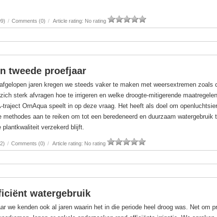
09)
/
Comments (0)
/
Article rating: No rating
n tweede proefjaar
 afgelopen jaren kregen we steeds vaker te maken met weersextremen zoals 
 zich sterk afvragen hoe te irrigeren en welke droogte-mitigerende maatregele
traject OrnAqua speelt in op deze vraag. Het heeft als doel om openluchtsier
re methodes aan te reiken om tot een beredeneerd en duurzaam watergebruik 
lantkwaliteit verzekerd blijft.
2)
/
Comments (0)
/
Article rating: No rating
iciënt watergebruik
aar we kenden ook al jaren waarin het in die periode heel droog was. Net om 