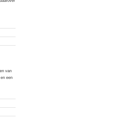
 daarover
ren van
n en een