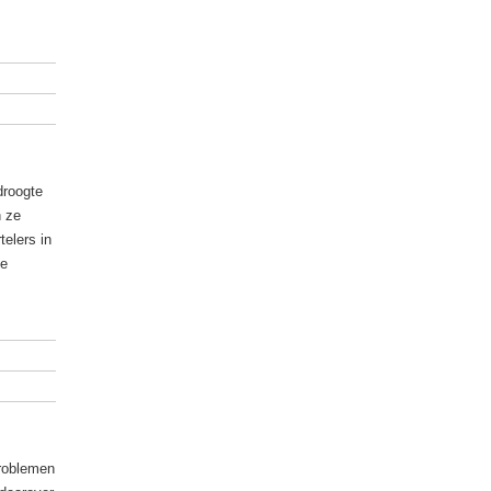
droogte
n ze
telers in
te
problemen