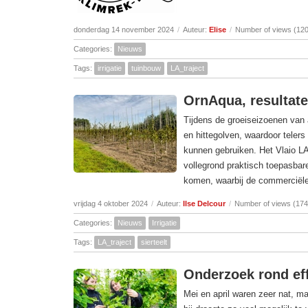
donderdag 14 november 2024
/
Auteur:
Elise
/
Number of views (12
Categories:
Nieuws
Tags:
irrigatie
tuinbouw
LA_traject
OrnAqua, resultate
Tijdens de groeiseizoenen van
en hittegolven, waardoor telers
kunnen gebruiken. Het Vlaio LA-
vollegrond praktisch toepasba
komen, waarbij de commerciële p
vrijdag 4 oktober 2024
/
Auteur:
Ilse Delcour
/
Number of views (174
Categories:
Nieuws
Irrigatie
Tags:
LA_traject
sierteelt
Onderzoek rond eff
Mei en april waren zeer nat, m