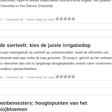
 voorkomen, lopen er enkele onderzoeken rond efficiënte irrigatie. We spraken
Viaverda) en Ilse Delcour (Viaverda).
7)
/
Comments (0)
/
Article rating: No rating
e sierteelt: kies de juiste irrigatiedop
rzaam watergebruik bij sierteelt op containervelden’ wordt de efficiëntie van
edurende twee jaar onder de loep genomen. Dit project, gericht op het verbete
, is relevanter dan ooit nu langdurige droogteperiodes steeds vaker voorkome
ondloze openluchtteelten.
4)
/
Comments (0)
/
Article rating: No rating
groenbemesters: hoogtepunten van het
bio)bloemen