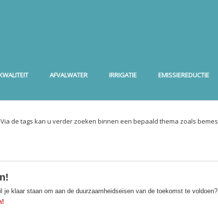
WALITEIT
AFVALWATER
IRRIGATIE
EMISSIEREDUCTIE
. Via de tags kan u verder zoeken binnen een bepaald thema zoals bemest
n!
Wil je klaar staan om aan de duurzaamheidseisen van de toekomst te voldoen
n!