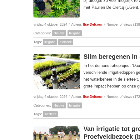
bij droogte zo veel mogelijk te
met Paulien De Clercq (UGent, 
vrijdag 4 oktober 2024
/
Auteur:
Ilse Delcour
/
Number of views (138
Categories:
Nieuws
Irrigatie
Tags:
irrigatie
sierteelt
Slim beregenen in d
In het demonstratieproject ‘Duu
verschillende irrigatiedoppen g
het waterbeheer in de sierteelt
grote impact hebben op onze gr
vrijdag 4 oktober 2024
/
Auteur:
Ilse Delcour
/
Number of views (172
Categories:
Nieuws
Irrigatie
Tags:
sierteelt
Van irrigatie tot 
Proefveldbezoek (