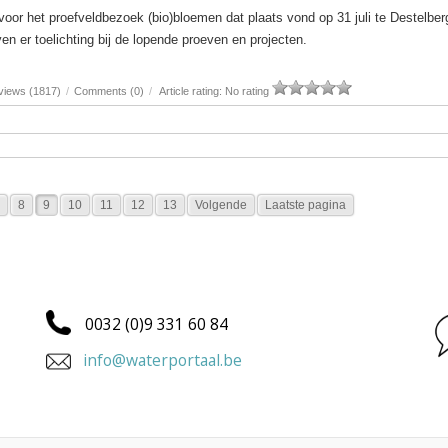
voor het proefveldbezoek (bio)bloemen dat plaats vond op 31 juli te Destelbe
n er toelichting bij de lopende proeven en projecten.
views (1817)
/
Comments (0)
/
Article rating: No rating
8
9
10
11
12
13
Volgende
Laatste pagina
0032 (0)9 331 60 84
info@waterportaal.be