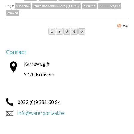
Tags:
tuinbouw
Plattelandsontwikkeling (PDPO)
sierteelt
PDPO-project
stuwen
RSS
1
2
3
4
5
Contact
Karreweg 6
9770 Kruisem
0032 (0)9 331 60 84
info@waterportaal.be