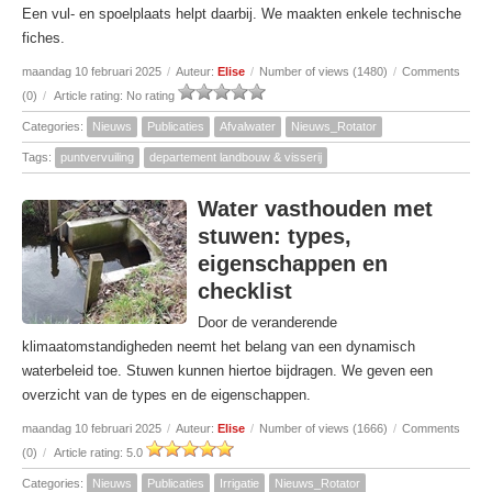
Een vul- en spoelplaats helpt daarbij. We maakten enkele technische
fiches.
maandag 10 februari 2025
/
Auteur:
Elise
/
Number of views (1480)
/
Comments
(0)
/
Article rating: No rating
Categories:
Nieuws
Publicaties
Afvalwater
Nieuws_Rotator
Tags:
puntvervuiling
departement landbouw & visserij
Water vasthouden met
stuwen: types,
eigenschappen en
checklist
Door de veranderende
klimaatomstandigheden neemt het belang van een dynamisch
waterbeleid toe. Stuwen kunnen hiertoe bijdragen. We geven een
overzicht van de types en de eigenschappen.
maandag 10 februari 2025
/
Auteur:
Elise
/
Number of views (1666)
/
Comments
(0)
/
Article rating: 5.0
Categories:
Nieuws
Publicaties
Irrigatie
Nieuws_Rotator