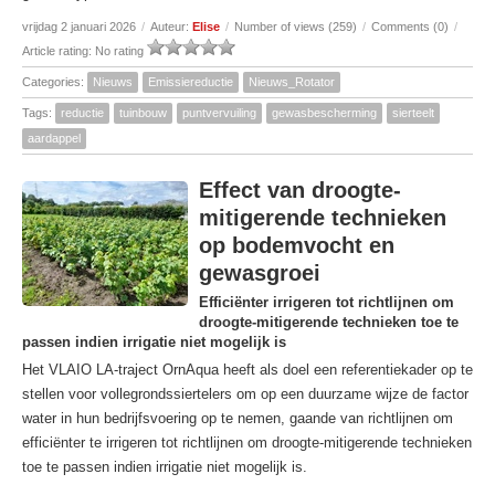
vrijdag 2 januari 2026
/
Auteur:
Elise
/
Number of views (259)
/
Comments (0)
/
Article rating: No rating
Categories:
Nieuws
Emissiereductie
Nieuws_Rotator
Tags:
reductie
tuinbouw
puntvervuiling
gewasbescherming
sierteelt
aardappel
Effect van droogte-
mitigerende technieken
op bodemvocht en
gewasgroei
Efficiënter irrigeren tot richtlijnen om
droogte-mitigerende technieken toe te
passen indien irrigatie niet mogelijk is
Het VLAIO LA-traject OrnAqua heeft als doel een referentiekader op te
stellen voor vollegrondssiertelers om op een duurzame wijze de factor
water in hun bedrijfsvoering op te nemen, gaande van richtlijnen om
efficiënter te irrigeren tot richtlijnen om droogte-mitigerende technieken
toe te passen indien irrigatie niet mogelijk is.