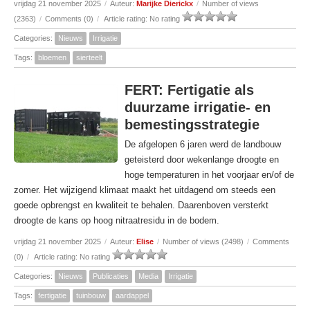
vrijdag 21 november 2025
/
Auteur:
Marijke Dierickx
/
Number of views
(2363)
/
Comments (0)
/
Article rating: No rating
Categories:
Nieuws
Irrigatie
Tags:
bloemen
sierteelt
FERT: Fertigatie als
duurzame irrigatie- en
bemestingsstrategie
De afgelopen 6 jaren werd de landbouw
geteisterd door wekenlange droogte en
hoge temperaturen in het voorjaar en/of de
zomer. Het wijzigend klimaat maakt het uitdagend om steeds een
goede opbrengst en kwaliteit te behalen. Daarenboven versterkt
droogte de kans op hoog nitraatresidu in de bodem.
vrijdag 21 november 2025
/
Auteur:
Elise
/
Number of views (2498)
/
Comments
(0)
/
Article rating: No rating
Categories:
Nieuws
Publicaties
Media
Irrigatie
Tags:
fertigatie
tuinbouw
aardappel