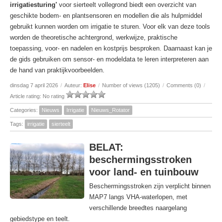
irrigatiesturing'
voor sierteelt vollegrond biedt een overzicht van
geschikte bodem- en plantsensoren en modellen die als hulpmiddel
gebruikt kunnen worden om irrigatie te sturen. Voor elk van deze tools
worden de theoretische achtergrond, werkwijze, praktische
toepassing, voor- en nadelen en kostprijs besproken. Daarnaast kan je
de gids gebruiken om sensor- en modeldata te leren interpreteren aan
de hand van praktijkvoorbeelden.
dinsdag 7 april 2026
/
Auteur:
Elise
/
Number of views (1205)
/
Comments (0)
/
Article rating: No rating
Categories:
Nieuws
Irrigatie
Nieuws_Rotator
Tags:
irrigatie
sierteelt
BELAT:
beschermingsstroken
voor land- en tuinbouw
Beschermingsstroken zijn verplicht binnen
MAP7 langs VHA‑waterlopen, met
verschillende breedtes naargelang
gebiedstype en teelt.