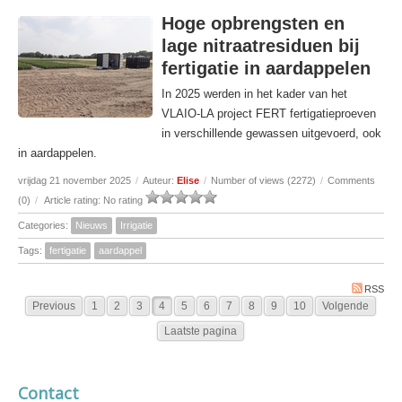
Hoge opbrengsten en
lage nitraatresiduen bij
fertigatie in aardappelen
In 2025 werden in het kader van het
VLAIO-LA project FERT fertigatieproeven
in verschillende gewassen uitgevoerd, ook
in aardappelen.
vrijdag 21 november 2025
/
Auteur:
Elise
/
Number of views (2272)
/
Comments
(0)
/
Article rating: No rating
Categories:
Nieuws
Irrigatie
Tags:
fertigatie
aardappel
RSS
Previous
1
2
3
4
5
6
7
8
9
10
Volgende
Laatste pagina
Contact