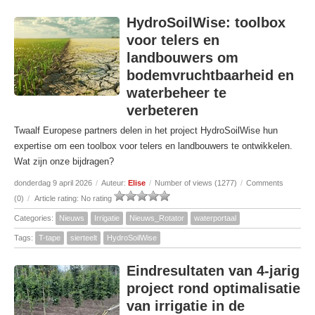
HydroSoilWise: toolbox
voor telers en
landbouwers om
bodemvruchtbaarheid en
waterbeheer te
verbeteren
Twaalf Europese partners delen in het project HydroSoilWise hun
expertise om een toolbox voor telers en landbouwers te ontwikkelen.
Wat zijn onze bijdragen?
donderdag 9 april 2026
/
Auteur:
Elise
/
Number of views (1277)
/
Comments
(0)
/
Article rating: No rating
Categories:
Nieuws
Irrigatie
Nieuws_Rotator
waterportaal
Tags:
T-tape
sierteelt
HydroSoilWise
Eindresultaten van 4-jarig
project rond optimalisatie
van irrigatie in de