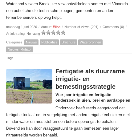
Waterland vzw en Breekijzer vzw ontwikkelden samen met Viaverda
een actiefiche die technische ploegen, gemeenten en andere
terreinbeheerders op weg helpt.
maandag 1 juni 2026
/
Auteur:
Elise
/
Number of views (291)
/
Comments (0)
/
Article rating: No rating
Categories:
Nieuws
Publicaties
Brochure
Waterbronnen
Nieuws_Rotator
Tags:
Fertigatie als duurzame
irrigatie- en
bemestingsstrategie
Vier jaar irrigatie en fertigatie
onderzoek in uien, prei en aardappelen
Onderzoek heeft reeds aangetoond dat
fertigatie toelaat om in vergelijking met andere irrigatietechnieken met
minder water en meststoffen een betere opbrengst te behalen.
Bovendien kan door vraaggestuurd te gaan bemesten een lager
nitraatresidu worden behaald.