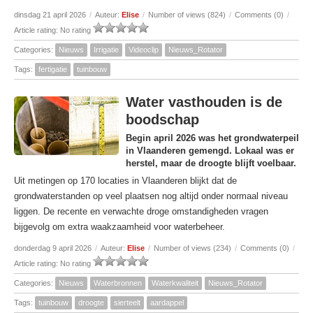
dinsdag 21 april 2026
/
Auteur:
Elise
/
Number of views (824)
/
Comments (0)
/
Article rating: No rating
Categories:
Nieuws
Irrigatie
Videoclip
Nieuws_Rotator
Tags:
fertigatie
tuinbouw
Water vasthouden is de
boodschap
Begin april 2026 was het grondwaterpeil
in Vlaanderen gemengd. Lokaal was er
herstel, maar de droogte blijft voelbaar.
Uit metingen op 170 locaties in Vlaanderen blijkt dat de
grondwaterstanden op veel plaatsen nog altijd onder normaal niveau
liggen. De recente en verwachte droge omstandigheden vragen
bijgevolg om extra waakzaamheid voor waterbeheer.
donderdag 9 april 2026
/
Auteur:
Elise
/
Number of views (234)
/
Comments (0)
/
Article rating: No rating
Categories:
Nieuws
Waterbronnen
Waterkwaliteit
Nieuws_Rotator
Tags:
tuinbouw
droogte
sierteelt
aardappel