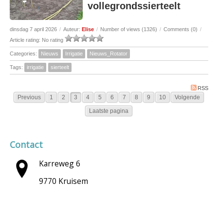
vollegrondssierteelt
dinsdag 7 april 2026
/
Auteur:
Elise
/
Number of views (1326)
/
Comments (0)
/
Article rating: No rating
Categories:
Nieuws
Irrigatie
Nieuws_Rotator
Tags:
irrigatie
sierteelt
RSS
Previous
1
2
3
4
5
6
7
8
9
10
Volgende
Laatste pagina
Contact
Karreweg 6
9770 Kruisem