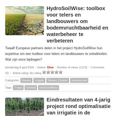
HydroSoilWise: toolbox
voor telers en
landbouwers om
bodemvruchtbaarheid en
waterbeheer te
verbeteren
Twaalf Europese partners delen in het project HydroSoilWise hun
expertise om een toolbox voor telers en landbouwers te ontwikkelen.
Wat zijn onze bijdragen?
donderdag 9 april 2026
/
Auteur:
Elise
/
Number of views (1273)
/
Comments
(0)
/
Article rating: No rating
Categories:
Nieuws
Irrigatie
Nieuws_Rotator
waterportaal
Tags:
T-tape
sierteelt
HydroSoilWise
Eindresultaten van 4-jarig
project rond optimalisatie
van irrigatie in de