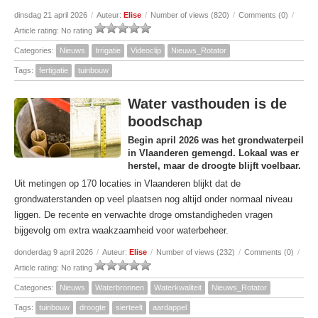
dinsdag 21 april 2026
/
Auteur:
Elise
/
Number of views (820)
/
Comments (0)
/
Article rating: No rating
Categories:
Nieuws
Irrigatie
Videoclip
Nieuws_Rotator
Tags:
fertigatie
tuinbouw
Water vasthouden is de
boodschap
Begin april 2026 was het grondwaterpeil
in Vlaanderen gemengd. Lokaal was er
herstel, maar de droogte blijft voelbaar.
Uit metingen op 170 locaties in Vlaanderen blijkt dat de
grondwaterstanden op veel plaatsen nog altijd onder normaal niveau
liggen. De recente en verwachte droge omstandigheden vragen
bijgevolg om extra waakzaamheid voor waterbeheer.
donderdag 9 april 2026
/
Auteur:
Elise
/
Number of views (232)
/
Comments (0)
/
Article rating: No rating
Categories:
Nieuws
Waterbronnen
Waterkwaliteit
Nieuws_Rotator
Tags:
tuinbouw
droogte
sierteelt
aardappel