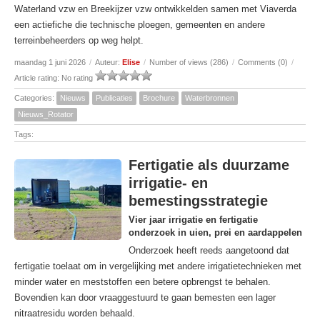
Waterland vzw en Breekijzer vzw ontwikkelden samen met Viaverda
een actiefiche die technische ploegen, gemeenten en andere
terreinbeheerders op weg helpt.
maandag 1 juni 2026
/
Auteur:
Elise
/
Number of views (286)
/
Comments (0)
/
Article rating: No rating
Categories:
Nieuws
Publicaties
Brochure
Waterbronnen
Nieuws_Rotator
Tags:
Fertigatie als duurzame
irrigatie- en
bemestingsstrategie
Vier jaar irrigatie en fertigatie
onderzoek in uien, prei en aardappelen
Onderzoek heeft reeds aangetoond dat
fertigatie toelaat om in vergelijking met andere irrigatietechnieken met
minder water en meststoffen een betere opbrengst te behalen.
Bovendien kan door vraaggestuurd te gaan bemesten een lager
nitraatresidu worden behaald.