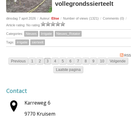
vollegrondssierteelt
dinsdag 7 april 2026
/
Auteur:
Elise
/
Number of views (1321)
/
Comments (0)
/
Article rating: No rating
Categories:
Nieuws
Irrigatie
Nieuws_Rotator
Tags:
irrigatie
sierteelt
RSS
Previous
1
2
3
4
5
6
7
8
9
10
Volgende
Laatste pagina
Contact
Karreweg 6
9770 Kruisem