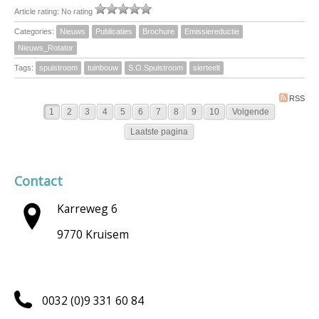
Article rating: No rating
Categories:
Nieuws
Publicaties
Brochure
Emissiereductie
Nieuws_Rotator
Tags:
spuistroom
tuinbouw
S.O.Spuistroom
sierteelt
RSS
1
2
3
4
5
6
7
8
9
10
Volgende
Laatste pagina
Contact
Karreweg 6
9770 Kruisem
0032 (0)9 331 60 84