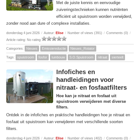
Met de juiste kennis en eenvoudige
zuiveringstechnieken kunnen nutriënten
efficiënt uit spuistroom worden verwijderd,
zonder nood aan dure of complexe installaties.
donderdag 4 juni 2026
/
Auteur:
Elise
/
Number of views (391)
/
Comments (0)
/
Article rating: No rating
Categories:
Nieuws
Emissiereductie
Nieuws_Rotator
Tags:
spuistroom
fosfor
tuinbouw
S.O.Spuistroom
nitraat
sierteelt
Infofiches en
handleidingen voor
nitraat- en fosfaatfilters
Hoe kan je nitraat en fosfaat uit
spuistroom verwijderen met diverse
filters.
Ontdek in de infofiches en praktische handleidingen hoe je nitraat en
fosfaat uit spuistroom kan verwijderen met verschillende soorten
filters.
donderdag 4 juni 2026
/
Auteur:
Elise
/
Number of views (402)
/
Comments (0)
/