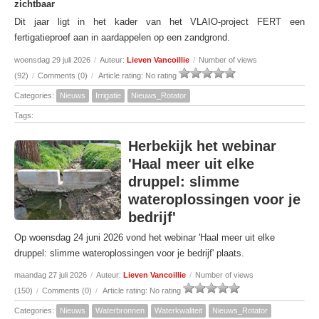
zichtbaar
Dit jaar ligt in het kader van het VLAIO-project FERT een
fertigatieproef aan in aardappelen op een zandgrond.
woensdag 29 juli 2026
/
Auteur:
Lieven Vancoillie
/
Number of views
(92)
/
Comments (0)
/
Article rating: No rating
Categories:
Nieuws
Irrigatie
Nieuws_Rotator
Tags:
Herbekijk het webinar
'Haal meer uit elke
druppel: slimme
wateroplossingen voor je
bedrijf'
Op woensdag 24 juni 2026 vond het webinar 'Haal meer uit elke
druppel: slimme wateroplossingen voor je bedrijf' plaats.
maandag 27 juli 2026
/
Auteur:
Lieven Vancoillie
/
Number of views
(150)
/
Comments (0)
/
Article rating: No rating
Categories:
Nieuws
Waterbronnen
Waterkwaliteit
Nieuws_Rotator