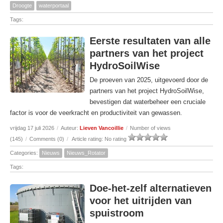
Droogte
waterportaal
Tags:
Eerste resultaten van alle
partners van het project
HydroSoilWise
De proeven van 2025, uitgevoerd door de
partners van het project HydroSoilWise,
bevestigen dat waterbeheer een cruciale
factor is voor de veerkracht en productiviteit van gewassen.
vrijdag 17 juli 2026
/
Auteur:
Lieven Vancoillie
/
Number of views
(145)
/
Comments (0)
/
Article rating: No rating
Categories:
Nieuws
Nieuws_Rotator
Tags:
Doe-het-zelf alternatieven
voor het uitrijden van
spuistroom