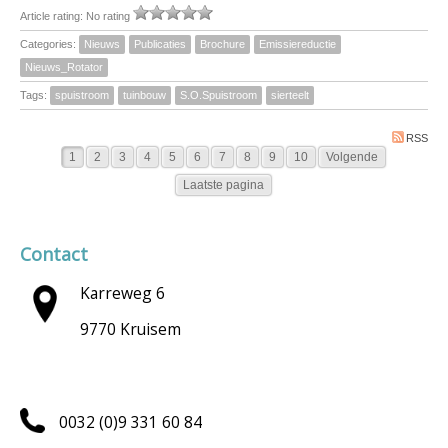
Article rating: No rating
Categories:
Nieuws
Publicaties
Brochure
Emissiereductie
Nieuws_Rotator
Tags:
spuistroom
tuinbouw
S.O.Spuistroom
sierteelt
RSS
1
2
3
4
5
6
7
8
9
10
Volgende
Laatste pagina
Contact
Karreweg 6
9770 Kruisem
0032 (0)9 331 60 84