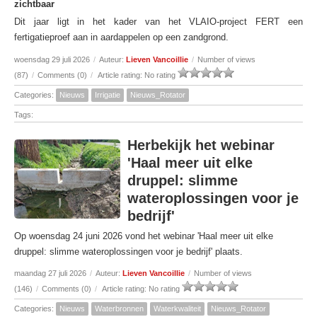
zichtbaar
Dit jaar ligt in het kader van het VLAIO-project FERT een
fertigatieproef aan in aardappelen op een zandgrond.
woensdag 29 juli 2026
/
Auteur:
Lieven Vancoillie
/
Number of views
(87)
/
Comments (0)
/
Article rating: No rating
Categories:
Nieuws
Irrigatie
Nieuws_Rotator
Tags:
Herbekijk het webinar
'Haal meer uit elke
druppel: slimme
wateroplossingen voor je
bedrijf'
Op woensdag 24 juni 2026 vond het webinar 'Haal meer uit elke
druppel: slimme wateroplossingen voor je bedrijf' plaats.
maandag 27 juli 2026
/
Auteur:
Lieven Vancoillie
/
Number of views
(146)
/
Comments (0)
/
Article rating: No rating
Categories:
Nieuws
Waterbronnen
Waterkwaliteit
Nieuws_Rotator