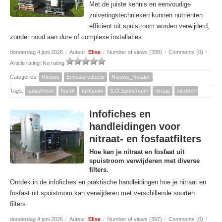
Met de juiste kennis en eenvoudige
zuiveringstechnieken kunnen nutriënten
efficiënt uit spuistroom worden verwijderd,
zonder nood aan dure of complexe installaties.
donderdag 4 juni 2026
/
Auteur:
Elise
/
Number of views (388)
/
Comments (0)
/
Article rating: No rating
Categories:
Nieuws
Emissiereductie
Nieuws_Rotator
Tags:
spuistroom
fosfor
tuinbouw
S.O.Spuistroom
nitraat
sierteelt
Infofiches en
handleidingen voor
nitraat- en fosfaatfilters
Hoe kan je nitraat en fosfaat uit
spuistroom verwijderen met diverse
filters.
Ontdek in de infofiches en praktische handleidingen hoe je nitraat en
fosfaat uit spuistroom kan verwijderen met verschillende soorten
filters.
donderdag 4 juni 2026
/
Auteur:
Elise
/
Number of views (397)
/
Comments (0)
/