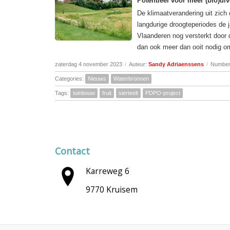
Potentieel voor meer (bio)dive
De klimaatverandering uit zich
langdurige droogteperiodes de 
Vlaanderen nog versterkt door 
dan ook meer dan ooit nodig om 
zaterdag 4 november 2023
/
Auteur:
Sandy Adriaenssens
/
Number 
Categories:
Nieuws
Waterbronnen
Tags:
tuinbouw
fruit
sierteelt
PDPO-project
Contact
Karreweg 6
9770 Kruisem