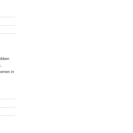
hebben
s,
stemen in