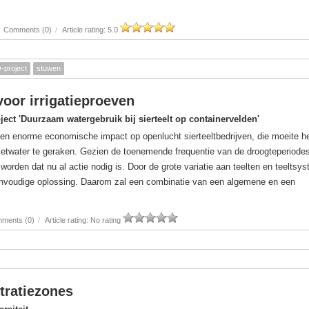
Comments (0)
/
Article rating: 5.0
project
stuwen
 voor irrigatieproeven
ject 'Duurzaam watergebruik bij sierteelt op containervelden'
een enorme economische impact op openlucht sierteeltbedrijven, die moeite 
ietwater te geraken. Gezien de toenemende frequentie van de droogteperiode
rden dat nu al actie nodig is. Door de grote variatie aan teelten en teeltsy
eenvoudige oplossing. Daarom zal een combinatie van een algemene en een
ments (0)
/
Article rating: No rating
tratiezones