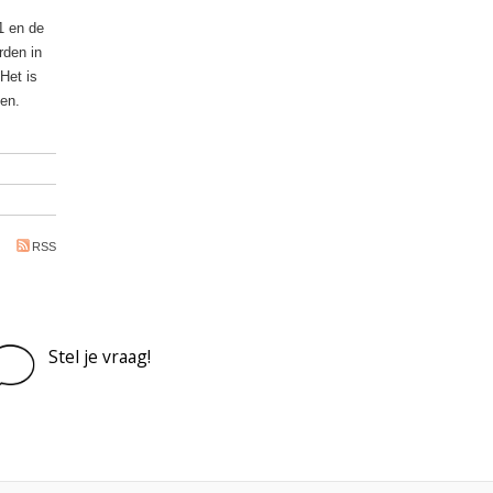
1 en de
rden in
Het is
len.
RSS
Stel je vraag!