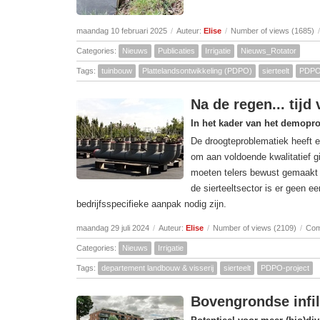
maandag 10 februari 2025
/
Auteur:
Elise
/
Number of views (1685)
/
Categories:
Nieuws
Publicaties
Irrigatie
Nieuws_Rotator
Tags:
tuinbouw
Plattelandsontwikkeling (PDPO)
sierteelt
PDPO-
Na de regen... tijd
In het kader van het demopro
De droogteproblematiek heeft 
om aan voldoende kwalitatief g
moeten telers bewust gemaakt wo
de sierteeltsector is er geen 
bedrijfsspecifieke aanpak nodig zijn.
maandag 29 juli 2024
/
Auteur:
Elise
/
Number of views (2109)
/
Com
Categories:
Nieuws
Irrigatie
Tags:
departement landbouw & visserij
sierteelt
PDPO-project
Bovengrondse infil