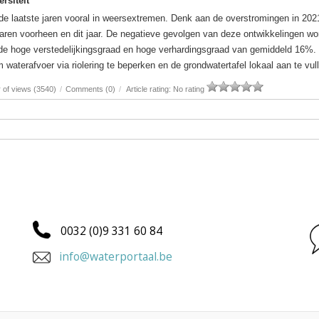
rsiteit
 de laatste jaren vooral in weersextremen. Denk aan de overstromingen in 202
jaren voorheen en dit jaar. De negatieve gevolgen van deze ontwikkelingen wo
de hoge verstedelijkingsgraad en hoge verhardingsgraad van gemiddeld 16%. 
waterafvoer via riolering te beperken en de grondwatertafel lokaal aan te vul
of views (3540)
/
Comments (0)
/
Article rating: No rating
0032 (0)9 331 60 84
info@waterportaal.be