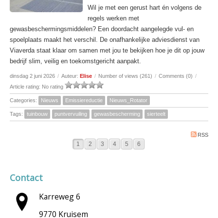
Wil je met een gerust hart én volgens de
regels werken met
gewasbeschermingsmiddelen? Een doordacht aangelegde vul- en
spoelplaats maakt het verschil. De onafhankelijke adviesdienst van
Viaverda staat klaar om samen met jou te bekijken hoe je dit op jouw
bedrijf slim, veilig en toekomstgericht aanpakt.
dinsdag 2 juni 2026
/
Auteur:
Elise
/
Number of views (261)
/
Comments (0)
/
Article rating: No rating
Categories:
Nieuws
Emissiereductie
Nieuws_Rotator
Tags:
tuinbouw
puntvervuiling
gewasbescherming
sierteelt
RSS
1
2
3
4
5
6
Contact
Karreweg 6
9770 Kruisem