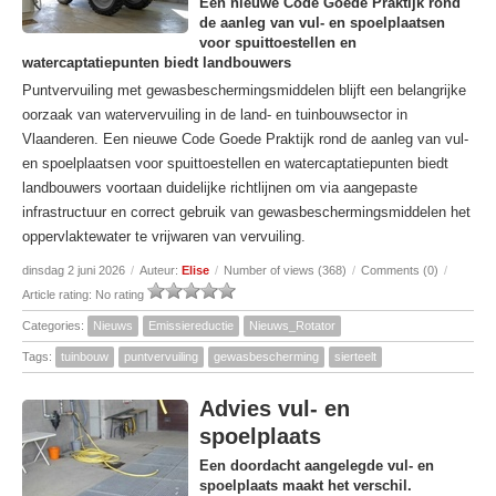
Een nieuwe Code Goede Praktijk rond
de aanleg van vul- en spoelplaatsen
voor spuittoestellen en
watercaptatiepunten biedt landbouwers
Puntvervuiling met gewasbeschermingsmiddelen blijft een belangrijke
oorzaak van watervervuiling in de land- en tuinbouwsector in
Vlaanderen. Een nieuwe Code Goede Praktijk rond de aanleg van vul-
en spoelplaatsen voor spuittoestellen en watercaptatiepunten biedt
landbouwers voortaan duidelijke richtlijnen om via aangepaste
infrastructuur en correct gebruik van gewasbeschermingsmiddelen het
oppervlaktewater te vrijwaren van vervuiling.
dinsdag 2 juni 2026
/
Auteur:
Elise
/
Number of views (368)
/
Comments (0)
/
Article rating: No rating
Categories:
Nieuws
Emissiereductie
Nieuws_Rotator
Tags:
tuinbouw
puntvervuiling
gewasbescherming
sierteelt
Advies vul- en
spoelplaats
Een doordacht aangelegde vul- en
spoelplaats maakt het verschil.