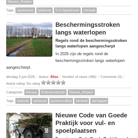
Nieuws_Rotator
Tags:
spuistroom
tuinbouw
S.O.Spuistroom
sierteelt
Beschermingsstroken
langs waterlopen
Regels rond de beschermingsstroken
langs waterlopen aangescherpt
In 2026 zijn de regels rond de
beschermingsstroken langs waterlopen
aangescherpt.
dinsdag 2 juni 2026
/
Auteur:
Elise
/
Number of views (386)
/
Comments (0)
/
Article rating: No rating
Categories:
Nieuws
Emissiereductie
Nieuws_Rotator
Tags:
reductie
tuinbouw
puntvervuiling
sierteelt
aardappel
Nieuwe Code van Goede
Praktijk voor vul- en
spoelplaatsen