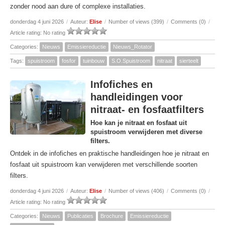
zonder nood aan dure of complexe installaties.
donderdag 4 juni 2026
/
Auteur:
Elise
/
Number of views (399)
/
Comments (0)
/
Article rating: No rating
Categories:
Nieuws
Emissiereductie
Nieuws_Rotator
Tags:
spuistroom
fosfor
tuinbouw
S.O.Spuistroom
nitraat
sierteelt
Infofiches en
handleidingen voor
nitraat- en fosfaatfilters
Hoe kan je nitraat en fosfaat uit
spuistroom verwijderen met diverse
filters.
Ontdek in de infofiches en praktische handleidingen hoe je nitraat en
fosfaat uit spuistroom kan verwijderen met verschillende soorten
filters.
donderdag 4 juni 2026
/
Auteur:
Elise
/
Number of views (406)
/
Comments (0)
/
Article rating: No rating
Categories:
Nieuws
Publicaties
Brochure
Emissiereductie