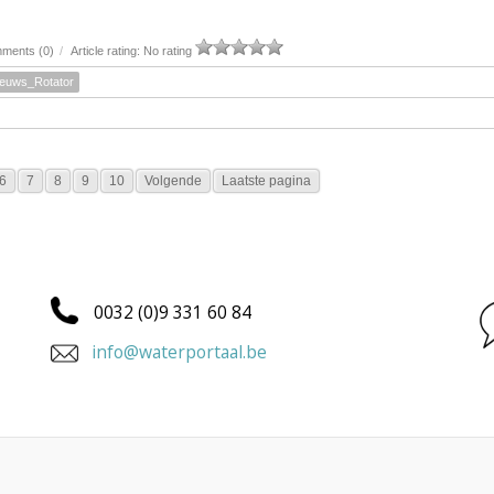
ments (0)
/
Article rating: No rating
ieuws_Rotator
6
7
8
9
10
Volgende
Laatste pagina
0032 (0)9 331 60 84
info@waterportaal.be