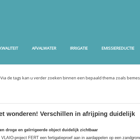
WALITEIT
AFVALWATER
IRRIGATIE
EMISSIEREDUCTIE
. Via de tags kan u verder zoeken binnen een bepaald thema zoals bemest
et wonderen! Verschillen in afrijping duidelijk
sen droge en geïrrigeerde object duidelijk zichtbaar
het VLAIO-project FERT een fertigatieproef aan in aardappelen op een zandgron