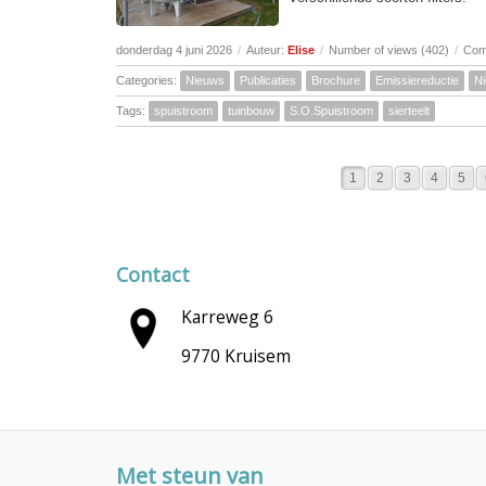
donderdag 4 juni 2026
/
Auteur:
Elise
/
Number of views (402)
/
Com
Categories:
Nieuws
Publicaties
Brochure
Emissiereductie
N
Tags:
spuistroom
tuinbouw
S.O.Spuistroom
sierteelt
1
2
3
4
5
Contact
Karreweg 6
9770 Kruisem
Met steun van