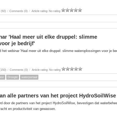
 (92)
/
Comments (0)
/
Article rating: No rating
nar 'Haal meer uit elke druppel: slimme
oor je bedrijf'
het webinar 'Haal meer uit elke druppel: slimme wateroplossingen voor je bedr
(150)
/
Comments (0)
/
Article rating: No rating
tor
Droogte
waterportaal
van alle partners van het project HydroSoilWise
d door de partners van het project HydroSoilWise, bevestigen dat waterbehe
kracht en productiviteit van gewassen.