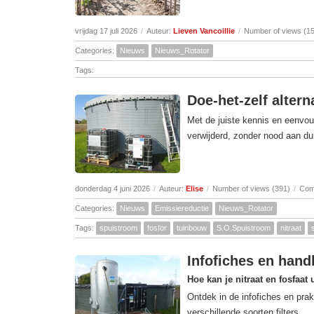
vrijdag 17 juli 2026
/
Auteur:
Lieven Vancoillie
/
Number of views (1
Categories:
Nieuws
Nieuws_Rotator
Tags:
Doe-het-zelf altern
Met de juiste kennis en eenvou
verwijderd, zonder nood aan dur
donderdag 4 juni 2026
/
Auteur:
Elise
/
Number of views (391)
/
Com
Categories:
Nieuws
Emissiereductie
Nieuws_Rotator
Tags:
spuistroom
fosfor
tuinbouw
S.O.Spuistroom
nitraat
Infofiches en handl
Hoe kan je nitraat en fosfaat 
Ontdek in de infofiches en prak
verschillende soorten filters.