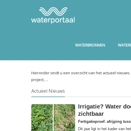
WATERBRONNEN
WATERK
Hieronder vindt u een overzicht van het actueel nieuws
project, ...
Actueel Nieuws
Irrigatie? Water do
zichtbaar
Fertigatieproef: afrijping tus
Dit jaar ligt in het kader van 