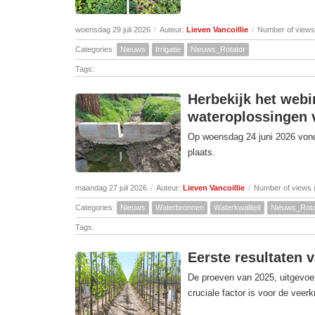
woensdag 29 juli 2026
/
Auteur:
Lieven Vancoillie
/
Number of views
Categories:
Nieuws
Irrigatie
Nieuws_Rotator
Tags:
Herbekijk het webi
wateroplossingen v
Op woensdag 24 juni 2026 vond 
plaats.
maandag 27 juli 2026
/
Auteur:
Lieven Vancoillie
/
Number of views 
Categories:
Nieuws
Waterbronnen
Waterkwaliteit
Nieuws_Rota
Tags:
Eerste resultaten 
De proeven van 2025, uitgevoer
cruciale factor is voor de veer