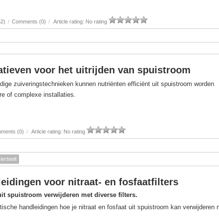
52)
/
Comments (0)
/
Article rating: No rating
atieven voor het uitrijden van spuistroom
dige zuiveringstechnieken kunnen nutriënten efficiënt uit spuistroom worden
e of complexe installaties.
ments (0)
/
Article rating: No rating
sierteelt
eidingen voor nitraat- en fosfaatfilters
uit spuistroom verwijderen met diverse filters.
tische handleidingen hoe je nitraat en fosfaat uit spuistroom kan verwijderen 