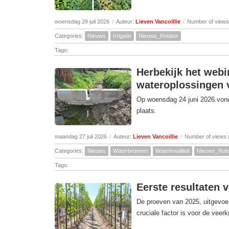
woensdag 29 juli 2026
/
Auteur:
Lieven Vancoillie
/
Number of views
Categories:
Nieuws
Irrigatie
Nieuws_Rotator
Tags:
Herbekijk het webi
wateroplossingen v
Op woensdag 24 juni 2026 vond 
plaats.
maandag 27 juli 2026
/
Auteur:
Lieven Vancoillie
/
Number of views 
Categories:
Nieuws
Waterbronnen
Waterkwaliteit
Nieuws_Rota
Tags:
Eerste resultaten 
De proeven van 2025, uitgevoer
cruciale factor is voor de veer