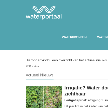
WATERBRONNEN
WATERK
Hieronder vindt u een overzicht van het actueel nieuws
project, ...
Actueel Nieuws
Irrigatie? Water do
zichtbaar
Fertigatieproef: afrijping tus
Dit jaar ligt in het kader van 