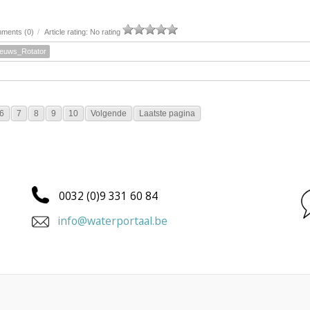
ments (0)
/
Article rating: No rating
ieuws_Rotator
6
7
8
9
10
Volgende
Laatste pagina
0032 (0)9 331 60 84
info@waterportaal.be