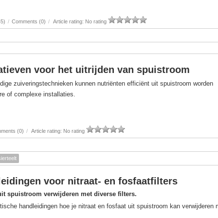
45)
/
Comments (0)
/
Article rating: No rating
atieven voor het uitrijden van spuistroom
dige zuiveringstechnieken kunnen nutriënten efficiënt uit spuistroom worden
e of complexe installaties.
ments (0)
/
Article rating: No rating
sierteelt
eidingen voor nitraat- en fosfaatfilters
uit spuistroom verwijderen met diverse filters.
tische handleidingen hoe je nitraat en fosfaat uit spuistroom kan verwijderen 