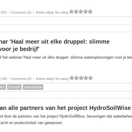
 (87)
/
Comments (0)
/
Article rating: No rating
nar 'Haal meer uit elke druppel: slimme
oor je bedrijf'
het webinar 'Haal meer uit elke druppel: slimme wateroplossingen voor je bedr
(146)
/
Comments (0)
/
Article rating: No rating
tor
Droogte
waterportaal
van alle partners van het project HydroSoilWise
d door de partners van het project HydroSoilWise, bevestigen dat waterbehe
kracht en productiviteit van gewassen.