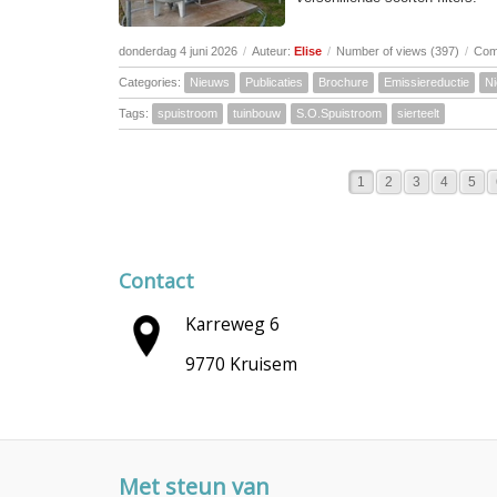
donderdag 4 juni 2026
/
Auteur:
Elise
/
Number of views (397)
/
Com
Categories:
Nieuws
Publicaties
Brochure
Emissiereductie
N
Tags:
spuistroom
tuinbouw
S.O.Spuistroom
sierteelt
1
2
3
4
5
Contact
Karreweg 6
9770 Kruisem
Met steun van