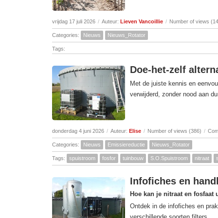
vrijdag 17 juli 2026
/
Auteur:
Lieven Vancoillie
/
Number of views (1
Categories:
Nieuws
Nieuws_Rotator
Tags:
Doe-het-zelf altern
Met de juiste kennis en eenvou
verwijderd, zonder nood aan dur
donderdag 4 juni 2026
/
Auteur:
Elise
/
Number of views (386)
/
Com
Categories:
Nieuws
Emissiereductie
Nieuws_Rotator
Tags:
spuistroom
fosfor
tuinbouw
S.O.Spuistroom
nitraat
Infofiches en handl
Hoe kan je nitraat en fosfaat 
Ontdek in de infofiches en prak
verschillende soorten filters.