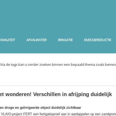
WALITEIT
AFVALWATER
IRRIGATIE
EMISSIEREDUCTIE
. Via de tags kan u verder zoeken binnen een bepaald thema zoals bemest
et wonderen! Verschillen in afrijping duidelijk
sen droge en geïrrigeerde object duidelijk zichtbaar
het VLAIO-project FERT een fertigatieproef aan in aardappelen op een zandgron