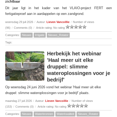
zichtbaar
Dit jaar ligt in het kader van het VLAIO-project FERT een
fertigatieproef aan in aardappelen op een zandgrond.
woensdag 29 juli 2026
/
Auteur:
Lieven Vancoillie
/
Number of views
(96)
/
Comments (0)
/
Article rating: No rating
Categories:
Nieuws
Irrigatie
Nieuws_Rotator
Tags:
Herbekijk het webinar
'Haal meer uit elke
druppel: slimme
wateroplossingen voor je
bedrijf'
Op woensdag 24 juni 2026 vond het webinar 'Haal meer uit elke
druppel: slimme wateroplossingen voor je bedrijf' plaats.
maandag 27 juli 2026
/
Auteur:
Lieven Vancoillie
/
Number of views
(153)
/
Comments (0)
/
Article rating: No rating
Categories:
Nieuws
Waterbronnen
Waterkwaliteit
Nieuws_Rotator