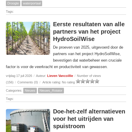
Droogte
waterportaal
Tags:
Eerste resultaten van alle
partners van het project
HydroSoilWise
De proeven van 2025, uitgevoerd door de
partners van het project HydroSoilWise,
bevestigen dat waterbeheer een cruciale
factor is voor de veerkracht en productiviteit van gewassen.
vrijdag 17 juli 2026
/
Auteur:
Lieven Vancoillie
/
Number of views
(156)
/
Comments (0)
/
Article rating: No rating
Categories:
Nieuws
Nieuws_Rotator
Tags:
Doe-het-zelf alternatieven
voor het uitrijden van
spuistroom