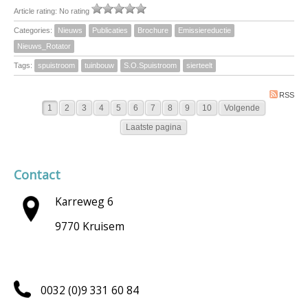
Article rating: No rating
Categories:
Nieuws
Publicaties
Brochure
Emissiereductie
Nieuws_Rotator
Tags:
spuistroom
tuinbouw
S.O.Spuistroom
sierteelt
RSS
1
2
3
4
5
6
7
8
9
10
Volgende
Laatste pagina
Contact
Karreweg 6
9770 Kruisem
0032 (0)9 331 60 84