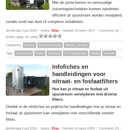
Met de juiste kennis en eenvoudige
zuiveringstechnieken kunnen nutriënten
efficiënt uit spuistroom worden verwijderd,
zonder nood aan dure of complexe installaties.
donderdag 4 juni 2026
/
Auteur:
Elise
/
Number of views (397)
/
Comments (0)
/
Article rating: No rating
Categories:
Nieuws
Emissiereductie
Nieuws_Rotator
Tags:
spuistroom
fosfor
tuinbouw
S.O.Spuistroom
nitraat
sierteelt
Infofiches en
handleidingen voor
nitraat- en fosfaatfilters
Hoe kan je nitraat en fosfaat uit
spuistroom verwijderen met diverse
filters.
Ontdek in de infofiches en praktische handleidingen hoe je nitraat en
fosfaat uit spuistroom kan verwijderen met verschillende soorten
filters.
donderdag 4 juni 2026
/
Auteur:
Elise
/
Number of views (405)
/
Comments (0)
/