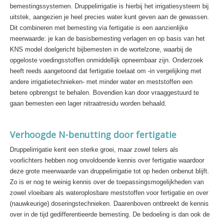
bemestingssystemen. Druppelirrigatie is hierbij het irrigatiesysteem bij
uitstek, aangezien je heel precies water kunt geven aan de gewassen.
Dit combineren met bemesting via fertigatie is een aanzienlijke
meerwaarde: je kan de basisbemesting verlagen en op basis van het
KNS model doelgericht bijbemesten in de wortelzone, waarbij de
opgeloste voedingsstoffen onmiddellijk opneembaar zijn. Onderzoek
heeft reeds aangetoond dat fertigatie toelaat om -in vergelijking met
andere irrigatietechnieken- met minder water en meststoffen een
betere opbrengst te behalen. Bovendien kan door vraaggestuurd te
gaan bemesten een lager nitraatresidu worden behaald.
Verhoogde N-benutting door fertigatie
Druppelirrigatie kent een sterke groei, maar zowel telers als
voorlichters hebben nog onvoldoende kennis over fertigatie waardoor
deze grote meerwaarde van druppelirrigatie tot op heden onbenut blijft.
Zo is er nog te weinig kennis over de toepassingsmogelijkheden van
zowel vloeibare als wateroplosbare meststoffen voor fertigatie en over
(nauwkeurige) doseringstechnieken. Daarenboven ontbreekt de kennis
over in de tijd gedifferentieerde bemesting. De bedoeling is dan ook de