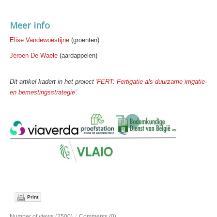
Meer info
Elise Vandewoestijne
(groenten)
Jeroen De Waele
(aardappelen)
Dit artikel kadert in het project
'FERT: Fertigatie als duurzame irrigatie-
en bemestingsstrategie'
.
Print
Number of views (2500)
/
Comments (0)