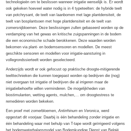
technologieën om te beslissen wanneer irrigatie wenselijk is. Er wordt
ook gekeken hoeveel water nodig is in 4 typeteelten: de hybride teelt
van potchrysant, de teelt van laanbomen met lage plantdensiteit, de
teelt van bosplantsoen met hoge plantdensiteit en de teelt van
zomersnijbloemen. Deze beslissingen zullen gebaseerd worden op de
verdamping van het gewas en kritische zuigspanningen in de bodem
die een economische schade berokkenen. Deze waarden worden
bekomen via plant- en bodemsensoren en modellen. De meest
geschikte sensoren en modellen voor irrigatie-aansturing in
vollegrondssierteelt worden geselecteerd.
Anderzijds wordt er ook gefocust op praktische droogte-mitigerende
teelttechnieken die kunnen toegepast worden op bedrijven die (nog)
niet overgaan tot irrigatie of bedrijven die al irrigeren maar de
irrigatiebehoefte willen verminderen. De mogelijkheden van
biostimulanten, wetting agents, mulchen,… om droogtestress te
remediëren worden bekeken.
Een proef met zomerbloemen,
Antirrhinum
en
Veronica
, werd
opgestart dit voorjaar. Daarbij is één behandeling zonder irrigatie en
één behandeling waar met behulp van T-tape wordt geïrrigeerd volgens
het bodemwaterbalansmodel van Bodemkundige Dienst van België.