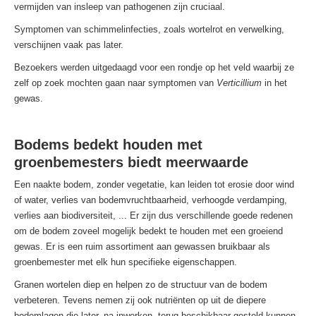
vermijden van insleep van pathogenen zijn cruciaal.
Symptomen van schimmelinfecties, zoals wortelrot en verwelking,
verschijnen vaak pas later.
Bezoekers werden uitgedaagd voor een rondje op het veld waarbij ze
zelf op zoek mochten gaan naar symptomen van
Verticillium
in het
gewas.
Bodems bedekt houden met
groenbemesters biedt meerwaarde
Een naakte bodem, zonder vegetatie, kan leiden tot erosie door wind
of water, verlies van bodemvruchtbaarheid, verhoogde verdamping,
verlies aan biodiversiteit, ... Er zijn dus verschillende goede redenen
om de bodem zoveel mogelijk bedekt te houden met een groeiend
gewas. Er is een ruim assortiment aan gewassen bruikbaar als
groenbemester met elk hun specifieke eigenschappen.
Granen wortelen diep en helpen zo de structuur van de bodem
verbeteren. Tevens nemen zij ook nutriënten op uit de diepere
bodemlagen die later, na inwerken, terug beschikbaar gesteld kunnen