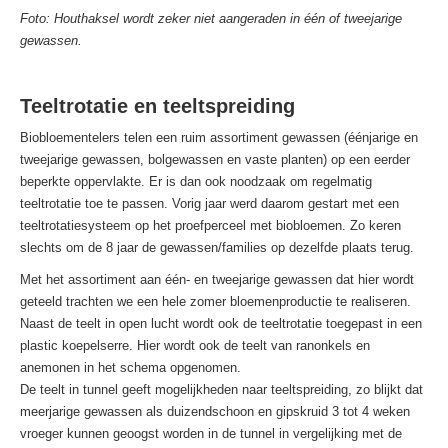
Foto: Houthaksel wordt zeker niet aangeraden in één of tweejarige
gewassen.
Teeltrotatie en teeltspreiding
Biobloementelers telen een ruim assortiment gewassen (éénjarige en
tweejarige gewassen, bolgewassen en vaste planten) op een eerder
beperkte oppervlakte. Er is dan ook noodzaak om regelmatig
teeltrotatie toe te passen. Vorig jaar werd daarom gestart met een
teeltrotatiesysteem op het proefperceel met biobloemen. Zo keren
slechts om de 8 jaar de gewassen/families op dezelfde plaats terug.
Met het assortiment aan één- en tweejarige gewassen dat hier wordt
geteeld trachten we een hele zomer bloemenproductie te realiseren.
Naast de teelt in open lucht wordt ook de teeltrotatie toegepast in een
plastic koepelserre. Hier wordt ook de teelt van ranonkels en
anemonen in het schema opgenomen.
De teelt in tunnel geeft mogelijkheden naar teeltspreiding, zo blijkt dat
meerjarige gewassen als duizendschoon en gipskruid 3 tot 4 weken
vroeger kunnen geoogst worden in de tunnel in vergelijking met de