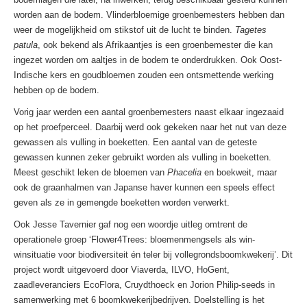
worden aan de bodem. Vlinderbloemige groenbemesters hebben dan
weer de mogelijkheid om stikstof uit de lucht te binden.
Tagetes
patula
, ook bekend als Afrikaantjes is een groenbemester die kan
ingezet worden om aaltjes in de bodem te onderdrukken. Ook Oost-
Indische kers en goudbloemen zouden een ontsmettende werking
hebben op de bodem.
Vorig jaar werden een aantal groenbemesters naast elkaar ingezaaid
op het proefperceel. Daarbij werd ook gekeken naar het nut van deze
gewassen als vulling in boeketten. Een aantal van de geteste
gewassen kunnen zeker gebruikt worden als vulling in boeketten.
Meest geschikt leken de bloemen van
Phacelia
en boekweit, maar
ook de graanhalmen van Japanse haver kunnen een speels effect
geven als ze in gemengde boeketten worden verwerkt.
Ook Jesse Tavernier gaf nog een woordje uitleg omtrent de
operationele groep ‘Flower4Trees: bloemenmengsels als win-
winsituatie voor biodiversiteit én teler bij vollegrondsboomkwekerij’. Dit
project wordt uitgevoerd door Viaverda, ILVO, HoGent,
zaadleveranciers EcoFlora, Cruydthoeck en Jorion Philip-seeds in
samenwerking met 6 boomkwekerijbedrijven. Doelstelling is het