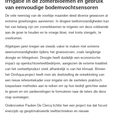
Irrigatie in de zomerbloemen en gebruik
van eenvoudige bodemvochtsensoren
De vele neerslag van de voorbije maanden deed diverse gewassen al
extreme groeihoogtes aannemen. In drogere teeltomstandigheden kan
het van belang zijn om zomerbloemen te irrigeren om deze voldoende
aan de groei te houden en te vroege bloei, met korte stengels, te
voorkomen.
Afgelopen jaren kregen we steeds vaker te maken met extreme
weersomstandigheden tijdens het groeiseizoen, zoals langdurige
droogte en hittegolven. Droogte heeft duidelijk een economische
impact op openluchtsierteeltbedrijven, aangezien de externe kwaliteit
van het sierteeltproduct sterk afhankelijk is van het klimaat. Binnen
het OrnAqua-project heeft men als doelstelling de ontwikkeling van
een nieuw referentiekader voor irrigatie om de siertelers praktisch
toepasbare methodes aan te reiken om op hun bedrijf gerichter water
te geven en om aanbevelingen te formuleren naar de telers die deze
stap overwegen.
Onderzoeker Paulien De Clercq lichtte hier een project toe dat focust
enerzijds op geoptimaliseerde teelttechnieken en nieuwe