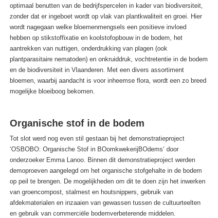
optimaal benutten van de bedrijfspercelen in kader van biodiversiteit,
zonder dat er ingeboet wordt op vlak van plantkwaliteit en groei. Hier
wordt nagegaan welke bloemenmengsels een positieve invloed
hebben op stikstoffixatie en koolstofopbouw in de bodem, het
aantrekken van nuttigen, onderdrukking van plagen (ook
plantparasitaire nematoden) en onkruiddruk, vochtretentie in de bodem
en de biodiversiteit in Vlaanderen. Met een divers assortiment
bloemen, waarbij aandacht is voor inheemse flora, wordt een zo breed
mogelijke bloeiboog bekomen.
Organische stof in de bodem
Tot slot werd nog even stil gestaan bij het demonstratieproject
‘OSBOBO: Organische Stof in BOomkwekerijBOdems’ door
onderzoeker Emma Lanoo. Binnen dit demonstratieproject werden
demoproeven aangelegd om het organische stofgehalte in de bodem
op peil te brengen. De mogelijkheden om dit te doen zijn het inwerken
van groencompost, stalmest en houtsnippers, gebruik van
afdekmaterialen en inzaaien van gewassen tussen de cultuurteelten
en gebruik van commerciële bodemverbeterende middelen.