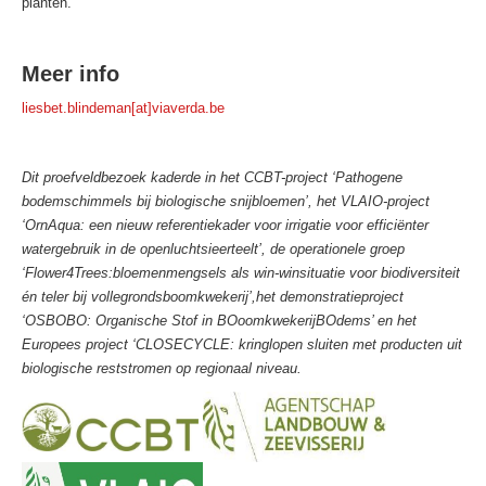
planten.
Meer info
liesbet.blindeman[at]viaverda.be
Dit proefveldbezoek kaderde in het CCBT-project ‘Pathogene
bodemschimmels bij biologische snijbloemen’, het VLAIO-project
‘OrnAqua: een nieuw referentiekader voor irrigatie voor efficiënter
watergebruik in de openluchtsieerteelt’, de operationele groep
‘Flower4Trees:bloemenmengsels als win-winsituatie voor biodiversiteit
én teler bij vollegrondsboomkwekerij’,het demonstratieproject
‘OSBOBO: Organische Stof in BOoomkwekerijBOdems’ en het
Europees project ‘CLOSECYCLE: kringlopen sluiten met producten uit
biologische reststromen op regionaal niveau.