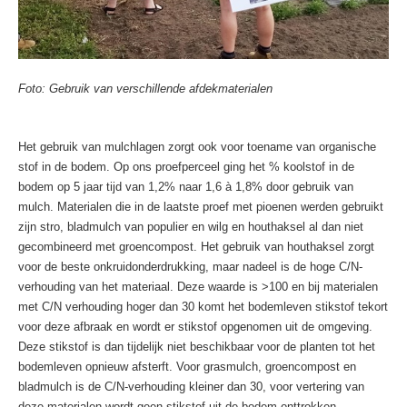
Foto: Gebruik van verschillende afdekmaterialen
Het gebruik van mulchlagen zorgt ook voor toename van organische
stof in de bodem. Op ons proefperceel ging het % koolstof in de
bodem op 5 jaar tijd van 1,2% naar 1,6 à 1,8% door gebruik van
mulch. Materialen die in de laatste proef met pioenen werden gebruikt
zijn stro, bladmulch van populier en wilg en houthaksel al dan niet
gecombineerd met groencompost. Het gebruik van houthaksel zorgt
voor de beste onkruidonderdrukking, maar nadeel is de hoge C/N-
verhouding van het materiaal. Deze waarde is >100 en bij materialen
met C/N verhouding hoger dan 30 komt het bodemleven stikstof tekort
voor deze afbraak en wordt er stikstof opgenomen uit de omgeving.
Deze stikstof is dan tijdelijk niet beschikbaar voor de planten tot het
bodemleven opnieuw afsterft. Voor grasmulch, groencompost en
bladmulch is de C/N-verhouding kleiner dan 30, voor vertering van
deze materialen wordt geen stikstof uit de bodem onttrokken.