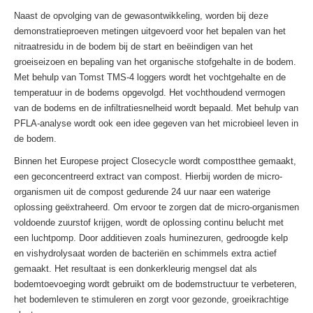
Naast de opvolging van de gewasontwikkeling, worden bij deze
demonstratieproeven metingen uitgevoerd voor het bepalen van het
nitraatresidu in de bodem bij de start en beëindigen van het
groeiseizoen en bepaling van het organische stofgehalte in de bodem.
Met behulp van Tomst TMS-4 loggers wordt het vochtgehalte en de
temperatuur in de bodems opgevolgd. Het vochthoudend vermogen
van de bodems en de infiltratiesnelheid wordt bepaald. Met behulp van
PFLA-analyse wordt ook een idee gegeven van het microbieel leven in
de bodem.
Binnen het Europese project Closecycle wordt compostthee gemaakt,
een geconcentreerd extract van compost. Hierbij worden de micro-
organismen uit de compost gedurende 24 uur naar een waterige
oplossing geëxtraheerd. Om ervoor te zorgen dat de micro-organismen
voldoende zuurstof krijgen, wordt de oplossing continu belucht met
een luchtpomp. Door additieven zoals huminezuren, gedroogde kelp
en vishydrolysaat worden de bacteriën en schimmels extra actief
gemaakt. Het resultaat is een donkerkleurig mengsel dat als
bodemtoevoeging wordt gebruikt om de bodemstructuur te verbeteren,
het bodemleven te stimuleren en zorgt voor gezonde, groeikrachtige