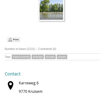
Print
Number of views (2131)
/
Comments (0)
Tags:
waterzuivering
drainage
droogte
stuwen
Contact
Karreweg 6
9770 Kruisem