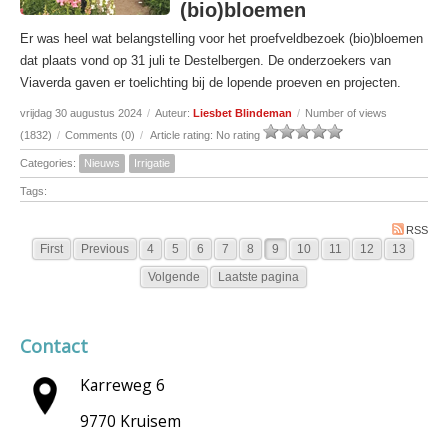
(bio)bloemen
Er was heel wat belangstelling voor het proefveldbezoek (bio)bloemen
dat plaats vond op 31 juli te Destelbergen. De onderzoekers van
Viaverda gaven er toelichting bij de lopende proeven en projecten.
vrijdag 30 augustus 2024
/
Auteur:
Liesbet Blindeman
/
Number of views
(1832)
/
Comments (0)
/
Article rating: No rating
Categories:
Nieuws
Irrigatie
Tags:
RSS
First
Previous
4
5
6
7
8
9
10
11
12
13
Volgende
Laatste pagina
Contact
Karreweg 6
9770 Kruisem