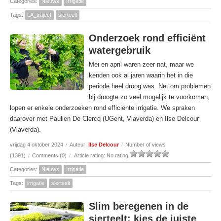
Categories:
Nieuws
Irrigatie
Tags:
LA_traject
sierteelt
Onderzoek rond efficiënt
watergebruik
Mei en april waren zeer nat, maar we
kenden ook al jaren waarin het in die
periode heel droog was. Net om problemen
bij droogte zo veel mogelijk te voorkomen,
lopen er enkele onderzoeken rond efficiënte irrigatie. We spraken
daarover met Paulien De Clercq (UGent, Viaverda) en Ilse Delcour
(Viaverda).
vrijdag 4 oktober 2024
/
Auteur:
Ilse Delcour
/
Number of views
(1391)
/
Comments (0)
/
Article rating: No rating
Categories:
Nieuws
Irrigatie
Tags:
irrigatie
sierteelt
Slim beregenen in de
sierteelt: kies de juiste