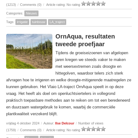
(1213)
/
Comments (0)
/
Article rating: No rating
Categories:
Nieuws
Tags:
irrigatie
tuinbouw
LA_traject
OrnAqua, resultaten
tweede proefjaar
Tijdens de groeiseizoenen van afgelopen
jaren kregen we steeds vaker te maken
met weersextremen zoals droogte en
hittegolven, waardoor telers zich sterk
afvragen hoe te irrigeren en welke droogte-mitigerende maatregelen ze
kunnen gebruiken. Het Vlaio LA-traject OrnAqua speelt in op deze
vraag. Het heeft als doel om openluchtsiertelers in vollegrond
praktisch toepasbare methodes aan te reiken om tot een beredeneerd
en duurzaam watergebruik te komen, waarbij de commerciële
plantkwaliteit verzekerd blijft.
vrijdag 4 oktober 2024
/
Auteur:
Ilse Delcour
/
Number of views
(1759)
/
Comments (0)
/
Article rating: No rating