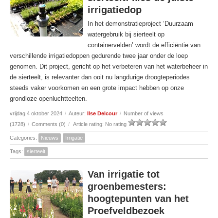
irrigatiedop
In het demonstratieproject ‘Duurzaam
watergebruik bij sierteelt op
containervelden’ wordt de efficiëntie van
verschillende irrigatiedoppen gedurende twee jaar onder de loep
genomen. Dit project, gericht op het verbeteren van het waterbeheer in
de sierteelt, is relevanter dan ooit nu langdurige droogteperiodes
steeds vaker voorkomen en een grote impact hebben op onze
grondloze openluchtteelten.
vrijdag 4 oktober 2024
/
Auteur:
Ilse Delcour
/
Number of views
(1728)
/
Comments (0)
/
Article rating: No rating
Categories:
Nieuws
Irrigatie
Tags:
sierteelt
Van irrigatie tot
groenbemesters:
hoogtepunten van het
Proefveldbezoek