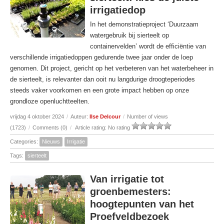
irrigatiedop
In het demonstratieproject ‘Duurzaam
watergebruik bij sierteelt op
containervelden’ wordt de efficiëntie van
verschillende irrigatiedoppen gedurende twee jaar onder de loep
genomen. Dit project, gericht op het verbeteren van het waterbeheer in
de sierteelt, is relevanter dan ooit nu langdurige droogteperiodes
steeds vaker voorkomen en een grote impact hebben op onze
grondloze openluchtteelten.
vrijdag 4 oktober 2024
/
Auteur:
Ilse Delcour
/
Number of views
(1723)
/
Comments (0)
/
Article rating: No rating
Categories:
Nieuws
Irrigatie
Tags:
sierteelt
Van irrigatie tot
groenbemesters:
hoogtepunten van het
Proefveldbezoek