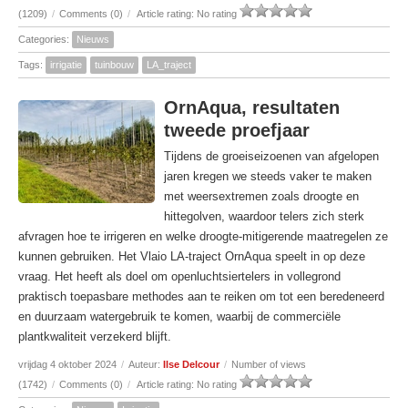
(1209)
/
Comments (0)
/
Article rating: No rating
Categories:
Nieuws
Tags:
irrigatie
tuinbouw
LA_traject
OrnAqua, resultaten
tweede proefjaar
Tijdens de groeiseizoenen van afgelopen
jaren kregen we steeds vaker te maken
met weersextremen zoals droogte en
hittegolven, waardoor telers zich sterk
afvragen hoe te irrigeren en welke droogte-mitigerende maatregelen ze
kunnen gebruiken. Het Vlaio LA-traject OrnAqua speelt in op deze
vraag. Het heeft als doel om openluchtsiertelers in vollegrond
praktisch toepasbare methodes aan te reiken om tot een beredeneerd
en duurzaam watergebruik te komen, waarbij de commerciële
plantkwaliteit verzekerd blijft.
vrijdag 4 oktober 2024
/
Auteur:
Ilse Delcour
/
Number of views
(1742)
/
Comments (0)
/
Article rating: No rating