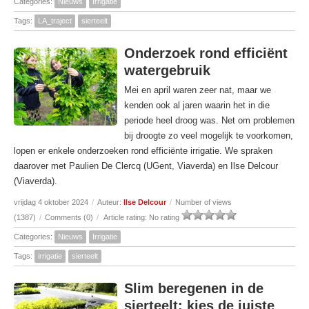
Categories:
Nieuws
Irrigatie
Tags:
LA_traject
sierteelt
Onderzoek rond efficiënt
watergebruik
Mei en april waren zeer nat, maar we
kenden ook al jaren waarin het in die
periode heel droog was. Net om problemen
bij droogte zo veel mogelijk te voorkomen,
lopen er enkele onderzoeken rond efficiënte irrigatie. We spraken
daarover met Paulien De Clercq (UGent, Viaverda) en Ilse Delcour
(Viaverda).
vrijdag 4 oktober 2024
/
Auteur:
Ilse Delcour
/
Number of views
(1387)
/
Comments (0)
/
Article rating: No rating
Categories:
Nieuws
Irrigatie
Tags:
irrigatie
sierteelt
Slim beregenen in de
sierteelt: kies de juiste