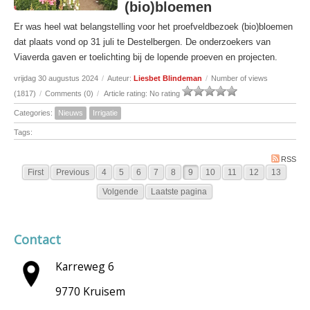
(bio)bloemen
Er was heel wat belangstelling voor het proefveldbezoek (bio)bloemen
dat plaats vond op 31 juli te Destelbergen. De onderzoekers van
Viaverda gaven er toelichting bij de lopende proeven en projecten.
vrijdag 30 augustus 2024
/
Auteur:
Liesbet Blindeman
/
Number of views
(1817)
/
Comments (0)
/
Article rating: No rating
Categories:
Nieuws
Irrigatie
Tags:
RSS
First
Previous
4
5
6
7
8
9
10
11
12
13
Volgende
Laatste pagina
Contact
Karreweg 6
9770 Kruisem