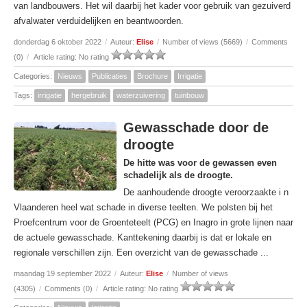
van landbouwers. Het wil daarbij het kader voor gebruik van gezuiverd
afvalwater verduidelijken en beantwoorden.
donderdag 6 oktober 2022
/
Auteur:
Elise
/
Number of views (5669)
/
Comments
(0)
/
Article rating: No rating
Categories:
Nieuws
Publicaties
Brochure
Irrigatie
Tags:
irrigatie
hergebruik
waterzuivering
tuinbouw
Gewasschade door de
droogte
De hitte was voor de gewassen even
schadelijk als de droogte.
De aanhoudende droogte veroorzaakte i n
Vlaanderen heel wat schade in diverse teelten. We polsten bij het
Proefcentrum voor de Groenteteelt (PCG) en Inagro in grote lijnen naar
de actuele gewasschade. Kanttekening daarbij is dat er lokale en
regionale verschillen zijn. Een overzicht van de gewasschade ...
maandag 19 september 2022
/
Auteur:
Elise
/
Number of views
(4305)
/
Comments (0)
/
Article rating: No rating