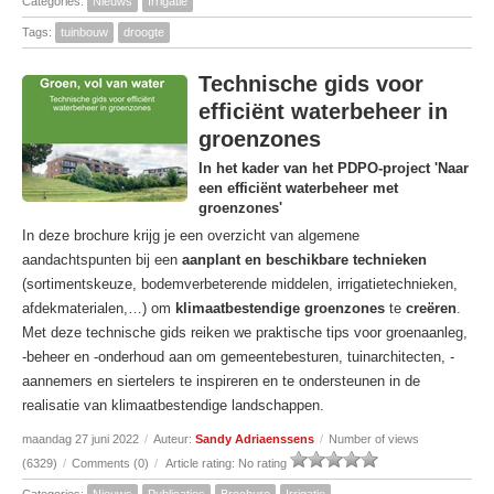
Categories:
Nieuws
Irrigatie
Tags:
tuinbouw
droogte
Technische gids voor
efficiënt waterbeheer in
groenzones
In het kader van het PDPO-project 'Naar
een efficiënt waterbeheer met
groenzones'
In deze brochure krijg je een overzicht van algemene
aandachtspunten bij een
aanplant en beschikbare technieken
(sortimentskeuze, bodemverbeterende middelen, irrigatietechnieken,
afdekmaterialen,…) om
klimaatbestendige groenzones
te
creëren
.
Met deze technische gids reiken we praktische tips voor groenaanleg,
-beheer en -onderhoud aan om gemeentebesturen, tuinarchitecten, -
aannemers en siertelers te inspireren en te ondersteunen in de
realisatie van klimaatbestendige landschappen.
maandag 27 juni 2022
/
Auteur:
Sandy Adriaenssens
/
Number of views
(6329)
/
Comments (0)
/
Article rating: No rating