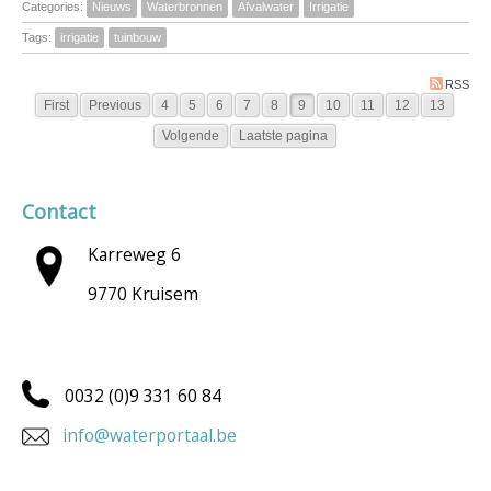
Categories:
Nieuws
Waterbronnen
Afvalwater
Irrigatie
Tags:
irrigatie
tuinbouw
RSS
First
Previous
4
5
6
7
8
9
10
11
12
13
Volgende
Laatste pagina
Contact
Karreweg 6
9770 Kruisem
0032 (0)9 331 60 84
info@waterportaal.be