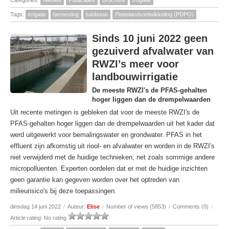
Categories:
Nieuws
Publicaties
Brochure
Irrigatie
Tags:
irrigatie
bemesting
tuinbouw
Plattelandsontwikkeling (PDPO)
Sinds 10 juni 2022 geen
gezuiverd afvalwater van
RWZI’s meer voor
landbouwirrigatie
De meeste RWZI's de PFAS-gehalten
hoger liggen dan de drempelwaarden
Uit recente metingen is gebleken dat voor de meeste RWZI's de
PFAS-gehalten hoger liggen dan de drempelwaarden uit het kader dat
werd uitgewerkt voor bemalingswater en grondwater. PFAS in het
effluent zijn afkomstig uit riool- en afvalwater en worden in de RWZI's
niet verwijderd met de huidige technieken, net zoals sommige andere
micropolluenten. Experten oordelen dat er met de huidige inzichten
geen garantie kan gegeven worden over het optreden van
milieurisico's bij deze toepassingen.
dinsdag 14 juni 2022
/
Auteur:
Elise
/
Number of views (5853)
/
Comments (0)
/
Article rating: No rating