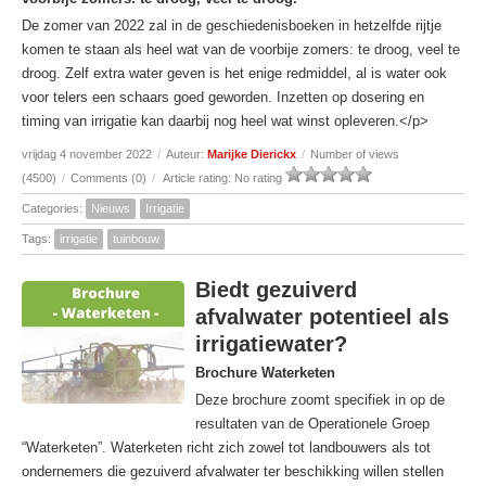
De zomer van 2022 zal in de geschiedenisboeken in hetzelfde rijtje
komen te staan als heel wat van de voorbije zomers: te droog, veel te
droog. Zelf extra water geven is het enige redmiddel, al is water ook
voor telers een schaars goed geworden. Inzetten op dosering en
timing van irrigatie kan daarbij nog heel wat winst opleveren.</p>
vrijdag 4 november 2022
/
Auteur:
Marijke Dierickx
/
Number of views
(4500)
/
Comments (0)
/
Article rating: No rating
Categories:
Nieuws
Irrigatie
Tags:
irrigatie
tuinbouw
Biedt gezuiverd
afvalwater potentieel als
irrigatiewater?
Brochure Waterketen
Deze brochure zoomt specifiek in op de
resultaten van de Operationele Groep
“Waterketen”. Waterketen richt zich zowel tot landbouwers als tot
ondernemers die gezuiverd afvalwater ter beschikking willen stellen