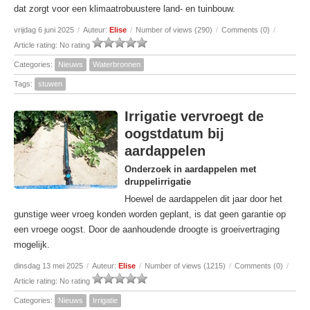
dat zorgt voor een klimaatrobuustere land- en tuinbouw.
vrijdag 6 juni 2025
/
Auteur:
Elise
/
Number of views (290)
/
Comments (0)
/
Article rating: No rating
Categories:
Nieuws
Waterbronnen
Tags:
stuwen
Irrigatie vervroegt de
oogstdatum bij
aardappelen
Onderzoek in aardappelen met
druppelirrigatie
Hoewel de aardappelen dit jaar door het
gunstige weer vroeg konden worden geplant, is dat geen garantie op
een vroege oogst. Door de aanhoudende droogte is groeivertraging
mogelijk.
dinsdag 13 mei 2025
/
Auteur:
Elise
/
Number of views (1215)
/
Comments (0)
/
Article rating: No rating
Categories:
Nieuws
Irrigatie