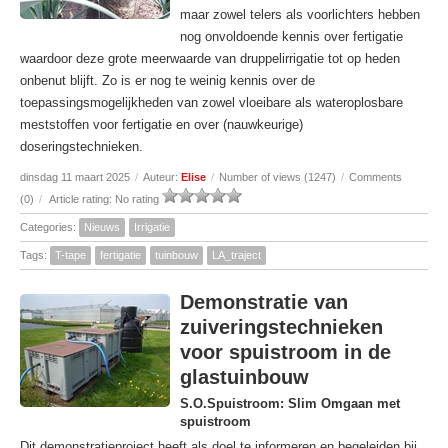
maar zowel telers als voorlichters hebben
nog onvoldoende kennis over fertigatie
waardoor deze grote meerwaarde van druppelirrigatie tot op heden
onbenut blijft. Zo is er nog te weinig kennis over de
toepassingsmogelijkheden van zowel vloeibare als wateroplosbare
meststoffen voor fertigatie en over (nauwkeurige)
doseringstechnieken.
dinsdag 11 maart 2025
/
Auteur:
Elise
/
Number of views (1247)
/
Comments
(0)
/
Article rating: No rating
Categories:
Nieuws
Irrigatie
Tags:
T-tape
fertigatie
tuinbouw
LA_traject
Demonstratie van
zuiveringstechnieken
voor spuistroom in de
glastuinbouw
S.O.Spuistroom: Slim Omgaan met
spuistroom
Dit demonstratieproject heeft als doel te informeren en begeleiden bij