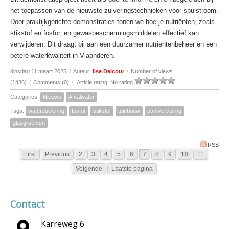
het toepassen van de nieuwste zuiveringstechnieken voor spuistroom.
Door praktijkgerichte demonstraties tonen we hoe je nutriënten, zoals
stikstof en fosfor, en gewasbeschermingsmiddelen effectief kan
verwijderen. Dit draagt bij aan een duurzamer nutriëntenbeheer en een
betere waterkwaliteit in Vlaanderen.
dinsdag 11 maart 2025
/
Auteur:
Ilse Delcour
/
Number of views
(1436)
/
Comments (0)
/
Article rating: No rating
Categories:
Nieuws
Afvalwater
Tags:
waterzuivering
fosfor
stikstof
tuinbouw
puntvervuiling
glasgroenten
RSS
First
Previous
2
3
4
5
6
7
8
9
10
11
Volgende
Laatste pagina
Contact
Karreweg 6