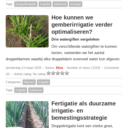
Tags:
druppelirrigatie
irrigatie
tuinbouw
droogte
Hoe kunnen we
gemberirrigatie verder
optimaliseren?
Drie watergiften vergeleken
Om verschillende watergiften te kunnen
testen, varieerden we het aantal
druppeldarmen waarbij elke druppeldarm evenveel water kon afgeven.
donderdag 13 maart 2025
/
Auteur:
Elise
/
Number of views (1229)
/
Comments
(0)
/
Article rating: No rating
Categories:
Nieuws
Irrigatie
Tags:
irrigatie
tuinbouw
Fertigatie als duurzame
irrigatie- en
bemestingsstrategie
Druppelirrigatie kent een sterke groei,