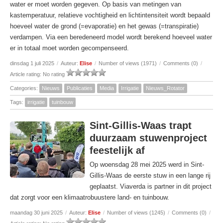
water er moet worden gegeven. Op basis van metingen van
kastemperatuur, relatieve vochtigheid en lichtintensiteit wordt bepaald
hoeveel water de grond (=evaporatie) en het gewas (=transpiratie)
verdampen. Via een beredeneerd model wordt berekend hoeveel water
er in totaal moet worden gecompenseerd.
dinsdag 1 juli 2025
/
Auteur:
Elise
/
Number of views (1971)
/
Comments (0)
/
Article rating: No rating
Categories:
Nieuws
Publicaties
Media
Irrigatie
Nieuws_Rotator
Tags:
irrigatie
tuinbouw
Sint-Gillis-Waas trapt
duurzaam stuwenproject
feestelijk af
Op woensdag 28 mei 2025 werd in Sint-
Gillis-Waas de eerste stuw in een lange rij
geplaatst. Viaverda is partner in dit project
dat zorgt voor een klimaatrobuustere land- en tuinbouw.
maandag 30 juni 2025
/
Auteur:
Elise
/
Number of views (1245)
/
Comments (0)
/