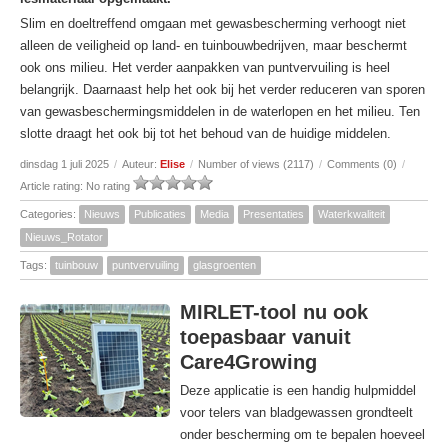
Slim en doeltreffend omgaan met gewasbescherming verhoogt niet
alleen de veiligheid op land- en tuinbouwbedrijven, maar beschermt
ook ons milieu. Het verder aanpakken van puntvervuiling is heel
belangrijk. Daarnaast help het ook bij het verder reduceren van sporen
van gewasbeschermingsmiddelen in de waterlopen en het milieu. Ten
slotte draagt het ook bij tot het behoud van de huidige middelen.
dinsdag 1 juli 2025
/
Auteur:
Elise
/
Number of views (2117)
/
Comments (0)
/
Article rating: No rating
Categories:
Nieuws
Publicaties
Media
Presentaties
Waterkwaliteit
Nieuws_Rotator
Tags:
tuinbouw
puntvervuiling
glasgroenten
MIRLET-tool nu ook
toepasbaar vanuit
Care4Growing
Deze applicatie is een handig hulpmiddel
voor telers van bladgewassen grondteelt
onder bescherming om te bepalen hoeveel