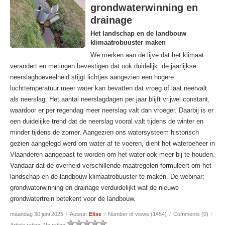
grondwaterwinning en
drainage
Het landschap en de landbouw
klimaatrobuuster maken
We merken aan de lijve dat het klimaat
verandert en metingen bevestigen dat ook duidelijk: de jaarlijkse
neerslaghoeveelheid stijgt lichtjes aangezien een hogere
luchttemperatuur meer water kan bevatten dat vroeg of laat neervalt
als neerslag. Het aantal neerslagdagen per jaar blijft vrijwel constant,
waardoor er per regendag meer neerslag valt dan vroeger. Daarbij is er
een duidelijke trend dat de neerslag vooral valt tijdens de winter en
minder tijdens de zomer. Aangezien ons watersysteem historisch
gezien aangelegd werd om water af te voeren, dient het waterbeheer in
Vlaanderen aangepast te worden om het water ook meer bij te houden.
Vandaar dat de overheid verschillende maatregelen formuleert om het
landschap en de landbouw klimaatrobuuster te maken. De webinar:
grondwaterwinning en drainage verduidelijkt wat de nieuwe
grondwatertrein betekent voor de landbouw.
maandag 30 juni 2025
/
Auteur:
Elise
/
Number of views (1454)
/
Comments (0)
/