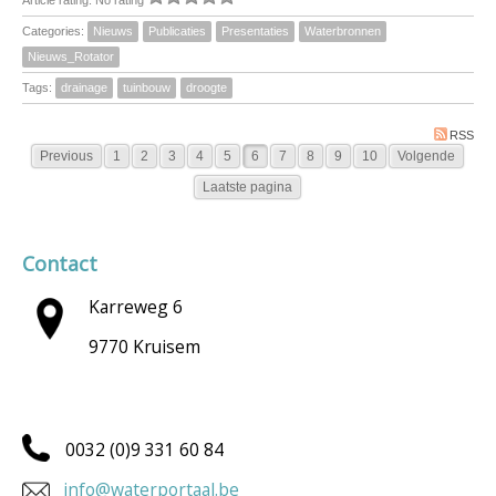
Article rating: No rating
Categories:
Nieuws
Publicaties
Presentaties
Waterbronnen
Nieuws_Rotator
Tags:
drainage
tuinbouw
droogte
RSS
Previous
1
2
3
4
5
6
7
8
9
10
Volgende
Laatste pagina
Contact
Karreweg 6
9770 Kruisem
0032 (0)9 331 60 84
info@waterportaal.be