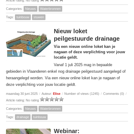
Article rating: No rating
Categories:
Nieuws
Waterbronnen
Tags:
tuinbouw
stuwen
Nieuw loket
peilgestuurde drainage
Via een nieuw online loket kan je
nagaan of deze verplichting voor jouw
locatie geldt.
Vanaf 1 juli 2025 mag in bepaalde
gebieden in Vlaanderen enkel nog drainage peilgestuurd aangelegd of
heraangelegd worden. Via een nieuw online loket kan je nagaan of
deze verplichting voor jouw locatie geldt.
maandag 30 juni 2025
/
Auteur:
Elise
/
Number of views (1245)
/
Comments (0)
/
Article rating: No rating
Categories:
Nieuws
Waterbronnen
Tags:
drainage
tuinbouw
Webinar: