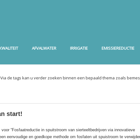
WALITEIT
AFVALWATER
IRRIGATIE
EMISSIEREDUCTIE
. Via de tags kan u verder zoeken binnen een bepaald thema zoals bemest
n start!
oor “Fosfaatreductie in spuitstroom van sierteeltbedrijven via innovatieve
 een eenvoudige en goedkope methode om fosfaten uit spuistroom te verwijde