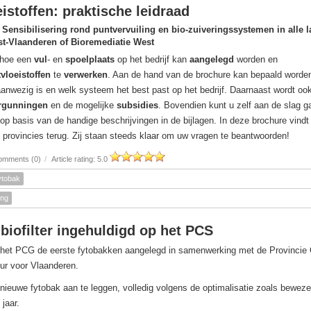
istoffen: praktische leidraad
 Sensibilisering rond puntvervuiling en bio-zuiveringssystemen in alle l
t-Vlaanderen of Bioremediatie West
 hoe een
vul
- en
spoelplaats
op het bedrijf kan
aangelegd
worden en
tvloeistoffen
te
verwerken
. Aan de hand van de brochure kan bepaald worde
 aanwezig is en welk systeem het best past op het bedrijf. Daarnaast wordt oo
rgunningen
en de mogelijke
subsidies
. Bovendien kunt u zelf aan de slag 
op basis van de handige beschrijvingen in de bijlagen. In deze brochure vindt
e provincies terug. Zij staan steeds klaar om uw vragen te beantwoorden!
omments (0)
/
Article rating: 5.0
ytobak
ing
biofilter ingehuldigd op het PCS
het PCG de eerste fytobakken aangelegd in samenwerking met de Provincie 
ur voor Vlaanderen.
 nieuwe fytobak aan te leggen, volledig volgens de optimalisatie zoals beweze
jaar.