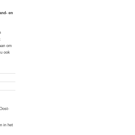
and- en
n
k
gaan om
 u ook
Oost-
n in het