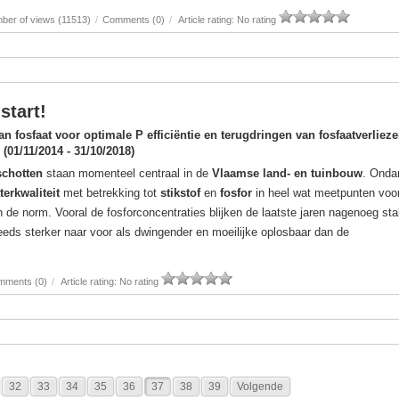
ber of views (11513)
/
Comments (0)
/
Article rating: No rating
start!
an fosfaat voor optimale P efficiëntie en terugdringen van fosfaatverliez
(01/11/2014 - 31/10/2018)
schotten
staan momenteel centraal in de
Vlaamse land- en tuinbouw
. Onda
terkwaliteit
met betrekking tot
stikstof
en
fosfor
in heel wat meetpunten voo
 de norm. Vooral de fosforconcentraties blijken de laatste jaren nagenoeg stab
eeds sterker naar voor als dwingender en moeilijke oplosbaar dan de
mments (0)
/
Article rating: No rating
32
33
34
35
36
37
38
39
Volgende