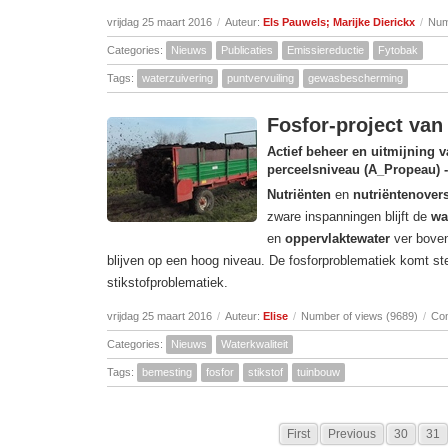
vrijdag 25 maart 2016
/
Auteur:
Els Pauwels; Marijke Dierickx
/
Num
Categories:
Nieuws
Publicaties
Emissiereductie
Fytobak
Tags:
waterzuivering
puntvervuiling
gewasbescherming
Fosfor-project van 
Actief beheer en uitmijning v
perceelsniveau (A_Propeau) - 
Nutriënten
en
nutriëntenover
zware inspanningen blijft de
wa
en
oppervlaktewater
ver boven
blijven op een hoog niveau. De fosforproblematiek komt st
stikstofproblematiek.
vrijdag 25 maart 2016
/
Auteur:
Elise
/
Number of views (9689)
/
Co
Categories:
Nieuws
Waterkwaliteit
Tags:
bemesting
fosfor
stikstof
tuinbouw
First
Previous
30
31