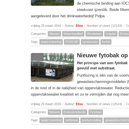
de chemische binding aan IOCS 
steekvast ijzerslib. Beide filte
aangeleverd door het drinkwaterbedrijf Pidpa.
vrijdag 25 maart 2016
/
Auteur:
Elise
/
Number of views (12133)
/
C
Categories:
Nieuws
Waterkwaliteit
Afvalwater
Irrigatie
Emissi
Tags:
waterzuivering
FOSCAP
spuistroom
fosfor
Nieuwe fytobak op
Het principe van een fytobak
gevuld met substraat.
Puntlozing is één van de voor
gewasbeschermingsmiddelen (GB
in de riool of in de nabijheid van oppervlaktewater. Reducti
oppervlaktewater kwaliteit en zo te vermijden dat nog me
vrijdag 25 maart 2016
/
Auteur:
Elise
/
Number of views (12514)
/
C
Categories:
Nieuws
Emissiereductie
Fytobak
Tags:
waterzuivering
tuinbouw
puntvervuiling
gewasbescherm