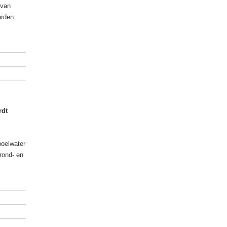
 van
orden
rdt
poelwater
grond- en