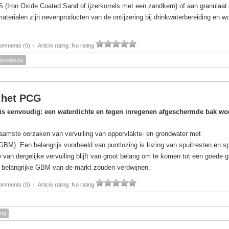
(Iron Oxide Coated Sand of ijzerkorrels met een zandkern) of aan granulaat
rmaterialen zijn nevenproducten van de ontijzering bij drinkwaterbereiding en w
omments (0)
/
Article rating: No rating
ereductie
 het PCG
 is eenvoudig: een waterdichte en tegen inregenen afgeschermde bak wo
naamste oorzaken van vervuiling van oppervlakte- en grondwater met
M). Een belangrijk voorbeeld van puntlozing is lozing van spuitresten en s
e van dergelijke vervuiling blijft van groot belang om te komen tot een goede 
er belangrijke GBM van de markt zouden verdwijnen.
omments (0)
/
Article rating: No rating
ing