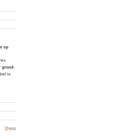
en op
nks
r
grond
-
iel te
RSS