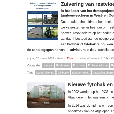
Zuivering van restvloe
In het kader van het demoproject:
tuinbouwsectoren in West- en Oos
Deze praktische leidraad bespreekt
welke
systemen
er bestaan om
res
hoeveel restvloeistof op het bedrijf
aandacht besteed aan de nodige
ve
een
biofilter
of
fytobak
te
bouwen
de
contactgegevens
van de
adviseurs
in de verschillend
vrijdag 25 maart 2016
/
Auteur:
Elise
/
Number of views (14189)
/
C
Categories:
Nieuws
Publicaties
Brochure
Emissiereductie
F
Tags:
waterzuivering
tuinbouw
puntvervuiling
gewasbescherm
Nieuwe fytobak en 
In 2002 werden op het PCS en 
Vlaanderen. Het was een prime
In 2014 was de tijd rijp om een
onderzoek van de afgelopen 12 